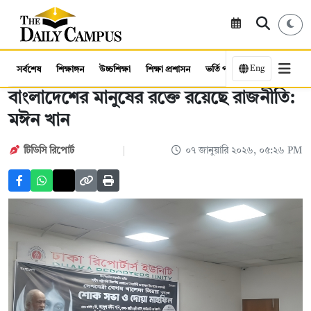
Eng
সর্বশেষ
শিক্ষাঙ্গন
উচ্চশিক্ষা
শিক্ষা প্রশাসন
ভর্তি পরীক্ষা
কর্মসংস্থান
বাংলাদেশের মানুষের রক্তে রয়েছে রাজনীতি:
মঈন খান
টিডিসি রিপোর্ট
০৭ জানুয়ারি ২০২৬, ০৫:২৬ PM