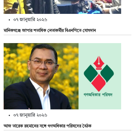
০৭ জানুয়ারি ২০২৬
মানিকগঞ্জে জাপার শতাধিক নেতাকর্মীর বিএনপিতে যোগদান
০৭ জানুয়ারি ২০২৬
আজ তারেক রহমানের সঙ্গে গণঅধিকার পরিষদের বৈঠক