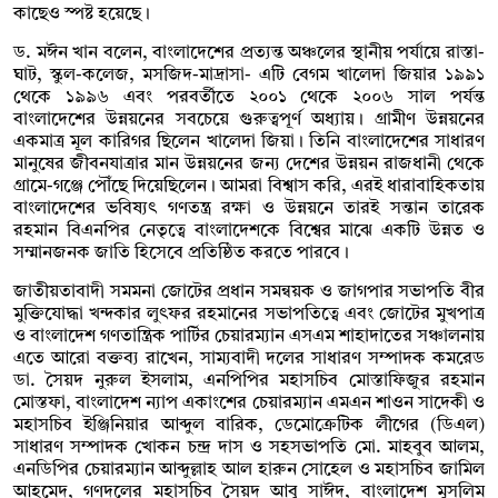
কাছেও স্পষ্ট হয়েছে।
ড. মঈন খান বলেন, বাংলাদেশের প্রত্যন্ত অঞ্চলের স্থানীয় পর্যায়ে রাস্তা-
ঘাট, স্কুল-কলেজ, মসজিদ-মাদ্রাসা- এটি বেগম খালেদা জিয়ার ১৯৯১
থেকে ১৯৯৬ এবং পরবর্তীতে ২০০১ থেকে ২০০৬ সাল পর্যন্ত
বাংলাদেশের উন্নয়নের সবচেয়ে গুরুত্বপূর্ণ অধ্যায়। গ্রামীণ উন্নয়নের
একমাত্র মূল কারিগর ছিলেন খালেদা জিয়া। তিনি বাংলাদেশের সাধারণ
মানুষের জীবনযাত্রার মান উন্নয়নের জন্য দেশের উন্নয়ন রাজধানী থেকে
গ্রামে-গঞ্জে পৌঁছে দিয়েছিলেন। আমরা বিশ্বাস করি, এরই ধারাবাহিকতায়
বাংলাদেশের ভবিষ্যৎ গণতন্ত্র রক্ষা ও উন্নয়নে তারই সন্তান তারেক
রহমান বিএনপির নেতৃত্বে বাংলাদেশকে বিশ্বের মাঝে একটি উন্নত ও
সম্মানজনক জাতি হিসেবে প্রতিষ্ঠিত করতে পারবে।
জাতীয়তাবাদী সমমনা জোটের প্রধান সমন্বয়ক ও জাগপার সভাপতি বীর
মুক্তিযোদ্ধা খন্দকার লুৎফর রহমানের সভাপতিত্বে এবং জোটের মুখপাত্র
ও বাংলাদেশ গণতান্ত্রিক পার্টির চেয়ারম্যান এসএম শাহাদাতের সঞ্চালনায়
এতে আরো বক্তব্য রাখেন, সাম্যবাদী দলের সাধারণ সম্পাদক কমরেড
ডা. সৈয়দ নুরুল ইসলাম, এনপিপির মহাসচিব মোস্তাফিজুর রহমান
মোস্তফা, বাংলাদেশ ন্যাপ একাংশের চেয়ারম্যান এমএন শাওন সাদেকী ও
মহাসচিব ইঞ্জিনিয়ার আব্দুল বারিক, ডেমোক্রেটিক লীগের (ডিএল)
সাধারণ সম্পাদক খোকন চন্দ্র দাস ও সহসভাপতি মো. মাহবুব আলম,
এনডিপির চেয়ারম্যান আব্দুল্লাহ আল হারুন সোহেল ও মহাসচিব জামিল
আহমেদ, গণদলের মহাসচিব সৈয়দ আবু সাঈদ, বাংলাদেশ মুসলিম