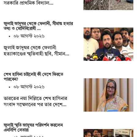
সরকারি প্রাথমিক বিদ্যাল…
জুলাই জাদুঘর থেকে ফেলানী, সীমান্ত হত্যার
তথ্য ও মোদিবিরোধী …
০৮ আগস্ট ২০২৬
জুলাই জাদুঘর থেকে ফেলানী
হত্যাকাণ্ডের স্মৃতিবাহী ছবি, সীমান…
শেখ হাসিনা চাইলেই কী দেশে ফিরতে
পারবেন?
০৮ আগস্ট ২০২৬
ভারতের নয়া দিল্লিতে শেখ হাসিনার
সংবাদ সম্মেলনের পর তার দেশে…
জুলাই স্মৃতি জাদুঘর পরিদর্শন করলেন
এনসিপি নেতারা