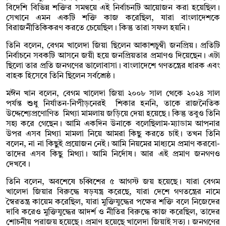
বিদেশি বিভিন্ন শক্তির সমন্বয়ে এই নির্বাচনটি আয়োজন করা হয়েছিল।
সেখানে এমন একটি শক্তি কাজ করেছিল, যারা বাংলাদেশকে
বিরাজনীতিকিকরণ করতে চেয়েছিল। কিন্তু তারা সফল হয়নি।
তিনি বলেন, বেগম খালেদা জিয়া ছিলেন আকাশচুম্বী জনপ্রিয়। প্রতিটি
নির্বাচনে সবকটি আসনে জয়ী হয়ে জনপ্রিয়তার প্রমাণও দিয়েছেন। এটা
ছিলো তার প্রতি জনগণের ভালোবাসা। বাংলাদেশে গণতন্ত্রের ধারক এবং
বাহক হিসেবে তিনি ছিলেন সর্বশ্রেষ্ঠ।
মঈন খান বলেন, বেগম খালেদা জিয়া ২০০৮ সাল থেকে ২০২৪ সাল
পর্যন্ত শুধু নির্যাতন-নিপীড়নেরই শিকার হননি, তাকে রাজনৈতিক
উদ্দেশ্যেপ্রণোণিত মিথ্যা মামলায় জড়িয়ে দেয়া হয়েছে। কিন্তু তবুও তিনি
সহ্য করে গেছেন। আমি একদিন উনাকে বলেছিলাম-ম্যাডাম আপনার
উপর এসব মিথ্যা মামলা নিয়ে আমরা কিছু করতে চাই। তখন তিনি
বলেন, না না কিছুই প্রয়োজন নেই। আমি নিয়মের মাধ্যমে প্রমাণ করবো-
তাদের এসব কিছু মিথ্যা। আমি নির্দোষ। আর এই প্রমাণ জনগণও
দেখবে।
তিনি বলেন, অবশেষে চব্বিশের ৫ আগস্ট জয় হয়েছে। যারা বেগম
খালেদা জিয়ার বিরুদ্ধে ষড়যন্ত্র করেছে, যারা দেশে গণতন্ত্রের নামে
স্বৈরতন্ত্র কায়েম করেছিল, যারা মুক্তিযুদ্ধের পক্ষের শক্তি বলে নিজেদের
দাবি করেও মুক্তিযুদ্ধের আদর্শ ও নীতির বিরুদ্ধে কাজ করেছিল, তাদের
শোচনীয় পরাজয় হয়েছে। প্রমাণ হয়েছে খালেদা জিয়াই সত্য। জনগণের