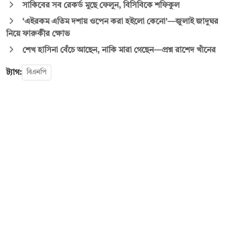
সাকিবের সব রেকর্ড মুছে ফেলুন, বিসিবিকে শফিকুল
‘এইরকম এতিম দশায় ওপেন করা হইলো কেনো’—জুলাই জাদুঘর
নিয়ে ফারুকীর ক্ষোভ
শেখ হাসিনা বেঁচে আছেন, নাকি মারা গেছেন—প্রশ্ন রাশেদ খাঁনের
ট্যাগ:
বিএনপি