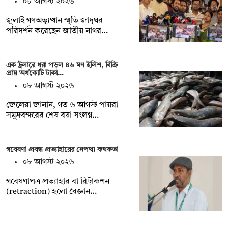
০৮ আগস্ট ২০২৬
জুলাই গণঅভ্যুত্থান স্মৃতি জাদুঘর
পরিদর্শন করেছেন জাতীয় নাগর…
এক ট্রলারে ধরা পড়ল ৪৬ মণ ইলিশ, বিক্রি
প্রায় অর্ধকোটি টাকা…
০৮ আগস্ট ২০২৬
জেলেরা জানান, গত ৬ আগস্ট পায়রা
সমুদ্রবন্দরের শেষ বয়া সংলগ্ন…
গবেষণা প্রবন্ধ প্রত্যাহারের নেপথ্য কথকতা
০৮ আগস্ট ২০২৬
গবেষণাপত্র প্রত্যাহার বা রিট্রাকশন
(retraction) হলো বৈজ্ঞান…