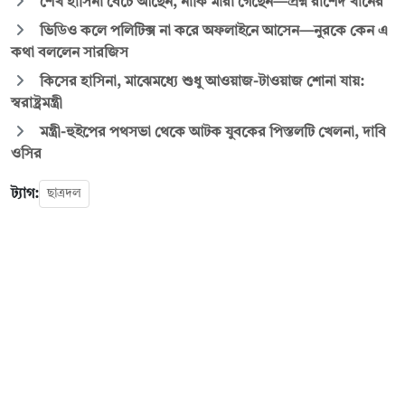
শেখ হাসিনা বেঁচে আছেন, নাকি মারা গেছেন—প্রশ্ন রাশেদ খাঁনের
ভিডিও কলে পলিটিক্স না করে অফলাইনে আসেন—নুরকে কেন এ
কথা বললেন সারজিস
কিসের হাসিনা, মাঝেমধ্যে শুধু আওয়াজ-টাওয়াজ শোনা যায়:
স্বরাষ্ট্রমন্ত্রী
মন্ত্রী-হুইপের পথসভা থেকে আটক যুবকের পিস্তলটি খেলনা, দাবি
ওসির
ট্যাগ:
ছাত্রদল