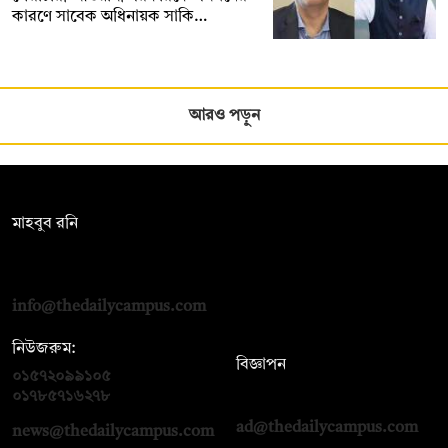
কারণে সাবেক অধিনায়ক সাকি…
আরও পড়ুন
সম্পাদক:
মাহবুব রনি
দ্য ডেইলি ক্যাম্পাস, দ্বিতীয় তলা, হাসান হোল্ডিংস, ৫২/১ নিউ ইস্কাটন
রোড, ঢাকা ১০০০
info@thedailycampus.com
নিউজরুম:
বিজ্ঞাপন
০১৫৭২০৯৯১০৫
,
০১৭১২১৩৬৫৯৩
০১৭৮৫৭১৬২৭৮
ad@thedailycampus.com
news@thedailycampus.com