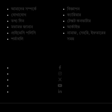
আমাদের সম্পর্কে
বিজ্ঞাপন
যোগাযোগ
ক্যারিয়ার
তথ্য দিন
টেক্সট কনভার্টার
মতামত জানান
আর্কাইভ
প্রাইভেসি পলিসি
নামাজ, সেহরি, ইফতারের
শর্তাবলি
সময়
অনুসরণ করুন
© কপিরাইট 2026, দ্য ডেইলি ক্যাম্পাস লিমিটেড