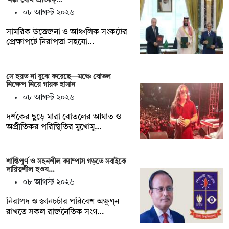
‘মক্কা যৌথ প্রতিরক্…
০৮ আগস্ট ২০২৬
সামরিক উত্তেজনা ও আঞ্চলিক সংকটের
প্রেক্ষাপটে নিরাপত্তা সহযো…
সে হয়ত না ‍বুঝে করেছে—মঞ্চে বোতল
নিক্ষেপ নিয়ে গায়ক হাসান
০৮ আগস্ট ২০২৬
দর্শকের ছুড়ে মারা বোতলের আঘাত ও
অপ্রীতিকর পরিস্থিতির মুখোমু…
শান্তিপূর্ণ ও সহনশীল ক্যাম্পাস গড়তে সবাইকে
দায়িত্বশীল হওয…
০৮ আগস্ট ২০২৬
নিরাপদ ও জ্ঞানচর্চার পরিবেশ অক্ষুণ্ন
রাখতে সকল রাজনৈতিক সংগ…