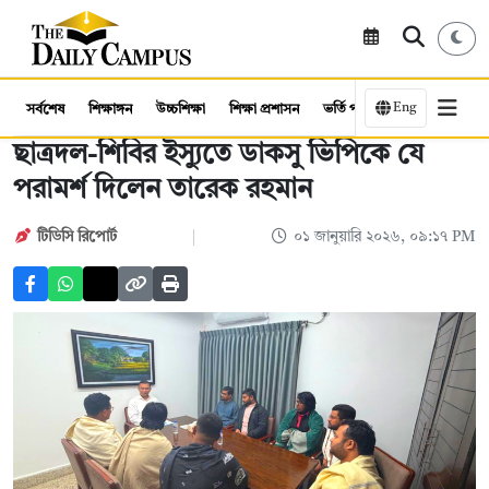
Eng
সর্বশেষ
শিক্ষাঙ্গন
উচ্চশিক্ষা
শিক্ষা প্রশাসন
ভর্তি পরীক্ষা
কর্মসংস্থান
ছাত্রদল-শিবির ইস্যুতে ডাকসু ভিপিকে যে
পরামর্শ দিলেন তারেক রহমান
টিডিসি রিপোর্ট
০১ জানুয়ারি ২০২৬, ০৯:১৭ PM