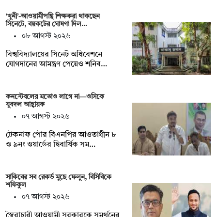
‘খুনী’-আওয়ামীপন্থি শিক্ষকরা থাকছেন
সিনেটে, বয়কটের ঘোষণা দিল…
০৮ আগস্ট ২০২৬
বিশ্ববিদ্যালয়ের সিনেট অধিবেশনে
যোগদানের আমন্ত্রণ পেয়েও শনিব…
কনস্টেবলের মতোও লাগে না—ওসিকে
যুবদল আহ্বায়ক
০৭ আগস্ট ২০২৬
টেকনাফ পৌর বিএনপির আওতাধীন ৮
ও ৯নং ওয়ার্ডের দ্বিবার্ষিক সম…
সাকিবের সব রেকর্ড মুছে ফেলুন, বিসিবিকে
শফিকুল
০৭ আগস্ট ২০২৬
স্বৈরাচারী আওয়ামী সরকারকে সমর্থনের