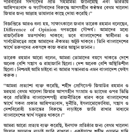
পরিবারের সদস্যদের প্রতি সহমর্মিতা জানিয়েছি এবং ভারতীয়
আধিপত্যবাদ ও ফ্যাসিবাদের বিরুদ্ধে আপসহীন কণ্ঠস্বর বেগম খালেদা
জিয়ার জন্য আল্লাহ তায়ালার কাছে দোয়া করেছি।’’
বিজ্ঞপ্তিতে আরও বলা হয়, সাক্ষাৎকালে জনাব তারেক রহমান বলেছেন,
Difference of Opinion গণতন্ত্রের সৌন্দর্য। আমাদের মধ্যে
রাজনৈতিক মতপার্থক্য থাকবে; তবে বাংলাদেশের স্বাধীনতা ও
সার্বভৌমত্বের প্রশ্নে আমাদের ঐকমত্য অটুট থাকবে। তিনি বাংলাদেশের
স্বার্থে তরুণদের একসঙ্গে কাজ করার আহ্বান জানান।
তারেক রহমান আরো বলেন, আমরা তোমাদের বয়সে থাকতে দেশে
অনেক বেশি সন্ত্রাস ও রাহাজানি ছিলো। দেশ অনেক বেশি অস্থিতিশীল
ছিলো। নিশ্চয়ই আমি চাইবো না আমার সন্তানরাও এমন বাংলাদেশ ফেইস
করুক।
‘‘আমরা প্রত্যাশা ব্যক্ত করেছি, শহীদ প্রেসিডেন্ট জিয়াউর রহমান ও
মরহুমা বেগম খালেদা জিয়ার আপসহীন সংগ্রাম ও ত্যাগের ওপর ভিত্তি
করে প্রতিষ্ঠিত বাংলাদেশপন্থী রাজনীতিকে ধারণ করে বাংলাদেশের
স্বার্থে সকল প্রকার আধিপত্যবাদ, দুর্নীতি, ইসলামোফোবিয়া, সন্ত্রাস ও
দেশবিরোধী চক্রান্তের বিরুদ্ধে লড়াইকে জারি রাখার মাধ্যমে
বাংলাদেশের স্বার্থ সমুন্নত থাকবে।’’
আমরা আরো প্রত্যয় ব্যক্ত করেছি, ইনসাফ প্রতিষ্ঠার জন্য বেগম খালেদা
জিয়ার অসমাপ্ত লড়াই জারি রাখবো। একইসাথে শহীদ ওসমান হাদি