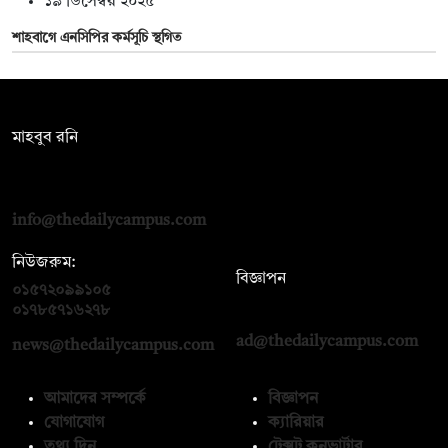
১৯ ডিসেম্বর ২০২৫
শাহবাগে এনসিপির কর্মসূচি স্থগিত
সম্পাদক:
মাহবুব রনি
দ্য ডেইলি ক্যাম্পাস, দ্বিতীয় তলা, হাসান হোল্ডিংস, ৫২/১ নিউ ইস্কাটন
রোড, ঢাকা ১০০০
info@thedailycampus.com
নিউজরুম:
বিজ্ঞাপন
০১৫৭২০৯৯১০৫
,
০১৭১২১৩৬৫৯৩
০১৭৮৫৭১৬২৭৮
ad@thedailycampus.com
news@thedailycampus.com
আমাদের সম্পর্কে
বিজ্ঞাপন
যোগাযোগ
ক্যারিয়ার
তথ্য দিন
টেক্সট কনভার্টার