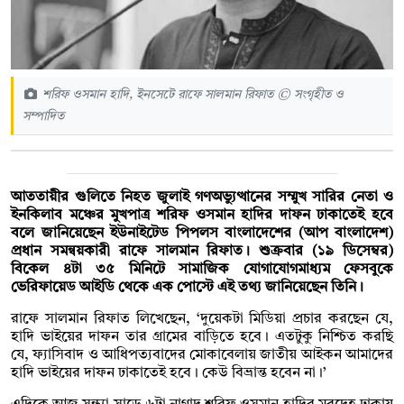
শরিফ ওসমান হাদি, ইনসেটে রাফে সালমান রিফাত © সংগৃহীত ও
সম্পাদিত
আততায়ীর গুলিতে নিহত জুলাই গণঅভ্যুত্থানের সম্মুখ সারির নেতা ও
ইনকিলাব মঞ্চের মুখপাত্র শরিফ ওসমান হাদির দাফন ঢাকাতেই হবে
বলে জানিয়েছেন ইউনাইটেড পিপলস বাংলাদেশের (আপ বাংলাদেশ)
প্রধান সমন্বয়কারী রাফে সালমান রিফাত। শুক্রবার (১৯ ডিসেম্বর)
বিকেল ৪টা ৩৫ মিনিটে সামাজিক যোগাযোগমাধ্যম ফেসবুকে
ভেরিফায়েড আইডি থেকে এক পোস্টে এই তথ্য জানিয়েছেন তিনি।
রাফে সালমান রিফাত লিখেছেন, ‘দুয়েকটা মিডিয়া প্রচার করছেন যে,
হাদি ভাইয়ের দাফন তার গ্রামের বাড়িতে হবে। এতটুকু নিশ্চিত করছি
যে, ফ্যাসিবাদ ও আধিপত্যবাদের মোকাবেলায় জাতীয় আইকন আমাদের
হাদি ভাইয়ের দাফন ঢাকাতেই হবে। কেউ বিভ্রান্ত হবেন না।’