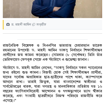
ড. মাহদী আমিন © সংগৃহীত
রাজনৈতিক বিশ্লেষক ও বিএনপির ভারপ্রাপ্ত চেয়ারম্যান তারেক
রহমানের উপদেষ্টা ড. মাহদী আমিন ডাকসু নির্বাচনে শিক্ষার্থীবান্ধব
প্রার্থীদের জয় কামনা করেছেন। সোমবার (৮ সেপ্টেম্বর) তিনি তাঁর
ভেরিফায়েড ফেসবুক পেজে এক স্ট্যাটাসে এ শুভেচ্ছা জানান।
স্ট্যাটাসে ড. মাহদী আমিন লেখেন, “ডাকসু নির্বাচনে সকল প্যানেলের
জন্য রইলো শুভ কামনা। বিজয়ী হোক সেই শিক্ষার্থীবান্ধব প্রার্থীরা,
যাদের সর্বোচ্চ অগ্রাধিকার ছাত্র-ছাত্রীদের পাশে থাকা, ক্যাম্পাসকে
আগলে রাখা। তারাই জিতুক, যারা বাংলাদেশের স্বাধীনতা ও
সার্বভৌমত্বের ধারক, যারা গণতন্ত্র ও মানবাধিকার প্রতিষ্ঠায় গত ১৬
বছরের ফ্যাসিবাদবিরোধী আন্দোলন ও গণঅভ্যুত্থানে ত্যাগ স্বীকার
করেছে, এবং সংগ্রামী ছাত্রজীবনে নিজস্ব পরিচয়ে রাজনীতি করে
এসেছে।”