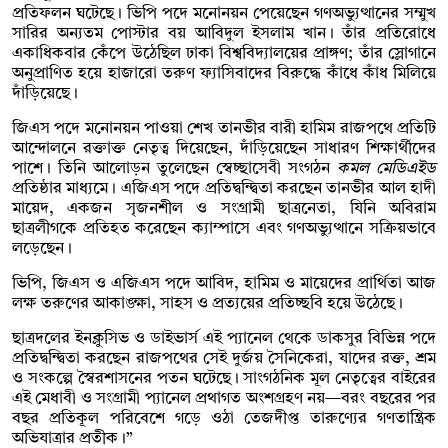
প্রতিফলন ঘটেছে। ভিপি পদে মনোনয়ন পেয়েছেন গণঅভ্যুত্থানের সম্মুখ
সারির অন্যতম পোস্টার বয় আবিদুল ইসলাম খান। তাঁর প্রতিরোধে
একাধিকবার কেঁপে উঠেছিল ঢাকা বিশ্ববিদ্যালয়ের প্রাঙ্গণ; তাঁর স্লোগানে
অনুপ্রাণিত হয়ে হাজারো তরুণ ফ্যাসিবাদের বিরুদ্ধে কাঁধে কাঁধ মিলিয়ে
দাঁড়িয়েছে।
জিএস পদে মনোনয়ন পাওয়া শেখ তানভীর বারী হামিম রাজপথে প্রতিটি
আন্দোলনে রক্তাক্ত নেতৃত্ব দিয়েছেন, দাঁড়িয়েছেন সাধারণ শিক্ষার্থীদের
পাশে। তিনি আলোড়ন তুলেছেন স্বেচ্ছাসেবী সংগঠন
কমল মেডিএইড
প্রতিষ্ঠার মাধ্যমে। এজিএস পদে প্রতিদ্বন্দ্বিতা করছেন তানভীর আল হাদী
মায়েদ, একজন সৃজনশীল ও সংগ্রামী ছাত্রনেতা, যিনি অবিরাম
ছাত্রলীগকে প্রতিহত করেছেন ক্যাম্পাসে এবং গণঅভ্যুত্থানে সক্রিয়ভাবে
লড়েছেন।
ভিপি, জিএস ও এজিএস পদে আবিদ, হামিম ও মায়েদের প্রার্থিতা আজ
লক্ষ তরুণের আকাঙ্ক্ষা, সাহস ও প্রত্যয়ের প্রতিচ্ছবি হয়ে উঠেছে।
ছাত্রদলের ইনক্লুসিভ ও ডাইভার্স এই প্যানেল থেকে ডাকসুর বিভিন্ন পদে
প্রতিদ্বন্দ্বিতা করছেন রাজপথের সেই দুর্জয় সৈনিকেরা, যাদের রক্ত, শ্রম
ও সংকল্পে স্বৈরশাসনের পতন ঘটেছে। সাংগঠনিক মূল নেতৃত্বের বাইরের
এই মেধাবী ও সংগ্রামী প্যানেল প্রথাগত অংশগ্রহণ নয়—বরং বছরের পর
বছর প্রতিকূল পরিবেশে গড়ে ওঠা তেজদীপ্ত তারুণ্যের গণতান্ত্রিক
অভিযাত্রার প্রতীক।”