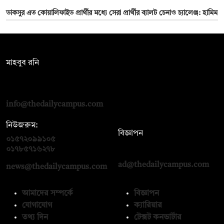
ডাকসুর এত কোয়ালিফাইড প্রার্থীর মধ্যে সেরা প্রার্থীর ব্যালট চেনাও চ্যালেঞ্জ: হামিম
সম্পাদক:
মাহবুব রনি
দ্য ডেইলি ক্যাম্পাস, দ্বিতীয় তলা, হাসান হোল্ডিংস, ৫২/১ নিউ ইস্কাটন
রোড, ঢাকা ১০০০
info@thedailycampus.com
নিউজরুম:
বিজ্ঞাপন
০১৫৭২০৯৯১০৫
,
০১৭১২১৩৬৫৯৩
০১৭৮৫৭১৬২৭৮
ad@thedailycampus.com
news@thedailycampus.com
আমাদের সম্পর্কে
বিজ্ঞাপন
যোগাযোগ
ক্যারিয়ার
তথ্য দিন
টেক্সট কনভার্টার