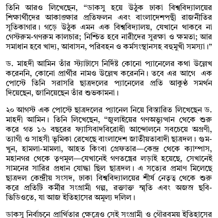
তিনি আরও লিখেছেন, “ডাকসু হয়ে উঠুক ঢাকা বিশ্ববিদ্যালয়ের
শিক্ষার্থীদের আকাঙ্ক্ষার প্রতিফলন এবং বাংলাদেশপন্থী রাজনীতির
সূতিকাগার। গড়ে উঠুক এমন এক বিশ্ববিদ্যালয়, যেখানে থাকবে না
গেস্টরুম-গণরুম কালচার; নিশ্চিত হবে নারীদের সুরক্ষা ও ক্ষমতা; আর
সমাধান হবে খাদ্য, আবাসন, পরিবহন ও কর্মসংস্থানসহ বহুমুখী সমস্যা।”
ড. মাহদী আমিন তাঁর স্ট্যাটাসে নির্দিষ্ট কোনো প্যানেলের কথা উল্লেখ
করেননি, কোনো প্রার্থীর নামও উল্লেখ করেননি। তবে এর আগে এক
পোস্টে তিনি সরাসরি ছাত্রদলের প্যানেলের প্রতি আকুণ্ঠ সমর্থন
দিয়েছেন, জানিয়েছেন তাঁর শুভকামনা।
২০ আগস্ট এক পোস্টে ছাত্রদলের প্যানেল নিয়ে বিস্তারিত লিখেছেন ড.
মাহদী আমিন। তিনি লিখেছেন, “জুলাইয়ের গণঅভ্যুত্থান থেকে শুরু
করে গত ১৬ বছরের ফ্যাসিবাদবিরোধী আন্দোলনে সবচেয়ে অগ্রণী,
ত্যাগী ও সাহসী ভূমিকা রেখেছে বাংলাদেশ জাতীয়তাবাদী ছাত্রদল। গুম-
খুন, হামলা-মামলা, আহত কিংবা গ্রেফতার—কেন্দ্র থেকে ক্যাম্পাস,
মহানগর থেকে তৃণমূল—যেখানেই গণতন্ত্রের লড়াই হয়েছে, সেখানেই
সামনের সারির প্রধান যোদ্ধা ছিল ছাত্রদল। এ সত্যের প্রমাণ মিলেছে
ছাত্রদল কেন্দ্রীয় সংসদ, ঢাকা বিশ্ববিদ্যালয়ের শীর্ষ নেতৃত্ব থেকে শুরু
করে প্রতিটি কর্মীর সংগ্রামী গল্প, রক্তাক্ত স্মৃতি এবং অজস্র ছবি-
ভিডিওতে, যা আজ ইতিহাসের অমূল্য দলিল।
ডাকসু নির্বাচনে প্রার্থিতার ক্ষেত্রেও সেই সংগ্রামী ও গৌরবময় ইতিহাসের