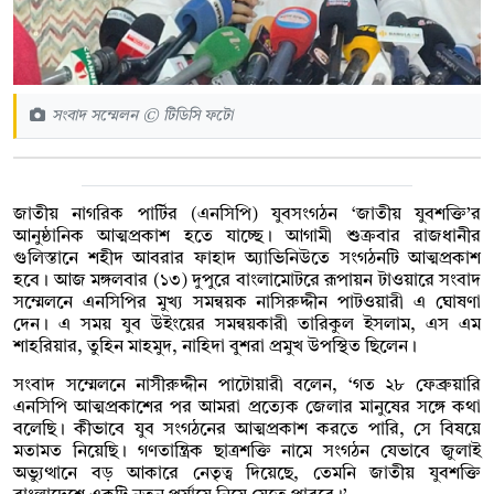
সংবাদ সম্মেলন © টিডিসি ফটো
জাতীয় নাগরিক পার্টির (এনসিপি) যুবসংগঠন ‘জাতীয় যুবশক্তি’র
আনুষ্ঠানিক আত্মপ্রকাশ হতে যাচ্ছে। আগামী শুক্রবার রাজধানীর
গুলিস্তানে শহীদ আবরার ফাহাদ অ্যাভিনিউতে সংগঠনটি আত্মপ্রকাশ
হবে। আজ মঙ্গলবার (১৩) দুপুরে বাংলামোটরে রূপায়ন টাওয়ারে সংবাদ
সম্মেলনে এনসিপির মুখ্য সমন্বয়ক নাসিরুদ্দীন পাটওয়ারী এ ঘোষণা
দেন। এ সময় যুব উইংয়ের সমন্বয়কারী তারিকুল ইসলাম, এস এম
শাহরিয়ার, তুহিন মাহমুদ, নাহিদা বুশরা প্রমুখ উপস্থিত ছিলেন।
সংবাদ সম্মেলনে নাসীরুদ্দীন পাটোয়ারী বলেন, ‘গত ২৮ ফেব্রুয়ারি
এনসিপি আত্মপ্রকাশের পর আমরা প্রত্যেক জেলার মানুষের সঙ্গে কথা
বলেছি। কীভাবে যুব সংগঠনের আত্মপ্রকাশ করতে পারি, সে বিষয়ে
মতামত নিয়েছি। গণতান্ত্রিক ছাত্রশক্তি নামে সংগঠন যেভাবে জুলাই
অভ্যুত্থানে বড় আকারে নেতৃত্ব দিয়েছে, তেমনি জাতীয় যুবশক্তি