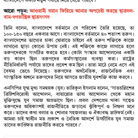
বাংলাদেশে একটি নতুন পর্যায়ে নিয়ে যেতে পারবে।’
আরো পড়ুন:
আওয়ামী বয়ান ফিরিয়ে আনার অপচেষ্টা করছে ছাত্রদল-
বাম-গণতান্ত্রিক ছাত্রসংসদ
তিনি বলেন, বাংলাদেশে বর্তমানে যে পরিবেশ তৈরি হয়েছে, তা
১০০-১৫০ বছরে একবার আসে। বাংলাদেশে বর্তমানে ৪০ শতাংশ তরুণ।
বাংলাদেশের ভাগ্যের চাকা ঘোরাতে চাইলে এই তরুণ শক্তিকে কাজে
লাগানো ছাড়া কোনো উপায় নেই। এই শক্তিকে কাজে লাগাতে হলে
তরুণদেরকে সংগঠিত করতে হবে। কোটা সংস্কার আন্দোলনের একটি
বড় কারণ ছিল তরুণদের কর্মসংস্থানের ব্যবস্থা করা। রাষ্ট্রের
নীতিনির্ধারণী পর্যায়ে তাদের প্রবেশ কম ছিল। তারা মাঠে নেমে এসে এই
বৈষম্য ভেঙে দিয়েছে। তরুণদের অর্থনৈতিক, রাজনৈতিক এবং
সাংস্কৃতিক অঙ্গনে তরুণদের নিয়ে আসতে জাতীয় যুবশক্তি কাজ করবে।
এনসিপির যুগ্ম মুখ্য সমন্বয়ক (যুব) তারিকুল ইসলাম বলেন, ‘সাতচল্লিশের
ব্রিটিশবিরোধী আন্দোলন, বায়ান্নোর ভাষা আন্দোলন থেকে মহান
মুক্তিযুদ্ধে যুব সমাজ অগ্রভাগে ছিল। প্রবল দেশপ্রেম থাকা সত্ত্বেও
তরুণদের অধিকাংশই রাজনীতিতে জড়ানো ঝুঁকিপূর্ণ ও নিষ্ফল মনে
করে। তাদের কথা বলার ও শোনার সহজলভ্য ও ঐক্যবদ্ধ প্লাটফর্ম নেই।
আমরা চাই স্বাধীন মত প্রকাশ ও নৈতিক আদর্শে উজ্জীবিত যুব সমাজ
তাদের কাঙ্ক্ষিত রাজনীতি করতে পারবে।’