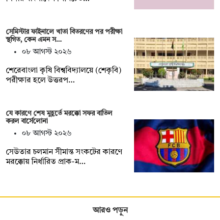
সেমিস্টার ফাইনালে খাতা বিতরণের পর পরীক্ষা
স্থগিত, কেন এমন স…
০৮ আগস্ট ২০২৬
শেরেবাংলা কৃষি বিশ্ববিদ্যালয়ে (শেকৃবি)
পরীক্ষার হলে উত্তরপ…
যে কারণে শেষ মুহূর্তে মরক্কো সফর বাতিল
করল বার্সেলোনা
০৮ আগস্ট ২০২৬
সেউতার চলমান সীমান্ত সংকটের কারণে
মরক্কোয় নির্ধারিত প্রাক-ম…
আরও পড়ুন