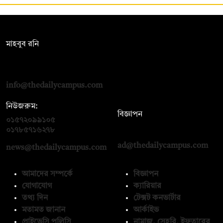
সম্পাদক:
মাহবুব রনি
দ্য ডেইলি ক্যাম্পাস, দ্বিতীয় তলা, হাসান হোল্ডিংস, ৫২/১ নিউ ইস্কাটন
রোড, ঢাকা ১০০০
info@thedailycampus.com
নিউজরুম:
বিজ্ঞাপন
০১৫৭২০৯৯১০৫
,
০১৭১২১৩৬৫৯৩
০১৭৮৫৭১৬২৭৮
ad@thedailycampus.com
news@thedailycampus.com
আমাদের সম্পর্কে
বিজ্ঞাপন
যোগাযোগ
ক্যারিয়ার
তথ্য দিন
টেক্সট কনভার্টার
মতামত জানান
আর্কাইভ
প্রাইভেসি পলিসি
নামাজ, সেহরি, ইফতারের