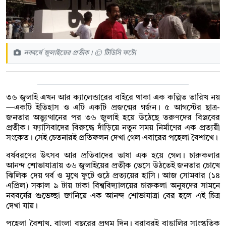
নববর্ষে জুলাইয়ের প্রতীক। © টিডিসি ফটো
৩৬ জুলাই এখন আর ক্যালেন্ডারের বাইরে থাকা এক কল্পিত তারিখ নয়
—একটি ইতিহাস ও এটি একটি প্রজন্মের গর্জন। ৫ আগস্টের ছাত্র-
জনতার অভ্যুত্থানের পর ৩৬ জুলাই হয়ে উঠেছে তরুণদের বিপ্লবের
প্রতীক। ফ্যাসিবাদের বিরুদ্ধে দাঁড়িয়ে নতুন সময় নির্মাণের এক প্রত্যয়ী
সংকেত। সেই চেতনারই প্রতিফলন দেখা গেল এবারের পহেলা বৈশাখে।
বর্ষবরণের উৎসব আর প্রতিবাদের ভাষা এক হয়ে গেল। চারুকলার
আনন্দ শোভাযাত্রায় ৩৬ জুলাইয়ের প্রতীক ভেসে উঠতেই জনতার চোখে
ঝিলিক দেয় গর্ব ও মুখে ফুটে ওঠে প্রত্যয়ের হাসি। আজ সোমবার (১৪
এপ্রিল) সকাল ৯ টায় ঢাকা বিশ্ববিদ্যালয়ের চারুকলা অনুষদের সামনে
নববর্ষের শুভেচ্ছা জানিয়ে এক আনন্দ শোভাযাত্রা বের হলে এই চিত্র
দেখা যায়।
পহেলা বৈশাখ, বাংলা বছরের প্রথম দিন। বরাবরই বাঙালির সাংস্কৃতিক