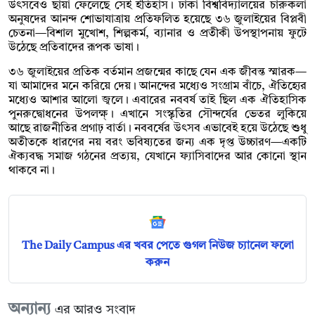
উৎসবেও ছায়া ফেলেছে সেই ইতিহাস। ঢাকা বিশ্ববিদ্যালয়ের চারুকলা
অনুষদের আনন্দ শোভাযাত্রায় প্রতিফলিত হয়েছে ৩৬ জুলাইয়ের বিপ্লবী
চেতনা—বিশাল মুখোশ, শিল্পকর্ম, ব্যানার ও প্রতীকী উপস্থাপনায় ফুটে
উঠেছে প্রতিবাদের রূপক ভাষা।
৩৬ জুলাইয়ের প্রতিক বর্তমান প্রজন্মের কাছে যেন এক জীবন্ত স্মারক—
যা আমাদের মনে করিয়ে দেয়। আনন্দের মধ্যেও সংগ্রাম বাঁচে, ঐতিহ্যের
মধ্যেও আশার আলো জ্বলে। এবারের নববর্ষ তাই ছিল এক ঐতিহাসিক
পুনরুদ্বোধনের উপলক্ষ্। এখানে সংস্কৃতির সৌন্দর্যের ভেতর লুকিয়ে
আছে রাজনীতির প্রগাঢ় বার্তা। নববর্ষের উৎসব এভাবেই হয়ে উঠেছে শুধু
অতীতকে ধারণের নয় বরং ভবিষ্যতের জন্য এক দৃপ্ত উচ্চারণ—একটি
ঐক্যবদ্ধ সমাজ গঠনের প্রত্যয়, যেখানে ফ্যাসিবাদের আর কোনো স্থান
থাকবে না।
The Daily Campus এর খবর পেতে গুগল নিউজ চ্যানেল ফলো
করুন
অন্যান্য
এর আরও সংবাদ