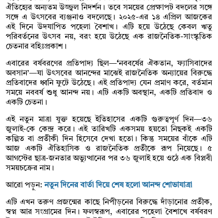
ঐতিহ্যের অন্যতম উজ্জ্বল নিদর্শন। তবে সময়ের প্রেক্ষাপট বদলের সঙ্গে
সঙ্গে এ উৎসবের ব্যঞ্জনাও বদলেছে। ২০২৫-এর ১৪ এপ্রিল আজকের
এই দিনে উদযাপিত পহেলা বৈশাখ। এটি হয়ে উঠেছে কেবল ঋতু
পরিবর্তনের উৎসব নয়, বরং হয়ে উঠেছে এক রাজনৈতিক-সাংস্কৃতিক
চেতনার বহিঃপ্রকাশ।
এবারের বর্ষবরণের প্রতিপাদ্য ছিল—
‘
নববর্ষের ঐকতান, ফ্যাসিবাদের
অবসান’—যা উৎসবের আনন্দের মাঝেই রাজনৈতিক অন্যায়ের বিরুদ্ধে
প্রতিবাদের ধ্বনি ফুটে উঠেছে। এই প্রতিপাদ্য যেন প্রমাণ করে, বর্তমান
সময়ে নববর্ষ শুধু আনন্দ নয়। এটি একটি অবস্থান, একটি প্রতিবাদ ও
একটি চেতনা।
এই নতুন মাত্রা যুক্ত হয়েছে ইতিহাসের একটি গুরুত্বপূর্ণ দিন—৩৬
জুলাই-কে কেন্দ্র করে। এই তারিখটি একসময় হয়তো নিছকই একটি
কল্পিত বা প্রতীকী দিন হিসেবে দেখা হতো। কিন্তু সময়ের বাঁকে এটি
আজ একটি ঐতিহাসিক ও রাজনৈতিক প্রতীকে রূপ নিয়েছে। ৫
আগস্টের ছাত্র-জনতার অভ্যুত্থানের পর ৩৬ জুলাই হয়ে ওঠে এক বিপ্লবী
সময়চক্রের নাম।
আরো পড়ুন:
নতুন দিনের বার্তা দিয়ে শেষ হলো আনন্দ শোভাযাত্রা
এটি এখন তরুণ প্রজন্মের কাছে নিপীড়নের বিরুদ্ধে দাঁড়ানোর প্রতীক,
স্বপ্ন আর সংগ্রামের দিন। ফলস্বরূপ, এবারের পহেলা বৈশাখে বর্ষবরণ