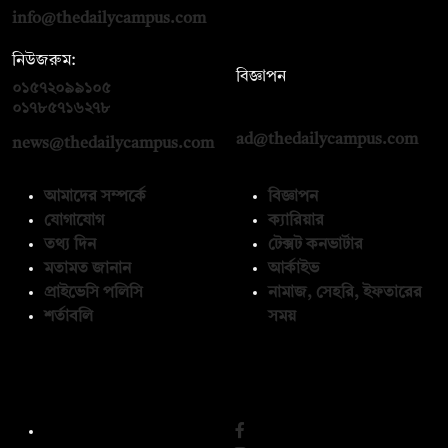
info@thedailycampus.com
নিউজরুম:
বিজ্ঞাপন
০১৫৭২০৯৯১০৫
,
০১৭১২১৩৬৫৯৩
০১৭৮৫৭১৬২৭৮
ad@thedailycampus.com
news@thedailycampus.com
আমাদের সম্পর্কে
বিজ্ঞাপন
যোগাযোগ
ক্যারিয়ার
তথ্য দিন
টেক্সট কনভার্টার
মতামত জানান
আর্কাইভ
প্রাইভেসি পলিসি
নামাজ, সেহরি, ইফতারের
শর্তাবলি
সময়
অনুসরণ করুন