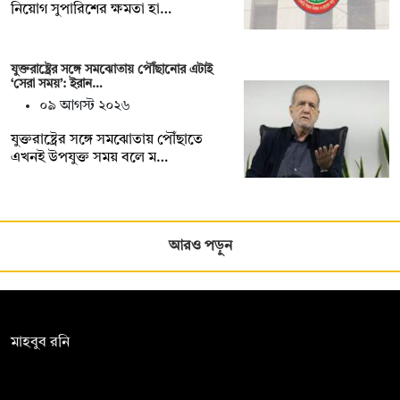
নিয়োগ সুপারিশের ক্ষমতা হা…
যুক্তরাষ্ট্রের সঙ্গে সমঝোতায় পৌঁছানোর এটাই
‘সেরা সময়’: ইরান…
০৯ আগস্ট ২০২৬
যুক্তরাষ্ট্রের সঙ্গে সমঝোতায় পৌঁছাতে
এখনই উপযুক্ত সময় বলে ম…
আরও পড়ুন
সম্পাদক:
মাহবুব রনি
দ্য ডেইলি ক্যাম্পাস, দ্বিতীয় তলা, হাসান হোল্ডিংস, ৫২/১ নিউ ইস্কাটন
রোড, ঢাকা ১০০০