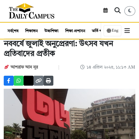
Eng
সর্বশেষ
শিক্ষাঙ্গন
উচ্চশিক্ষা
শিক্ষা প্রশাসন
ভর্তি পরীক্ষা
কর্মসংস্থান
নববর্ষে জুলাই অনুপ্রেরণা: উৎসব যখন
প্রতিবাদের প্রতীক
আশরাফ আন নূর
১৪ এপ্রিল ২০২৫, ১১:১৩ AM