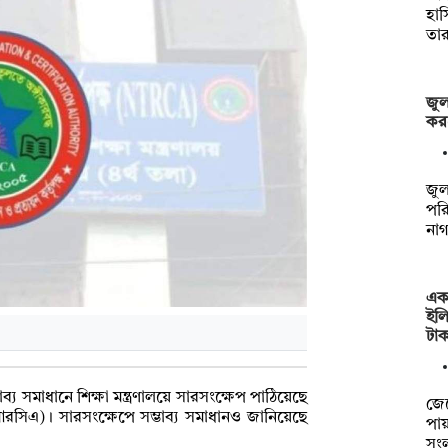
হাস
তা
জুল
কর
জুল
পরি
না
এক 
ইলি
টা
্য সমাধানে শিক্ষা মন্ত্রণালয়ে সারসংক্ষেপ পাঠিয়েছে
জে
িআরসিএ)। সারসংক্ষেপে সম্ভাব্য সমাধানও জানিয়েছে
পায়
সংল