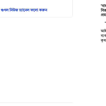
‘বা
গুগল নিউজ চ্যানেল ফলো করুন
বির
প্র
আইন
ব্য
কৃ