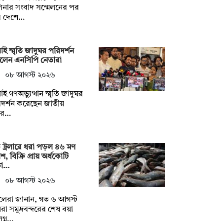
িনার সংবাদ সম্মেলনের পর
র দেশে…
াই স্মৃতি জাদুঘর পরিদর্শন
লেন এনসিপি নেতারা
০৮ আগস্ট ২০২৬
াই গণঅভ্যুত্থান স্মৃতি জাদুঘর
দর্শন করেছেন জাতীয়
গর…
ট্রলারে ধরা পড়ল ৪৬ মণ
শ, বিক্রি প্রায় অর্ধকোটি
কা…
০৮ আগস্ট ২০২৬
লেরা জানান, গত ৬ আগস্ট
রা সমুদ্রবন্দরের শেষ বয়া
গ্ন…