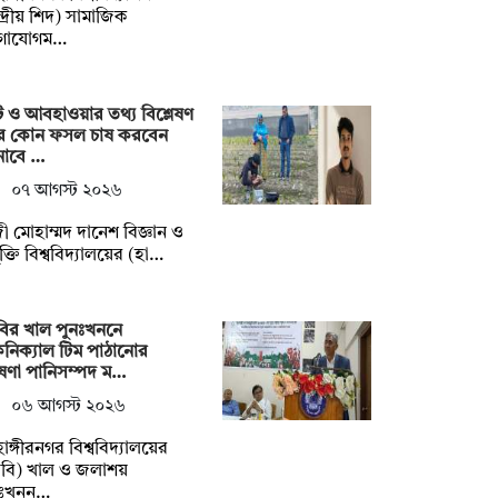
্দ্রীয় শিদ) সামাজিক
গাযোগম…
ি ও আবহাওয়ার তথ্য বিশ্লেষণ
ে কোন ফসল চাষ করবেন
নাবে …
০৭ আগস্ট ২০২৬
ী মোহাম্মদ দানেশ বিজ্ঞান ও
যুক্তি বিশ্ববিদ্যালয়ের (হা…
ির খাল পুনঃখননে
নিক্যাল টিম পাঠানোর
ষণা পানিসম্পদ ম…
০৬ আগস্ট ২০২৬
াহাঙ্গীরনগর বিশ্ববিদ্যালয়ের
বি) খাল ও জলাশয়
নঃখনন…