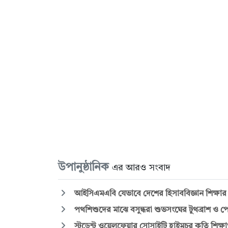
উপানুষ্ঠানিক
এর আরও সংবাদ
আইসিএমএবি যেভাবে দেশের হিসাববিজ্ঞান শিক্ষার
পথশিশুদের মাঝে বসুন্ধরা শুভসংঘের টুথব্রাশ ও প
স্টুডেন্ট ওয়েলফেয়ার সোসাইটি হাইমচর কৃতি শিক্ষার