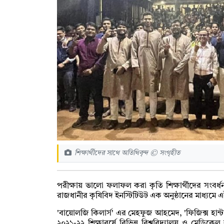
শিক্ষার্থীদের সাথে অতিথিবৃন্দ © সংগৃহীত
পরীক্ষায় ভালো ফলাফল করা কৃতি শিক্ষার্থীদের সংবর্
রাজধানীর কৃষিবিদ ইনস্টিটিউট এক অনুষ্ঠানের মাধ্যমে 
'বায়োলজি কিলার্স' এর মেহফুজ আহমেদ, 'ফিজিক্স হান্টা
২০২১-২২ শিক্ষাবর্ষে বিভিন্ন বিশ্ববিদ্যালয় ও মেডিকেল ক