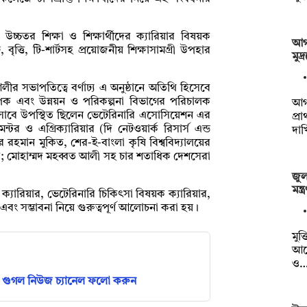
 উচ্চতর শিক্ষা ও শিক্ষার্থীদের ক্যারিয়ার বিষয়ক
আগা
, বৃত্তি, টি-শার্টসহ প্রয়োজনীয় শিক্ষাসামগ্রী উপহার
মুদ
র সভাপতিত্বে বর্ণাঢ্য এ অনুষ্ঠানে অতিথি হিসেবে
্যাপক এবং উন্নয়ন ও পরিকল্পনা বিভাগের পরিচালক
আগা
সাবে উপস্থিত ছিলেন ভেটেরিনারি এসোসিয়েশন এর
প্র
্টর ও এগ্রিক্যারিয়ার (দি নেটওয়ার্ক রিসার্স এন্ড
দা
হমান মুকিত, শের-ই-বাংলা কৃষি বিশ্ববিদ্যালয়ের
ড; মোহাম্মদ মহব্বত আলী সহ চার শতাধিক দেশসেরা
জুলা
মন্
়ক ক্যারিয়ার, ভেটেরিনারি চিকিৎসা বিষয়ক ক্যারিয়ার,
ষা এবং সম্ভাবনা নিয়ে গুরুত্বপূর্ণ আলোচনা করা হয়।
মুক্
আয
ও
গুগল নিউজ চ্যানেল ফলো করুন