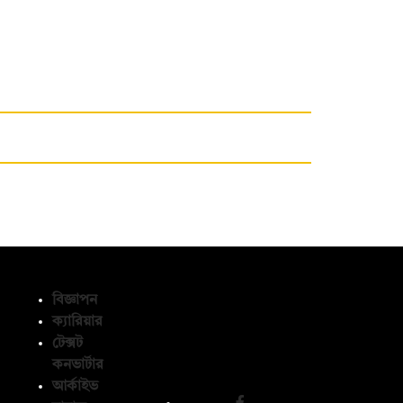
বিজ্ঞাপন
ক্যারিয়ার
টেক্সট
অনুসরণ করুন
কনভার্টার
আর্কাইভ