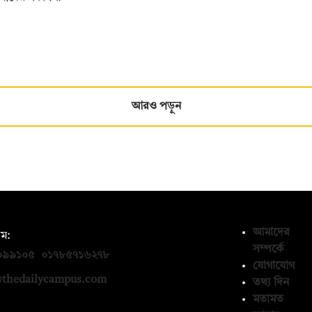
আরও পড়ুন
আমাদের
ম:
সম্পর্কে
০৯৯১০৫
,
০১৭৮৫৭১৬২৭৮
যোগাযোগ
thedailycampus.com
তথ্য দিন
মতামত