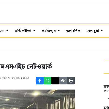
শাসন
ভর্তি পরীক্ষা
কর্মসংস্থান
স্কলারশিপ
খেলাধুলা
িল এমএসএইচ নেটওয়ার্ক
৩ আগস্ট ২০২৫, ১১:২৬
জাক
পদত
‎জা