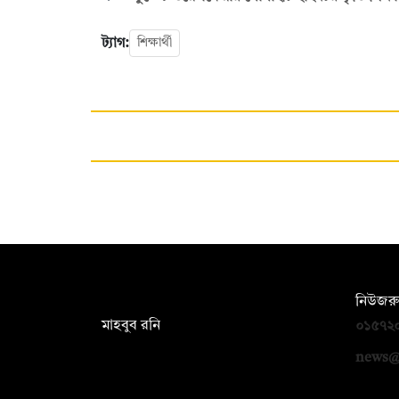
ট্যাগ:
শিক্ষার্থী
সম্পাদক:
নিউজরু
মাহবুব রনি
০১৫৭২
দ্য ডেইলি ক্যাম্পাস, দ্বিতীয় তলা, হাসান
news@
হোল্ডিংস, ৫২/১ নিউ ইস্কাটন রোড, ঢাকা
১০০০