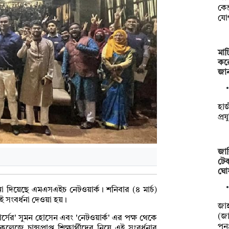
কেন
যো
মাট
কর
জা
হাজ
প্র
জাব
টেক
ঘো
ধনা দিয়েছে এমএসএইচ নেটওয়ার্ক। শনিবার (৪ মার্চ)
এই সংবর্ধনা দেওয়া হয়।
‎‎জ
(জা
র্সের' সুমন হোসেন এবং 'নেটওয়ার্ক' এর পক্ষ থেকে
পু
লেজে চান্সপ্রাপ্ত শিক্ষার্থীদের নিয়ে এই সংবর্ধনার