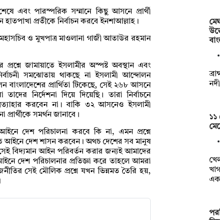
শেষে এবং পারস্পরিক সম্মানে কিছু আসনে প্রার্থী
 হাতপাখা প্রতীকে নির্বাচন করবে ইনশাআল্লাহ।
মেঘ
উত্
ম মহাসচিব ও মুখপাত্র মাওলানা গাজী আতাউর রহমান
বা
প্রশ্নে জামায়াতে ইসলামীর অস্পষ্ট অবস্থান এবং
ব্র
নির্বাচনী সমঝোতায় থাকছে না ইসলামী আন্দোলন
নদী
 বাংলাদেশের প্রার্থিতা টিকেছে, সেই ২৬৮ আসনে
দের নির্দেশনা দিয়ে দিয়েছি। তারা নির্বাচনে
র প্রত্যাহার করবেন না। বাকি ৩২ আসনেও ইসলামী
্রার্থীকে সমর্থন জানাবে।
১১
মেয়
ইনে দেশ পরিচালনা করবে কি না, এমন প্রশ্নে
লিত আইনে দেশ শাসন করবেন। অথচ দেশের সব মানুষ
 সেই বিদ্যমান আইন পরিবর্তন করার জন্যই আমাদের
খে
আইনে দেশ পরিচালনার প্রতিজ্ঞা করে তাহলে আমরা
খাগ
ীতির সেই মৌলিক প্রশ্নে যখন ভিন্নমত তৈরি হয়,
এক
।
পর