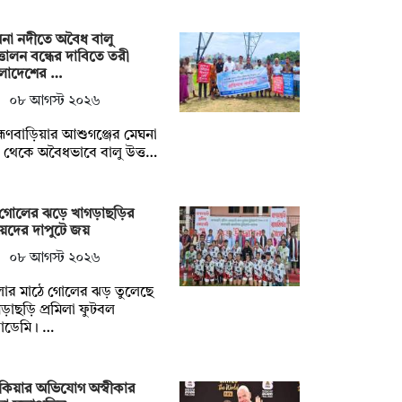
না নদীতে অবৈধ বালু
তোলন বন্ধের দাবিতে তরী
ংলাদেশের …
০৮ আগস্ট ২০২৬
াহ্মণবাড়িয়ার আশুগঞ্জের মেঘনা
 থেকে অবৈধভাবে বালু উত্ত…
 গোলের ঝড়ে খাগড়াছড়ির
েদের দাপুটে জয়
০৮ আগস্ট ২০২৬
লার মাঠে গোলের ঝড় তুলেছে
ড়াছড়ি প্রমিলা ফুটবল
াডেমি। …
কিয়ার অভিযোগ অস্বীকার