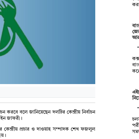
করা
বা
জে
আরা
কক্
বাং
কর
এইচ
নিয়
 করবে বলে জানিয়েছেন দলটির কেন্দ্রীয় নির্বাচন
াইন জাফরী।
চল
পরী
র কেন্দ্রীয় প্রচার ও দাওয়াহ সম্পাদক শেখ ফজলুল
সম
হয়।