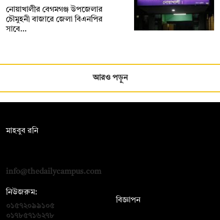
নোয়াখালীর বেগমগঞ্জ উপজেলার
চৌমুহনী বাজারে জেলা বিএনপির
সাবে…
আরও পড়ুন
সম্পাদক:
মাহবুব রনি
দ্য ডেইলি ক্যাম্পাস, দ্বিতীয় তলা, হাসান হোল্ডিংস, ৫২/১ নিউ ইস্কাটন
রোড, ঢাকা ১০০০
info@thedailycampus.com
নিউজরুম:
বিজ্ঞাপন
০১৫৭২০৯৯১০৫
,
০১৭১২১৩৬৫৯৩
০১৭৮৫৭১৬২৭৮