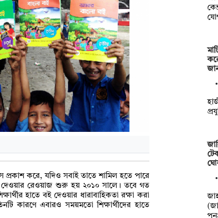
কেন
যো
মাট
কর
জা
হাজ
প্র
জাব
টেক
ঘো
ছ্বাস প্রকাশ করে, যদিও সবাই তাতে শামিল হতে পারে
তুলে দেওয়ার রেওয়াজ শুরু হয় ২০১০ সালে। তবে গত
ক্ষার্থীর হাতে বই দেওয়ার ধারাবাহিকতা রক্ষা করা
‎‎জ
িনটি কারণে এবারও সময়মতো শিক্ষার্থীদের হাতে
(জা
পু