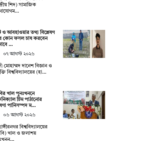
্দ্রীয় শিদ) সামাজিক
গাযোগম…
ি ও আবহাওয়ার তথ্য বিশ্লেষণ
ে কোন ফসল চাষ করবেন
নাবে …
০৭ আগস্ট ২০২৬
ী মোহাম্মদ দানেশ বিজ্ঞান ও
যুক্তি বিশ্ববিদ্যালয়ের (হা…
ির খাল পুনঃখননে
নিক্যাল টিম পাঠানোর
ষণা পানিসম্পদ ম…
০৬ আগস্ট ২০২৬
াহাঙ্গীরনগর বিশ্ববিদ্যালয়ের
বি) খাল ও জলাশয়
নঃখনন…