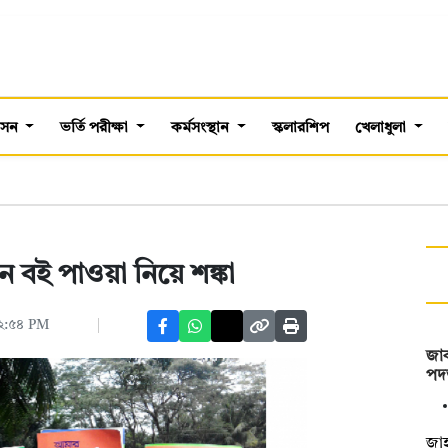
শাসন
ভর্তি পরীক্ষা
কর্মসংস্থান
স্কলারশিপ
খেলাধুলা
বই পাওয়া নিয়ে শঙ্কা
০২:৫৪ PM
জাক
পদত
‎জা