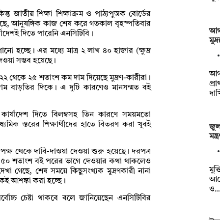
্তু জাতীয় শিক্ষা শিক্ষাক্রম ও পাঠ্যপুস্তক বোর্ডের
গেছে, আনুষঙ্গিক কাজ শেষ করে গতকাল বৃহস্পতিবার
আগা
ার্যাদেশই দিতে পারেনি এনসিটিবি।
মুদ
 হচ্ছে। এর মধ্যে মাত্র ২ লাখ ৪০ হাজার (ক্ষুদ্র
দেওয়া সম্ভব হয়েছে।
আগা
২২ থেকে ২৫ শতাংশ কম দাম দিয়েছে মুদ্রণ-কারীরা।
প্র
দাম বাড়তির দিকে। এ দুটি কারণেও মানসম্মত বই
দা
া, কার্যাদেশ দিতে বিলম্বসহ তিন কারণে সময়মতো
ধ্যমিক স্তরের শিক্ষার্থীদের হাতে বিতরণ করা খুবই
জুলা
মন্
 পক্ষ থেকে দাবি-দাওয়া দেওয়া শুরু হয়েছে। দরপত্র
ি ৫০ শতাংশ বই পরের ভাগে দেওয়ার কথা থাকলেও
মুক্
েখা গেছে, শেষ সময়ে কিছুসংখ্যক মুদ্রণকারী নানা
আয
কই আশঙ্কা করা হচ্ছে।
ও
বোচ্চ চেষ্টা থাকবে বলে জানিয়েছেন এনসিটিবির