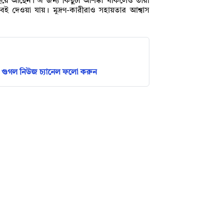
য়ে আছেন। এ জন্য কিছুটা আশঙ্কা থাকলেও তাঁরা
ত বই দেওয়া যায়। মুদ্রণ-কারীরাও সহায়তার আশ্বাস
গুগল নিউজ চ্যানেল ফলো করুন