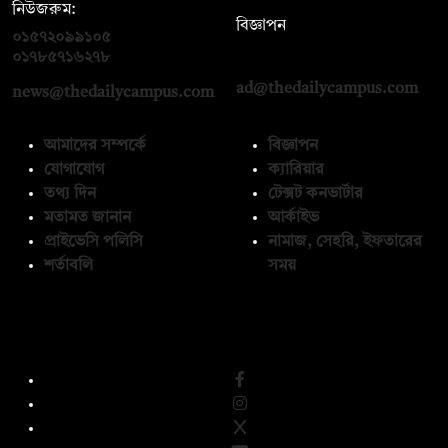
নিউজরুম:
বিজ্ঞাপন
০১৫৭২০৯৯১০৫
,
০১৭১২১৩৬৫৯৩
০১৭৮৫৭১৬২৭৮
ad@thedailycampus.com
news@thedailycampus.com
আমাদের সম্পর্কে
বিজ্ঞাপন
যোগাযোগ
ক্যারিয়ার
তথ্য দিন
টেক্সট কনভার্টার
মতামত জানান
আর্কাইভ
প্রাইভেসি পলিসি
নামাজ, সেহরি, ইফতারের
শর্তাবলি
সময়
অনুসরণ করুন