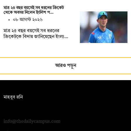
মাত্র ২৫ বছর বয়সেই সব ধরনের ক্রিকেট
থেকে অবসর নিলেন ইংলিশ প…
০৮ আগস্ট ২০২৬
মাত্র ২৫ বছর বয়সেই সব ধরনের
ক্রিকেটকে বিদায় জানিয়েছেন ইংল্য…
আরও পড়ুন
সম্পাদক:
মাহবুব রনি
দ্য ডেইলি ক্যাম্পাস, দ্বিতীয় তলা, হাসান হোল্ডিংস, ৫২/১ নিউ ইস্কাটন
রোড, ঢাকা ১০০০
info@thedailycampus.com