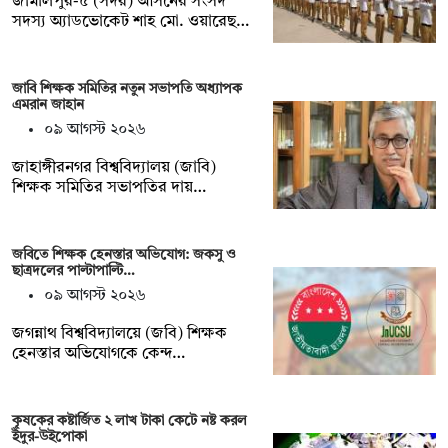
জামালপুর-৫ (সদর) আসনের সংসদ
সদস্য অ্যাডভোকেট শাহ মো. ওয়ারেছ…
জাবি শিক্ষক সমিতির নতুন সভাপতি অধ্যাপক
এমরান জাহান
০৯ আগস্ট ২০২৬
জাহাঙ্গীরনগর বিশ্ববিদ্যালয় (জাবি)
শিক্ষক সমিতির সভাপতির দায়…
জবিতে শিক্ষক হেনস্তার অভিযোগ: জকসু ও
ছাত্রদলের পাল্টাপাল্টি…
০৯ আগস্ট ২০২৬
জগন্নাথ বিশ্ববিদ্যালয়ে (জবি) শিক্ষক
হেনস্তার অভিযোগকে কেন্দ…
কৃষকের কষ্টার্জিত ২ লাখ টাকা কেটে নষ্ট করল
ইঁদুর-উইপোকা