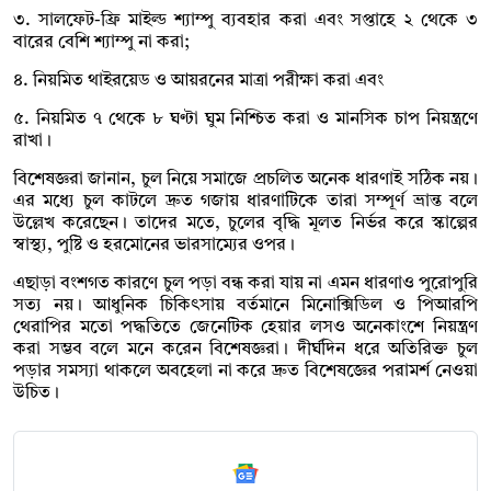
৩. সালফেট-ফ্রি মাইল্ড শ্যাম্পু ব্যবহার করা এবং সপ্তাহে ২ থেকে ৩
বারের বেশি শ্যাম্পু না করা;
৪. নিয়মিত থাইরয়েড ও আয়রনের মাত্রা পরীক্ষা করা এবং
৫. নিয়মিত ৭ থেকে ৮ ঘণ্টা ঘুম নিশ্চিত করা ও মানসিক চাপ নিয়ন্ত্রণে
রাখা।
বিশেষজ্ঞরা জানান, চুল নিয়ে সমাজে প্রচলিত অনেক ধারণাই সঠিক নয়।
এর মধ্যে চুল কাটলে দ্রুত গজায় ধারণাটিকে তারা সম্পূর্ণ ভ্রান্ত বলে
উল্লেখ করেছেন। তাদের মতে, চুলের বৃদ্ধি মূলত নির্ভর করে স্কাল্পের
স্বাস্থ্য, পুষ্টি ও হরমোনের ভারসাম্যের ওপর।
এছাড়া বংশগত কারণে চুল পড়া বন্ধ করা যায় না এমন ধারণাও পুরোপুরি
সত্য নয়। আধুনিক চিকিৎসায় বর্তমানে মিনোক্সিডিল ও পিআরপি
থেরাপির মতো পদ্ধতিতে জেনেটিক হেয়ার লসও অনেকাংশে নিয়ন্ত্রণ
করা সম্ভব বলে মনে করেন বিশেষজ্ঞরা। দীর্ঘদিন ধরে অতিরিক্ত চুল
পড়ার সমস্যা থাকলে অবহেলা না করে দ্রুত বিশেষজ্ঞের পরামর্শ নেওয়া
উচিত।