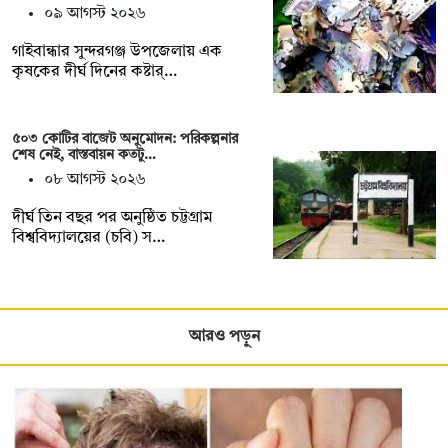
০৯ আগস্ট ২০২৬
গাইবান্ধার সুন্দরগঞ্জ উপজেলায় এক
কৃষকের দীর্ঘ দিনের কষ্টার্…
৫০৩ কোটির বাজেট অনুমোদন: পরিকল্পনার
শেষ নেই, বাস্তবায়ন কতটু…
০৮ আগস্ট ২০২৬
দীর্ঘ তিন বছর পর অনুষ্ঠিত চট্টগ্রাম
বিশ্ববিদ্যালয়ের (চবি) স…
আরও পড়ুন