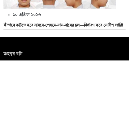
১০ এপ্রিল ২০২৬
কীভাবে কাটতে হবে সামনে-পেছনে-ডান-বামের চুল—নির্ধারণ করে নোটিশ জারি!
সম্পাদক:
মাহবুব রনি
দ্য ডেইলি ক্যাম্পাস, দ্বিতীয় তলা, হাসান হোল্ডিংস, ৫২/১ নিউ ইস্কাটন
রোড, ঢাকা ১০০০
info@thedailycampus.com
নিউজরুম:
বিজ্ঞাপন
০১৫৭২০৯৯১০৫
,
০১৭১২১৩৬৫৯৩
০১৭৮৫৭১৬২৭৮
ad@thedailycampus.com
news@thedailycampus.com