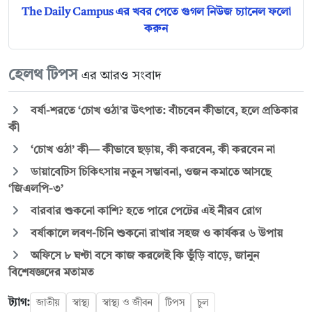
The Daily Campus এর খবর পেতে গুগল নিউজ চ্যানেল ফলো
করুন
হেলথ টিপস
এর আরও সংবাদ
বর্ষা-শরতে ‘চোখ ওঠা’র উৎপাত: বাঁচবেন কীভাবে, হলে প্রতিকার
কী
‘চোখ ওঠা’ কী— কীভাবে ছড়ায়, কী করবেন, কী করবেন না
ডায়াবেটিস চিকিৎসায় নতুন সম্ভাবনা, ওজন কমাতে আসছে
‘জিএলপি-৩’
বারবার শুকনো কাশি? হতে পারে পেটের এই নীরব রোগ
বর্ষাকালে লবণ-চিনি শুকনো রাখার সহজ ও কার্যকর ৬ উপায়
অফিসে ৮ ঘণ্টা বসে কাজ করলেই কি ভুঁড়ি বাড়ে, জানুন
বিশেষজ্ঞদের মতামত
ট্যাগ:
জাতীয়
স্বাস্থ্য
স্বাস্থ্য ও জীবন
টিপস
চুল