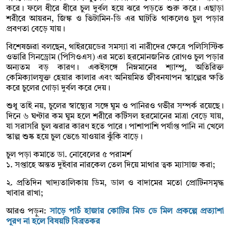
করে। ফলে ধীরে ধীরে চুল দুর্বল হয়ে ঝরে পড়তে শুরু করে। এছাড়া
শরীরে আয়রন, জিঙ্ক ও ভিটামিন-ডি এর ঘাটতি থাকলেও চুল পড়ার
প্রবণতা বেড়ে যায়।
বিশেষজ্ঞরা বলছেন, থাইরয়েডের সমস্যা বা নারীদের ক্ষেত্রে পলিসিস্টিক
ওভারি সিনড্রোম (পিসিওএস) এর মতো হরমোনজনিত রোগও চুল পড়ার
অন্যতম বড় কারণ। একইসঙ্গে নিম্নমানের শ্যাম্পু, অতিরিক্ত
কেমিক্যালযুক্ত হেয়ার কালার এবং অনিয়মিত জীবনযাপন স্কাল্পের ক্ষতি
করে চুলের গোড়া দুর্বল করে দেয়।
শুধু তাই নয়, চুলের স্বাস্থ্যের সঙ্গে ঘুম ও পানিরও গভীর সম্পর্ক রয়েছে।
দিনে ৬ ঘণ্টার কম ঘুম হলে শরীরে কর্টিসল হরমোনের মাত্রা বেড়ে যায়,
যা সরাসরি চুল ঝরার কারণ হতে পারে। পাশাপাশি পর্যাপ্ত পানি না খেলে
স্কাল্প শুষ্ক হয়ে চুল ভেঙে যাওয়ার ঝুঁকি বাড়ে।
চুল পড়া কমাতে ডা. নোবেলের ৫ পরামর্শ
১. সপ্তাহে অন্তত দুইবার নারকেল তেল দিয়ে মাথার ত্বক ম্যাসাজ করা;
২. প্রতিদিন খাদ্যতালিকায় ডিম, ডাল ও বাদামের মতো প্রোটিনসমৃদ্ধ
খাবার রাখা;
আরও পড়ুন:
সাড়ে পাচঁ হাজার কোটির মিড ডে মিল প্রকল্পে প্রত্যাশা
পূরণ না হলে বিষয়টি বিব্রতকর