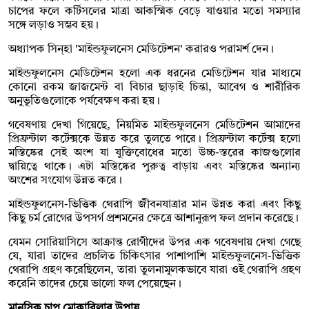
চাপের ফলে কর্টিসলের মাত্রা আকস্মিক বেড়ে যাওয়ার মতো সমস্যার
সঙ্গে লড়াও সম্ভব হয়।
অধ্যাপক সিন্হা 'মাইন্ডফুলনেস মেডিটেশন' করারও পরামর্শ দেন।
মাইন্ডফুলনেস মেডিটেশন হলো এক ধরনের মেডিটেশন যার মাধ্যমে
কোনো রকম জাজমেন্ট বা বিচার ছাড়াই চিন্তা, আবেগ ও শারীরিক
অনুভূতিগুলোকে পর্যবেক্ষণ করা হয়।
গবেষণায় দেখা গিয়েছে, নিয়মিত মাইন্ডফুলনেস মেডিটেশন আমাদের
প্রিফ্রন্টাল কর্টেক্সকে উন্নত করে তুলতে পারে। প্রিফ্রন্টাল কর্টেক্স হলো
মস্তিষ্কের সেই অংশ যা যুক্তিবোধের মতো উচ্চ-স্তরের কাজগুলোর
দ্বায়িত্বে থাকে। এটা মস্তিষ্কের পুরুত্ব বাড়ায় এবং মস্তিষ্কের অন্যান্য
অংশের সংযোগ উন্নত করে।
মাইন্ডফুলনেস-ভিত্তিক থেরাপি জীবনযাত্রার মান উন্নত করা এবং কিছু
কিছু চর্ম রোগের উপসর্গ প্রশমনের ক্ষেত্রে আশানুরূপ ফল প্রদান করেছে।
যেমন সোরিয়াসিসে আক্রান্ত রোগীদের উপর এক গবেষণায় দেখা গেছে
যে, যারা তাদের প্রচলিত চিকিৎসার পাশাপাশি মাইন্ডফুলনেস-ভিত্তিক
থেরাপি গ্রহণ করেছিলেন, তারা তুলনামূলকভাবে যারা ওই থেরাপি গ্রহণ
করেনি তাদের চেয়ে ভালো ফল পেয়েছেন।
মানসিক চাপ মোকাবিলার উপায়