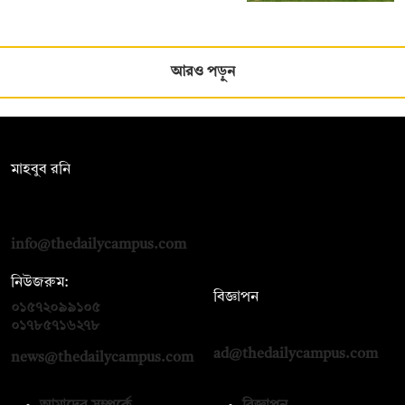
আরও পড়ুন
সম্পাদক:
মাহবুব রনি
দ্য ডেইলি ক্যাম্পাস, দ্বিতীয় তলা, হাসান হোল্ডিংস, ৫২/১ নিউ ইস্কাটন
রোড, ঢাকা ১০০০
info@thedailycampus.com
নিউজরুম:
বিজ্ঞাপন
০১৫৭২০৯৯১০৫
,
০১৭১২১৩৬৫৯৩
০১৭৮৫৭১৬২৭৮
ad@thedailycampus.com
news@thedailycampus.com