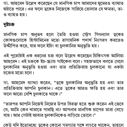
ডা. আহমেদ উল্লেখ করেছেন যে মানসিক চাপ আমাদের ঘুমেরও ব্যাঘাত
ঘটাতে পারে। এর ফলে ত্বকের নিজেকে সারিয়ে তোলার যে ক্ষমতা, তা-
ও ব্যাহত হয়।
দুষ্টচক্র
মানসিক চাপ অনুভব হলে তৈরি হওয়া স্ট্রেস সিগন্যাল ত্বকের
কোষগুলোকে হিস্টামিনের মতো রাসায়নিক পদার্থ নিঃসরণ করতেও
উদ্দীপিত করে, যার ফলে ইচিং বা চুলকানির অনুভূতি হয়।
এই পুরোটাই এক ধরনের চক্র বলে উল্লেখ করেছেন চিকিৎসক আলিয়া
আহমেদ। এই চক্রকে ইচ-স্ক্র্যাচ সাইকেল বলে। সহজভাবে বলতে গেলে
চুলকানির অনুভূতি হওয়া এবং তার প্রতিক্রিয়ায় চুলকানো যা একটা
চক্রের মতো চলে।
ডা. আহমেদ ব্যাখ্যা করেন, "ত্বকে চুলকানির অনুভূতি হয় এবং তার
প্রতিক্রিয়ায় আপনি চুলকান। এতে ত্বকের আরও ক্ষতি হয় এবং তার
ফলে আরো বেশি চুলকাতে থাকে।"
"তারপর আপনি নিজেই নিজের উপর বিরক্ত হতে শুরু করেন এই ভেবে
যে, আমি কেন থামাতে পারছি না? আপনার মানসিক চাপের মাত্রা বেড়ে
যায়। আর সেটাই আবার চুলকানিকেও বাড়িয়ে তোলে।"
কেউ যদি ইতোমধ্যে ত্বকের কোনো সমস্যার সঙ্গে লড়তে থাকেন, তাহলে