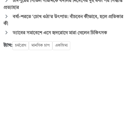
চাঁদপুরের সিভিল সার্জনকে বদলির নির্দেশের দুই ঘণ্টা পর সিদ্ধান্ত
প্রত্যাহার
বর্ষা-শরতে ‘চোখ ওঠা’র উৎপাত: বাঁচবেন কীভাবে, হলে প্রতিকার
কী
ড্যাবের সমাবেশে এসে হৃদরোগে মারা গেলেন চিকিৎসক
ট্যাগ:
চর্মরোগ
মানসিক চাপ
একজিমা