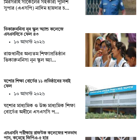
মিরসরাই সার্কেলের সহকারী পুলিশ
সুপার (এএসপি) নাদিম হায়দার চ…
ভিকারুননিসা নূন স্কুল অ্যান্ড কলেজে
এসএসসিতে ফেল ৪৩
১০ আগস্ট ২০২৬
রাজধানীর অন্যতম শিক্ষাপ্রতিষ্ঠান
ভিকারুননিসা নূন স্কুল অ্যা…
যশোর শিক্ষা বোর্ডের ১১ প্রতিষ্ঠানের সবাই
ফেল
১০ আগস্ট ২০২৬
যশোর মাধ্যমিক ও উচ্চ মাধ্যমিক শিক্ষা
বোর্ডের অধীনে এসএসসি প…
এসএসসি পরীক্ষায় রাজউক কলেজের শতভাগ
পাস, কমেছে জিপিএ-৫ হার