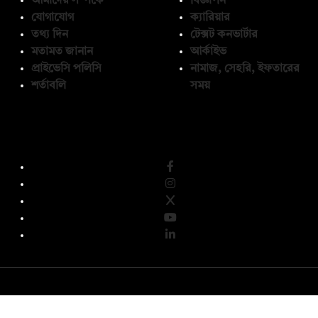
আমাদের সম্পর্কে
বিজ্ঞাপন
যোগাযোগ
ক্যারিয়ার
তথ্য দিন
টেক্সট কনভার্টার
মতামত জানান
আর্কাইভ
প্রাইভেসি পলিসি
নামাজ, সেহরি, ইফতারের
শর্তাবলি
সময়
অনুসরণ করুন
© কপিরাইট 2026, দ্য ডেইলি ক্যাম্পাস লিমিটেড