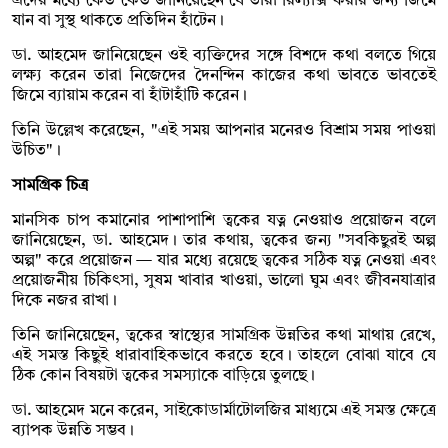
এদের মধ্যে কেউ কেউ জানিয়েছেন যে তারা রিল্যাক্স করার জন্য জিমে
যান বা সুস্থ থাকতে প্রতিদিন হাঁটেন।
ডা. আহমেদ জানিয়েছেন ওই ব্যক্তিদের সঙ্গে বিশদে কথা বলতে গিয়ে
লক্ষ্য করেন তারা নিজেদের দৈনন্দিন কাজের কথা ভাবতে ভাবতেই
জিমে ব্যায়াম করেন বা হাঁটাহাঁটি করেন।
তিনি উল্লেখ করেছেন, "এই সময় আপনার মনেরও বিশ্রাম সময় পাওয়া
উচিত"।
সামগ্রিক চিত্র
মানসিক চাপ কমানোর পাশাপাশি ত্বকের যত্ন নেওয়াও প্রয়োজন বলে
জানিয়েছেন, ডা. আহমেদ। তার কথায়, ত্বকের জন্য "সবকিছুরই অল্প
অল্প" করে প্রয়োজন — যার মধ্যে রয়েছে ত্বকের সঠিক যত্ন নেওয়া এবং
প্রয়োজনীয় চিকিৎসা, সুষম খাবার খাওয়া, ভালো ঘুম এবং জীবনযাত্রার
দিকে নজর রাখা।
তিনি জানিয়েছেন, ত্বকের স্বাস্থ্যের সামগ্রিক উন্নতির কথা মাথায় রেখে,
এই সমস্ত কিছুই ধারাবাহিকভাবে করতে হবে। তাহলে বোঝা যাবে যে
ঠিক কোন বিষয়টা ত্বকের সমস্যাকে বাড়িয়ে তুলছে।
ডা. আহমেদ মনে করেন, সাইকোডার্মাটোলজির মাধ্যমে এই সমস্ত ক্ষেত্রে
ব্যাপক উন্নতি সম্ভব।