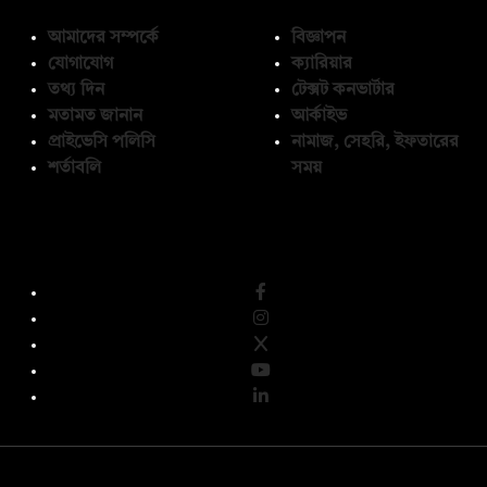
আমাদের সম্পর্কে
বিজ্ঞাপন
যোগাযোগ
ক্যারিয়ার
তথ্য দিন
টেক্সট কনভার্টার
মতামত জানান
আর্কাইভ
প্রাইভেসি পলিসি
নামাজ, সেহরি, ইফতারের
শর্তাবলি
সময়
অনুসরণ করুন
© কপিরাইট 2026, দ্য ডেইলি ক্যাম্পাস লিমিটেড