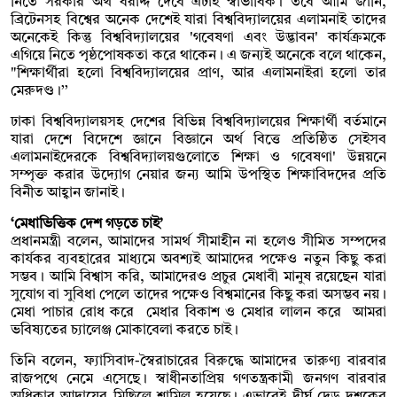
নিতে সরকার অর্থ বরাদ্দ দেবে এটাই স্বাভাবিক। তবে আমি জানি,
ব্রিটেনসহ বিশ্বের অনেক দেশেই যারা বিশ্ববিদ্যালয়ের এলামনাই তাদের
অনেকেই কিন্তু বিশ্ববিদ্যালয়ের 'গবেষণা এবং উদ্ভাবন' কার্যক্রমকে
এগিয়ে নিতে পৃষ্ঠপোষকতা করে থাকেন। এ জন্যই অনেকে বলে থাকেন,
"শিক্ষার্থীরা হলো বিশ্ববিদ্যালয়ের প্রাণ, আর এলামনাইরা হলো তার
মেরুদণ্ড।’’
ঢাকা বিশ্ববিদ্যালয়সহ দেশের বিভিন্ন বিশ্ববিদ্যালয়ের শিক্ষার্থী বর্তমানে
যারা দেশে বিদেশে জ্ঞানে বিজ্ঞানে অর্থ বিত্তে প্রতিষ্ঠিত সেইসব
এলামনাইদেরকে বিশ্ববিদ্যালয়গুলোতে শিক্ষা ও গবেষণা' উন্নয়নে
সম্পৃক্ত করার উদ্যোগ নেয়ার জন্য আমি উপস্থিত শিক্ষাবিদদের প্রতি
বিনীত আহ্বান জানাই।
‘মেধাভিত্তিক দেশ গড়তে চাই’
প্রধানমন্ত্রী বলেন, আমাদের সামর্থ সীমাহীন না হলেও সীমিত সম্পদের
কার্যকর ব্যবহারের মাধ্যমে অবশ্যই আমাদের পক্ষেও নতুন কিছু করা
সম্ভব। আমি বিশ্বাস করি, আমাদেরও প্রচুর মেধাবী মানুষ রয়েছেন যারা
সুযোগ বা সুবিধা পেলে তাদের পক্ষেও বিশ্বমানের কিছু করা অসম্ভব নয়।
মেধা পাচার রোধ করে মেধার বিকাশ ও মেধার লালন করে আমরা
ভবিষ্যতের চ্যালেঞ্জ মোকাবেলা করতে চাই।
তিনি বলেন, ফ্যাসিবাদ-স্বৈরাচারের বিরুদ্ধে আমাদের তারুণ্য বারবার
রাজপথে নেমে এসেছে। স্বাধীনতাপ্রিয় গণতন্ত্রকামী জনগণ বারবার
অধিকার আদায়ের মিছিলে শামিল হয়েছে। এভাবেই দীর্ঘ দেড় দশকের