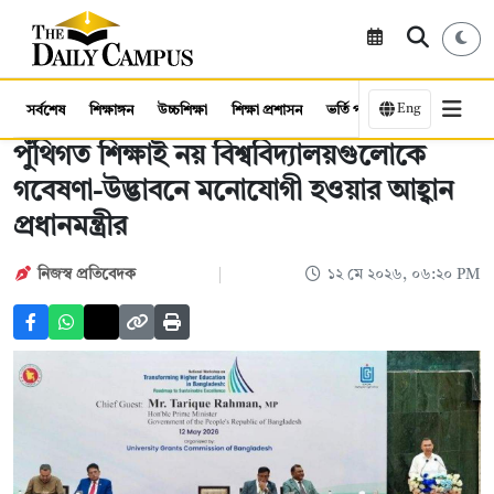
Eng
সর্বশেষ
শিক্ষাঙ্গন
উচ্চশিক্ষা
শিক্ষা প্রশাসন
ভর্তি পরীক্ষা
কর্মসংস্থান
পুঁথিগত শিক্ষাই নয় বিশ্ববিদ্যালয়গুলোকে
গবেষণা-উদ্ভাবনে মনোযোগী হওয়ার আহ্বান
প্রধানমন্ত্রীর
নিজস্ব প্রতিবেদক
১২ মে ২০২৬, ০৬:২০ PM