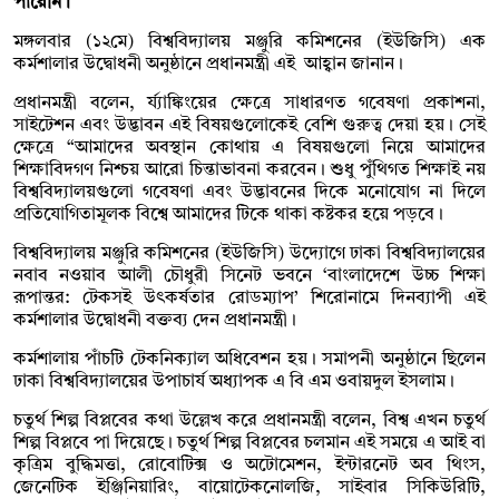
পারেনি।
মঙ্গলবার (১২মে) বিশ্ববিদ্যালয় মঞ্জুরি কমিশনের (ইউজিসি) এক
কর্মশালার উদ্বোধনী অনুষ্ঠানে প্রধানমন্ত্রী এই আহ্বান জানান।
প্রধানমন্ত্রী বলেন, র্য্যাঙ্কিংয়ের ক্ষেত্রে সাধারণত গবেষণা প্রকাশনা,
সাইটেশন এবং উদ্ভাবন এই বিষয়গুলোকেই বেশি গুরুত্ব দেয়া হয়। সেই
ক্ষেত্রে “আমাদের অবস্থান কোথায় এ বিষয়গুলো নিয়ে আমাদের
শিক্ষাবিদগণ নিশ্চয় আরো চিন্তাভাবনা করবেন। শুধু পুঁথিগত শিক্ষাই নয়
বিশ্ববিদ্যালয়গুলো গবেষণা এবং উদ্ভাবনের দিকে মনোযোগ না দিলে
প্রতিযোগিতামূলক বিশ্বে আমাদের টিকে থাকা কষ্টকর হয়ে পড়বে।
বিশ্ববিদ্যালয় মঞ্জুরি কমিশনের (ইউজিসি) উদ্যোগে ঢাকা বিশ্ববিদ্যালয়ের
নবাব নওয়াব আলী চৌধুরী সিনেট ভবনে ‘বাংলাদেশে উচ্চ শিক্ষা
রূপান্তর: টেকসই উৎকর্ষতার রোডম্যাপ’ শিরোনামে দিনব্যাপী এই
কর্মশালার উদ্বোধনী বক্তব্য দেন প্রধানমন্ত্রী।
কর্মশালায় পাঁচটি টেকনিক্যাল অধিবেশন হয়। সমাপনী অনুষ্ঠানে ছিলেন
ঢাকা বিশ্ববিদ্যালয়ের উপাচার্য অধ্যাপক এ বি এম ওবায়দুল ইসলাম।
চতুর্থ শিল্প বিপ্লবের কথা উল্লেখ করে প্রধানমন্ত্রী বলেন, বিশ্ব এখন চতুর্থ
শিল্প বিপ্লবে পা দিয়েছে। চতুর্থ শিল্প বিপ্লবের চলমান এই সময়ে এ আই বা
কৃত্রিম বুদ্ধিমত্তা, রোবোটিক্স ও অটোমেশন, ইন্টারনেট অব থিংস,
জেনেটিক ইঞ্জিনিয়ারিং, বায়োটেকনোলজি, সাইবার সিকিউরিটি,