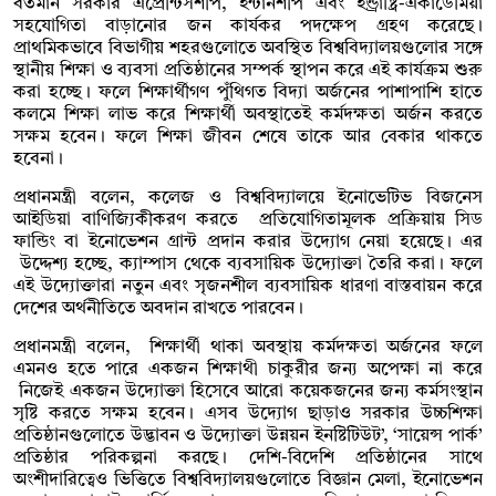
বর্তমান সরকার এপ্রেন্টিসশীপ, ইন্টার্নশীপ এবং ইন্ড্রাষ্ট্রি-একাডেমিয়া
সহযোগিতা বাড়ানোর জন কার্যকর পদক্ষেপ গ্রহণ করেছে।
প্রাথমিকভাবে বিভাগীয় শহরগুলোতে অবস্থিত বিশ্ববিদ্যালয়গুলোর সঙ্গে
স্থানীয় শিক্ষা ও ব্যবসা প্রতিষ্ঠানের সম্পর্ক স্থাপন করে এই কার্যক্রম শুরু
করা হচ্ছে। ফলে শিক্ষার্থীগণ পুঁথিগত বিদ্যা অর্জনের পাশাপাশি হাতে
কলমে শিক্ষা লাভ করে শিক্ষার্থী অবস্থাতেই কর্মদক্ষতা অর্জন করতে
সক্ষম হবেন। ফলে শিক্ষা জীবন শেষে তাকে আর বেকার থাকতে
হবেনা।
প্রধানমন্ত্রী বলেন, কলেজ ও বিশ্ববিদ্যালয়ে ইনোভেটিভ বিজনেস
আইডিয়া বাণিজ্যিকীকরণ করতে প্রতিযোগিতামূলক প্রক্রিয়ায় সিড
ফান্ডিং বা ইনোভেশন গ্রান্ট প্রদান করার উদ্যোগ নেয়া হয়েছে। এর
উদ্দেশ্য হচ্ছে, ক্যাম্পাস থেকে ব্যবসায়িক উদ্যোক্তা তৈরি করা। ফলে
এই উদ্যোক্তারা নতুন এবং সৃজনশীল ব্যবসায়িক ধারণা বাস্তবায়ন করে
দেশের অর্থনীতিতে অবদান রাখতে পারবেন।
প্রধানমন্ত্রী বলেন, শিক্ষার্থী থাকা অবস্থায় কর্মদক্ষতা অর্জনের ফলে
এমনও হতে পারে একজন শিক্ষাথী চাকুরীর জন্য অপেক্ষা না করে
নিজেই একজন উদ্যোক্তা হিসেবে আরো কয়েকজনের জন্য কর্মসংস্থান
সৃষ্টি করতে সক্ষম হবেন। এসব উদ্যোগ ছাড়াও সরকার উচ্চশিক্ষা
প্রতিষ্ঠানগুলোতে উদ্ভাবন ও উদ্যোক্তা উন্নয়ন ইনষ্টিটিউট’, ‘সায়েন্স পার্ক’
প্রতিষ্ঠার পরিকল্পনা করছে। দেশি-বিদেশি প্রতিষ্ঠানের সাথে
অংশীদারিত্বেও ভিত্তিতে বিশ্ববিদ্যালয়গুলোতে বিজ্ঞান মেলা, ইনোভেশন