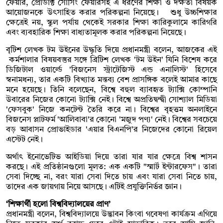
ফেয়ার, প্রোডাক্ট সোর্সিং ফেয়ারসহ এ ধরণের শিক্ষা ও দক্ষতা বিষয়ক
আয়োজনকে উৎসাহিত করার পরিকল্পনা নিয়েছে। শুধু উচ্চশিক্ষার
ক্ষেত্রেই নয়, স্কুল পর্যায় থেকেই সরকার শিক্ষা কারিকুলামে কারিগরি
এবং ব্যবহারিক শিক্ষা বাধ্যতামূলক করার পরিকল্পনা নিয়েছে।
বৃটিশ লেখক টম উইনের উদ্ধৃতি দিয়ে প্রধানমন্ত্রী বলেন, আজকের এই
কর্মশালার বিষয়বস্তুর সঙ্গে ব্রিটিশ লেখক 'টম উইন' যিনি বিশেষ করে
ডিজিটাল ওয়ার্ল্ডে 'বিজনেস স্ট্রাটেজিস্ট এন্ড এনালিস্ট' হিসেবে
স্বনামধন্য, তার একটি বিখ্যাত মন্তব্য বেশ প্রাসঙ্গিক বলেই আমার কাছে
মনে হয়েছে। তিনি বলেছেন, বিশ্বে বহুল ব্যাবহৃত ট্যাক্সি কোম্পানি
উবারের নিজের কোনো ট্যাক্সি নেই। বিশ্বে অপ্রতিদ্বন্দ্বী সোশ্যাল মিডিয়া
'ফেসবুক' নিজে কনটেন্ট তৈরি করে না। বিশ্বের বৃহত্তম অনলাইনে
বিজনেস প্লাটফর্ম 'আলিবাবা'র কোনো 'মজুদ পণ্য' নেই। বিশ্বের সবচেয়ে
বড় আবাসন প্রোভাইডার 'এয়ার বিএনপি’র নিজেদের কোনো রিয়েল
এস্টেট নেই।
অর্থাৎ ইনোভেটিভ আইডিয়া দিয়ে তারা যার যার ক্ষেত্রে বিশ্ব শাসন
করছে। এই প্রতিষ্ঠানগুলো মূলত: এক একটি "স্মার্ট ইন্টারফেস"। তারা
সেবা দিচ্ছে না, বরং যারা সেবা দিতে চায় এবং যারা সেবা নিতে চায়,
তাদের এক জায়গায় নিয়ে আসছে। এটিই প্রযুক্তিনির্ভর জ্ঞান।
‘শিক্ষার্থী হলো বিশ্ববিদ্যালয়ের প্রাণ’
প্রধানমন্ত্রী বলেন, বিশ্ববিদ্যালয়ে উদ্ভাবন কিংবা গবেষণা কার্যক্রম এগিয়ে