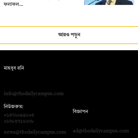
ফলাফল…
আরও পড়ুন
সম্পাদক:
মাহবুব রনি
দ্য ডেইলি ক্যাম্পাস, দ্বিতীয় তলা, হাসান হোল্ডিংস, ৫২/১ নিউ ইস্কাটন
রোড, ঢাকা ১০০০
info@thedailycampus.com
নিউজরুম:
বিজ্ঞাপন
০১৫৭২০৯৯১০৫
,
০১৭১২১৩৬৫৯৩
০১৭৮৫৭১৬২৭৮
ad@thedailycampus.com
news@thedailycampus.com