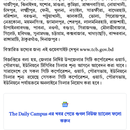
গাজীপুর, ঝিনাইদহ, যশোর, মাগুরা, কুমিল্লা, ব্রাহ্মণবাড়িয়া, নোয়াখালী,
চাঁদপুর, লক্ষ্মীপুর, ফেনী, খুলনা, নড়াইল, সাতক্ষীরা, বাগেরহাট,
বরিশাল, বরগুনা, পটুয়াখালী, ঝালকাঠি, ভোলা, পিরোজপুর,
নেত্রকোনা, ময়মনসিংহ, জামালপুর, শেরপুর, লালমনিরহাট, রাজশাহী,
চাঁপাইনবাবগঞ্জ, পাবনা, নওগাঁ, বগুড়া, সিরাজগঞ্জ, মৌলভীবাজার,
সিলেট, হবিগঞ্জ, সুনামগঞ্জ, চট্টগ্রাম, কক্সবাজার, খাগড়াছড়ি, বান্দরবান,
রাঙ্গামাটি, ঠাকুরগাঁও, দিনাজপুর।
বিস্তারিত তথ্যের জন্য এই ওয়েবসাইট দেখুন www.tcb.gov.bd
বিজ্ঞপ্তিতে বলা হয়, জেলার নির্দিষ্ট উপজেলার সিটি কর্পোরেশন ওয়ার্ড,
পৌরসভা, ইউনিয়নে টিসিবির ডিলার শূন্য আসনে আবেদন করা যাবে।
সারাদেশে যে সকল সিটি কর্পোরেশন, ওয়ার্ড, পৌরসভায়, ইউনিয়নে
ডিলার শূন্য রয়েছে সেসকল সিটি কর্পোরেশন, ওয়ার্ড, পৌরসভায়,
ইউনিয়নে পর্যায়ক্রমে অনলাইনে ডিলার নিয়োগ করা হবে।
The Daily Campus এর খবর পেতে গুগল নিউজ চ্যানেল ফলো
করুন