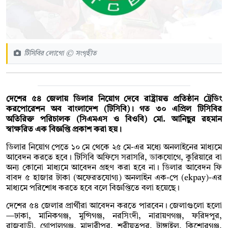
টিসিবির লোগো © সংগৃহীত
দেশের ৫৪ জেলায় ডিলার নিয়োগ দেবে রাষ্ট্রায়ত্ত প্রতিষ্ঠান ট্রেডিং
করপোরেশন অব বাংলাদেশ (টিসিবি)। গত ৩০ এপ্রিল টিসিবির
অতিরিক্ত পরিচালক (সিএমএস ও বিওবি) মো. আনিছুর রহমান
স্বাক্ষরিত এক বিজ্ঞপ্তি প্রকাশ করা হয়।
ডিলার নিয়োগ পেতে ১০ মে থেকে ২৫ মে-এর মধ্যে অনলাইনের মাধ্যমে
আবেদন করতে হবে। টিসিবি অফিসে সরাসরি, ডাকযোগে, কুরিয়ারে বা
অন্য কোনো মাধ্যমে আবেদন গ্রহণ করা হবে না। ডিলার আবেদন ফি
বাবদ ৫ হাজার টাকা (অফেরতযোগ্য) অনলাইন এক-পে (ekpay)-এর
মাধ্যমে পরিশোধ করতে হবে বলে বিজ্ঞপ্তিতে বলা হয়েছে।
দেশের ৫৪ জেলার প্রার্থীরা আবেদন করতে পারবেন। জেলাগুলো হলো
—ঢাকা, মানিকগঞ্জ, মুন্সিগঞ্জ, নরসিংদী, নারায়ণগঞ্জ, ফরিদপুর,
রাজবাড়ী, গোপালগঞ্জ, মাদারীপুর, শরীয়তপুর, টাঙ্গাইল, কিশোরগঞ্জ,