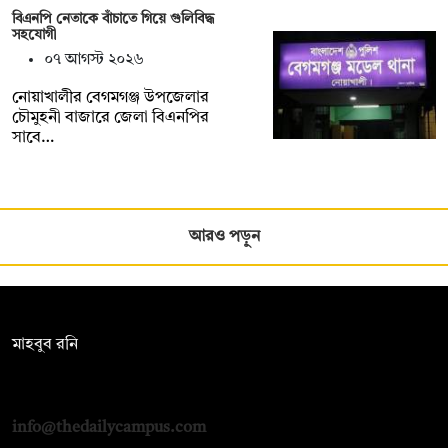
বিএনপি নেতাকে বাঁচাতে গিয়ে গুলিবিদ্ধ
সহযোগী
০৭ আগস্ট ২০২৬
নোয়াখালীর বেগমগঞ্জ উপজেলার
চৌমুহনী বাজারে জেলা বিএনপির
সাবে…
আরও পড়ুন
সম্পাদক:
মাহবুব রনি
দ্য ডেইলি ক্যাম্পাস, দ্বিতীয় তলা, হাসান হোল্ডিংস, ৫২/১ নিউ ইস্কাটন
রোড, ঢাকা ১০০০
info@thedailycampus.com