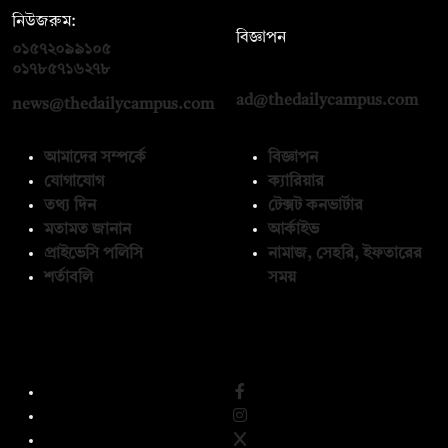
নিউজরুম:
বিজ্ঞাপন
০১৫৭২০৯৯১০৫
,
০১৭১২১৩৬৫৯৩
০১৭৮৫৭১৬২৭৮
ad@thedailycampus.com
news@thedailycampus.com
আমাদের সম্পর্কে
বিজ্ঞাপন
যোগাযোগ
ক্যারিয়ার
তথ্য দিন
টেক্সট কনভার্টার
মতামত জানান
আর্কাইভ
প্রাইভেসি পলিসি
নামাজ, সেহরি, ইফতারের
শর্তাবলি
সময়
অনুসরণ করুন