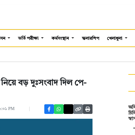
শাসন
ভর্তি পরীক্ষা
কর্মসংস্থান
স্কলারশিপ
খেলাধুলা
ো নিয়ে বড় দুঃসংবাদ দিল পে-
অফ
০৬:০১ PM
চিক
স্বা