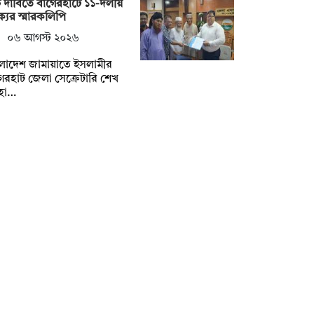
চ দাবিতে বাগেরহাটে ১১-দলীয়
যের স্মারকলিপি
০৬ আগস্ট ২০২৬
লাদেশ জামায়াতে ইসলামীর
েরহাট জেলা সেক্রেটারি শেখ
হা…