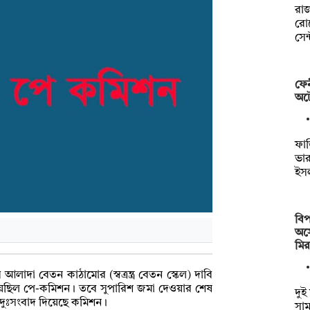
রাজ
রোড
সেন
ফেন
অট
ফা
ভার
ইস
বিপ
অস্
মি
আলাদা বেতন কাঠামোর (স্বত্রন্ত্র বেতন স্কেল) দাবি
িয়েছিল পে-কমিশন। তবে সুপারিশ জমা দেওয়ার শেষ
দুই
ের দুঃসংবাদ দিয়েছে কমিশন।
সাম