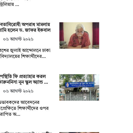
ট্রেলিয়ায় …
নবতাবিরোধী অপরাধ মামলায়
ামি হলেন ড. জাফর ইকবাল
০৬ আগস্ট ২০২৬
বিশের জুলাই আন্দোলনে ঢাকা
্ববিদ্যালয়ের শিক্ষার্থীদের…
পস্থিতি ফি প্রত্যাহার করল
ারুননিসা নূন স্কুল অ্যান্ড …
০৬ আগস্ট ২০২৬
িভাবকদের আবেদনের
প্রেক্ষিতে শিক্ষার্থীদের ওপর
োপিত অ…