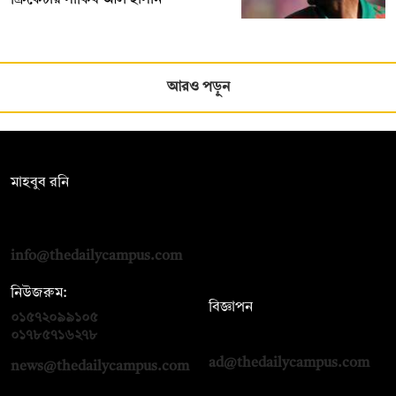
আরও পড়ুন
সম্পাদক:
মাহবুব রনি
দ্য ডেইলি ক্যাম্পাস, দ্বিতীয় তলা, হাসান হোল্ডিংস, ৫২/১ নিউ ইস্কাটন
রোড, ঢাকা ১০০০
info@thedailycampus.com
নিউজরুম:
বিজ্ঞাপন
০১৫৭২০৯৯১০৫
,
০১৭১২১৩৬৫৯৩
০১৭৮৫৭১৬২৭৮
ad@thedailycampus.com
news@thedailycampus.com