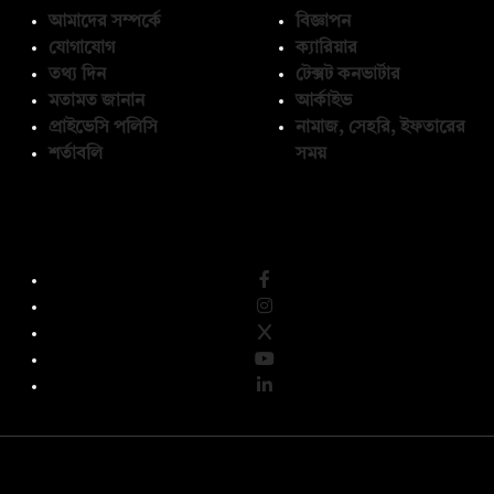
আমাদের সম্পর্কে
বিজ্ঞাপন
যোগাযোগ
ক্যারিয়ার
তথ্য দিন
টেক্সট কনভার্টার
মতামত জানান
আর্কাইভ
প্রাইভেসি পলিসি
নামাজ, সেহরি, ইফতারের
শর্তাবলি
সময়
অনুসরণ করুন
© কপিরাইট 2026, দ্য ডেইলি ক্যাম্পাস লিমিটেড