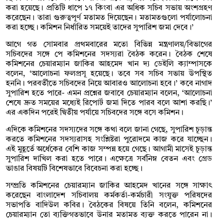
করা হয়েছে। প্রতিটি ধাপে ১৭ কিংবা এর অধিক সচিব সভায় অংশগ্রহণ
করেছেন। তারা গুরুত্বপূর্ণ মতামত দিয়েছেন। মতামতগুলো পর্যালোচনা
করা হচ্ছে। কমিশন নির্ধারিত সময়েই তাদের সুপারিশ জমা দেবে।’
আগে গত সোমবার প্রথমবারের মতো বিভিন্ন মন্ত্রণালয়/বিভাগের
সচিবদের সঙ্গে পে কমিশনের সদস্যরা বৈঠক করেন। বৈঠক শেষে
কমিশনের চেয়ারম্যান জাকির আহমেদ খান দ্য ডেইলি ক্যাম্পাসকে
বলেন, ‘আলোচনা ফলপ্রসূ হয়েছে। তবে সব সচিব সভায় উপস্থিত
হননি। পরবর্তীতে সচিবদের নিয়ে আবারও আলোচনা হবে।’ কবে নাগাদ
সুপারিশ হতে পারে- এমন প্রশ্নের জবাবে চেয়ারম্যান বলেন, ‘আলোচনা
শেষে দ্রুত সময়ের মধ্যেই রিপোর্ট জমা দিতে পারব বলে আশা করছি।’
এর একদিন পরেই দ্বিতীয় পর্যায়ে সচিবদের সঙ্গে বসে কমিশন।
এদিকে কমিশনের সদস্যদের সঙ্গে কথা বলে জানা গেছে, সুপারিশ চূড়ান্ত
করতে কমিশনের সদস্যরাসহ সংশ্লিষ্টরা পুরোদমে কাজ করে যাচ্ছেন।
এই মুহূর্তে অর্ধেকের বেশি কাজ সম্পন্ন হয়ে গেছে। আগামী মাসেই চূড়ান্ত
সুপারিশ দাখিল করা হতে পারে। এক্ষেত্রে সর্বনিম্ন বেতন এবং গ্রেড
ভাঙার বিষয়টি বিশেষভাবে বিবেচনা করা হচ্ছে।
সম্প্রতি কমিশনের চেয়ারম্যান জাকির আহমেদ খানের সঙ্গে সাক্ষাৎ
করেছেন বাংলাদেশ সচিবালয় কর্মকর্তা-কর্মচারী সংযুক্ত পরিষদের
সভাপতি বাদিউল কবির। বৈঠকের বিষয়ে তিনি বলেন, কমিশনের
চেয়ারম্যান তো ব্যক্তিগতভাবে উনার মতামত ব্যক্ত করতে পারেন না।