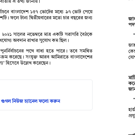
 বার্তায় এ তথ্য জানায়।
ির্বাচনে বাংলাদেশ ১৫৭ ভোটের মধ্যে ৯৭ ভোট পেয়ে
দেশটি। ফলে টানা দ্বিতীয়বারের মতো চার বছরের জন্য
জাক
পদত
২০২১ সালের নভেম্বরে মাত্র একটি সরাসরি বৈঠকে
ল্লেখযোগ্য অবদান রাখার সুযোগ কম ছিল।
‎জা
নর্নির্বাচনের পথে বাধা হতে পারে। তবে সমন্বিত
কেন
 অতিক্রম করেছে। সংযুক্ত আরব আমিরাতে বাংলাদেশের
যো
্য’ হিসেবে উল্লেখ করেছেন।
মাট
কর
জা
গুগল নিউজ চ্যানেল ফলো করুন
হাজ
প্র