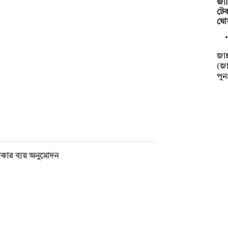
জাব
টেক
ঘো
‎‎জ
(জা
পু
 টাকার ব্যয় অনুমোদন