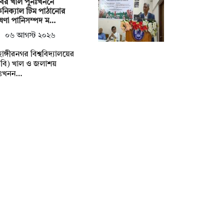
ির খাল পুনঃখননে
নিক্যাল টিম পাঠানোর
ষণা পানিসম্পদ ম…
০৬ আগস্ট ২০২৬
াহাঙ্গীরনগর বিশ্ববিদ্যালয়ের
বি) খাল ও জলাশয়
নঃখনন…