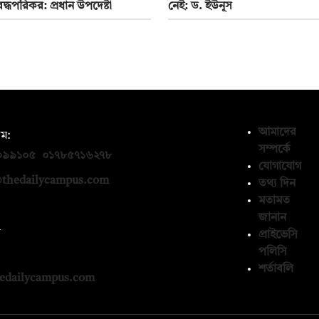
দ্ধপরিকর: প্রধান উপদেষ্টা
নেই: ড. ইউনূস
আমাদের
ম:
সম্পর্কে
০৯৯১০৫
,
০১৭৮৫৭১৬২৭৮
যোগাযোগ
thedailycampus.com
তথ্য দিন
মতামত
জানান
ন
প্রাইভেসি
পলিসি
১৩৬৫৯৩
শর্তাবলি
edailycampus.com