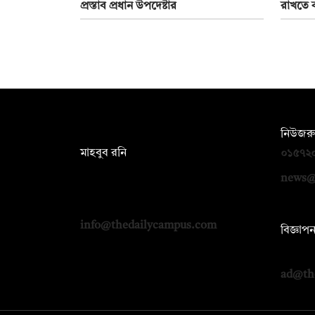
প্রস্তাব প্রধান উপদেষ্টার
রাখতে ব
সম্পাদক:
নিউজরু
মাহবুব রনি
০১৫৭২
দ্য ডেইলি ক্যাম্পাস, দ্বিতীয় তলা, হাসান
news@
হোল্ডিংস, ৫২/১ নিউ ইস্কাটন রোড, ঢাকা
১০০০
info@thedailycampus.com
বিজ্ঞাপ
০১৭১২
ad@th