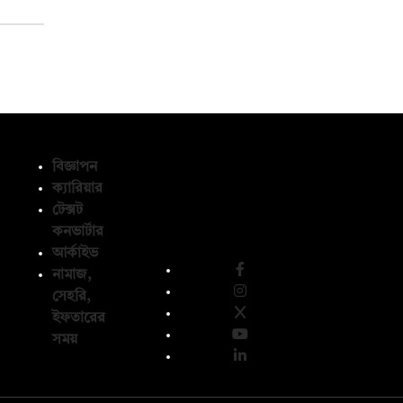
বিজ্ঞাপন
ক্যারিয়ার
টেক্সট
অনুসরণ করুন
কনভার্টার
আর্কাইভ
নামাজ,
সেহরি,
ইফতারের
সময়