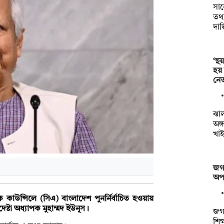
সা
তথ্য
দায়
‘ছয়
হয়
নেত
ঝা
অঙ্
খাই
জগন
অপস
কাউন্সিলে (সিএ) বাংলাদেশ পুনর্নির্বাচিত হওয়ায়
েষ্টা অধ্যাপক মুহাম্মদ ইউনূস।
জগন
শিক