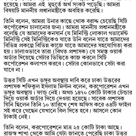
হয়েছে। আমরা এই মুহুর্তে অর্থ সংকট পড়েছি। আমরা
বিষয়টি মাননীয় প্রধানমন্ত্রীকে অবহিত করেছি।
তিনি বলেন, আমরা উনার কাছে থোক বরাদ্দ চেয়েছি সিটি
কর্পোরেশন চালানোর জন্য। আমরা মাননীয় প্রধানমন্ত্রীকে
বলেছি যে আমাদের কনসার্ন যে মিনিস্ট্রি লোকাল গভার্মেন্ট
মিনিস্ট্রি সেই মিনিস্ট্রিকেও যাতে উনি বলেন যাতে আমাদের
বিভিন্ন প্রকল্পে বিভিন্ন কাজে যাতে আমাদের সহযোগিতা করা
হয়। ঢালাওভাবে তারা (বিগত প্রশাসক) যে সমস্ত ওয়ার্ক
অর্ডার দিয়েছে সেটার ভিত্তিতে কাজ করলে সিটি
কর্পোরেশন কলাপস করবে। সেটার কোনভাবে সেটা করা
যাবে না।
উত্তর সিটি এখন ভঙ্গুর অবস্থায় দাবি করে ঢাকা উত্তরের
প্রশাসক শফিকুল ইসলাম মিল্টন বলেন, করপোরেশন এখন
ভঙ্গুর অবস্থায়। ফান্ড নেই। অথচ ১৪৭০ কোটি টাকার টেন্ডার
দিয়ে ওয়ার্ক অর্ডার দিয়ে দেওয়া হয়েছে। সাবেক প্রশাসক
যিনি ছিলেন তিনি ১০ তারিখে শেষ অফিস করে ৩৪টি ফাইল
সই করে গেছেন যেখানে বিল দিতে হবে। আসলে কোন
টাকাই নেই।
তিনি বলেন, করপোরেশনে মাত্র ২৫ কোটি টাকা আছে।
রাজস্ব শাখা থেকে আমি যেটা জানতে পেরেছি ঢাকা উত্তর