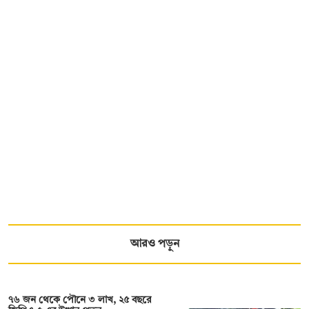
আরও পড়ুন
৭৬ জন থেকে পৌনে ৩ লাখ, ২৫ বছরে