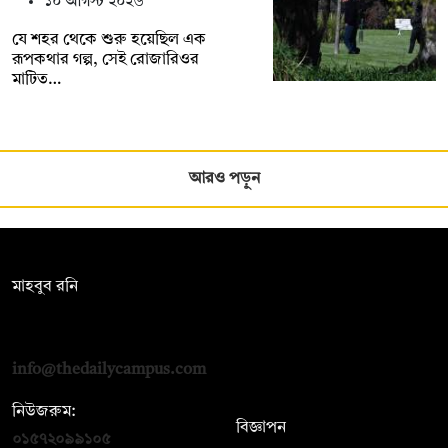
১০ আগস্ট ২০২৬
যে শহর থেকে শুরু হয়েছিল এক
রূপকথার গল্প, সেই রোজারিওর
মাটিত…
আরও পড়ুন
সম্পাদক:
মাহবুব রনি
দ্য ডেইলি ক্যাম্পাস, দ্বিতীয় তলা, হাসান হোল্ডিংস, ৫২/১ নিউ ইস্কাটন
রোড, ঢাকা ১০০০
info@thedailycampus.com
নিউজরুম:
বিজ্ঞাপন
০১৫৭২০৯৯১০৫
,