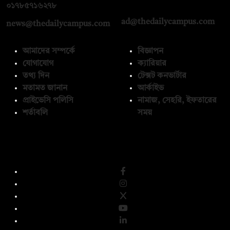
০১৭১২১৩৬৫৯৩
০১৭৮৫৭১৬২৭৮
ad@thedailycampus.com
news@thedailycampus.com
আমাদের সম্পর্কে
বিজ্ঞাপন
যোগাযোগ
ক্যারিয়ার
তথ্য দিন
টেক্সট কনভার্টার
মতামত জানান
আর্কাইভ
প্রাইভেসি পলিসি
নামাজ, সেহরি, ইফতারের
শর্তাবলি
সময়
অনুসরণ করুন