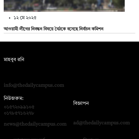
১২ মে ২০২৫
আওয়ামী লীগের নিবন্ধন বিষয়ে বৈঠকে বসেছে নির্বাচন কমিশন
সম্পাদক:
মাহবুব রনি
দ্য ডেইলি ক্যাম্পাস, দ্বিতীয় তলা, হাসান হোল্ডিংস, ৫২/১ নিউ ইস্কাটন
রোড, ঢাকা ১০০০
info@thedailycampus.com
নিউজরুম:
বিজ্ঞাপন
০১৫৭২০৯৯১০৫
,
০১৭১২১৩৬৫৯৩
০১৭৮৫৭১৬২৭৮
ad@thedailycampus.com
news@thedailycampus.com