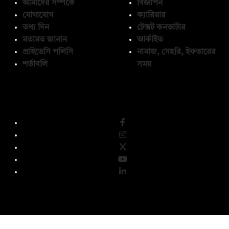
আমাদের সম্পর্কে
বিজ্ঞাপন
যোগাযোগ
ক্যারিয়ার
তথ্য দিন
টেক্সট কনভার্টার
মতামত জানান
আর্কাইভ
প্রাইভেসি পলিসি
নামাজ, সেহরি, ইফতারের
শর্তাবলি
সময়
অনুসরণ করুন
© কপিরাইট 2026, দ্য ডেইলি ক্যাম্পাস লিমিটেড