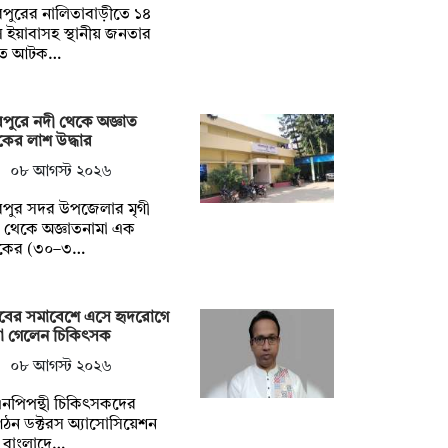
পুরের নালিতাবাড়ীতে ১৪
 ইয়াবাসহ স্থানীয় জনতার
তে আটক…
পুরে নদী থেকে অজ্ঞাত
কের লাশ উদ্ধার
০৮ আগস্ট ২০২৬
রপুর সদর উপজেলার মৃগী
 থেকে অজ্ঞাতনামা এক
বকের (৩০–৩…
াবের সমাবেশে এসে হৃদরোগে
রা গেলেন চিকিৎসক
০৮ আগস্ট ২০২৬
নপিপন্থী চিকিৎসকদের
ঠন ডক্টরস অ্যাসোসিয়েশন
 বাংলাদে…