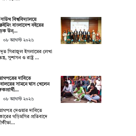
থ সাউথ বিশ্ববিদ্যালয়ে
্লেইমিং বাংলাদেশ বইয়ের
ড়ক উন্…
০৮ আগস্ট ২০২৬
্ট্রদূত সিরাজুল ইসলামের লেখা
্ত্র, সুশাসন ও রাষ্ট্র …
োগপত্রের দাবিতে
িবালয়ের সামনে ঘাস খেলেন
্ষকপ্রার্থী…
০৮ আগস্ট ২০২৬
োগপত্র দেওয়ার দাবিতে
ারের গড়িমসির প্রতিবাদে
তীকীভা…