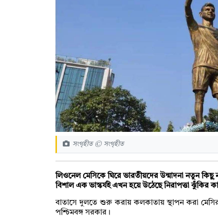
সংগৃহীত © সংগৃহীত
লিওনেল মেসিকে ঘিরে ভারতীয়দের উন্মাদনা নতুন কিছু 
বিশাল এক ভাস্কর্যই এখন হয়ে উঠেছে নিরাপত্তা ঝুঁকির 
বাতাসে দুলতে শুরু করায় কলকাতায় স্থাপন করা মেসির ৭০
পশ্চিমবঙ্গ সরকার।