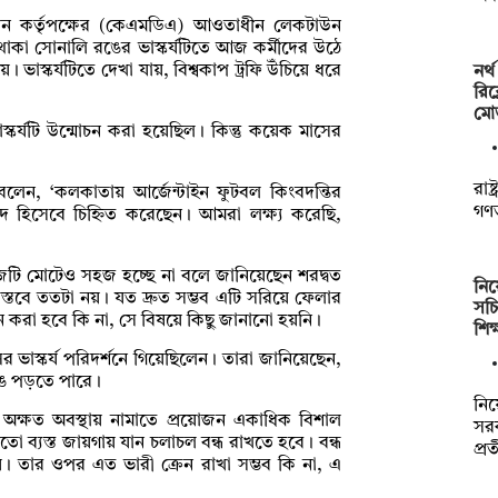
্নয়ন কর্তৃপক্ষের (কেএমডিএ) আওতাধীন লেকটাউন
াকা সোনালি রঙের ভাস্কর্যটিতে আজ কর্মীদের উঠে
। ভাস্কর্যটিতে দেখা যায়, বিশ্বকাপ ট্রফি উঁচিয়ে ধরে
নর্
রিক
মো
স্কর্যটি উন্মোচন করা হয়েছিল। কিন্তু কয়েক মাসের
রাষ
্থা বলেন, ‘কলকাতায় আর্জেন্টাইন ফুটবল কিংবদন্তির
গণতন
াপদ হিসেবে চিহ্নিত করেছেন। আমরা লক্ষ্য করেছি,
াজটি মোটেও সহজ হচ্ছে না বলে জানিয়েছেন শরদ্বত
নিয়
বাস্তবে ততটা নয়। যত দ্রুত সম্ভব এটি সরিয়ে ফেলার
সচ
াপন করা হবে কি না, সে বিষয়ে কিছু জানানো হয়নি।
শিক
র ভাস্কর্য পরিদর্শনে গিয়েছিলেন। তারা জানিয়েছেন,
ঙে পড়তে পারে।
নিয়
র্য অক্ষত অবস্থায় নামাতে প্রয়োজন একাধিক বিশাল
সরক
ব্যস্ত জায়গায় যান চলাচল বন্ধ রাখতে হবে। বন্ধ
প্র
ে। তার ওপর এত ভারী ক্রেন রাখা সম্ভব কি না, এ