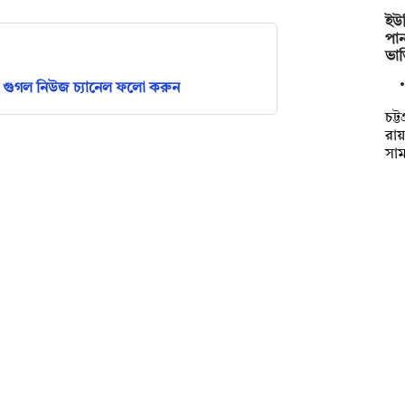
ইউপ
পান
ভা
গুগল নিউজ চ্যানেল ফলো করুন
চট্
রায
সা