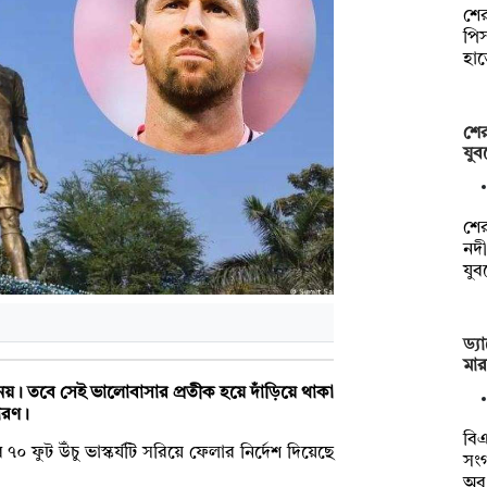
শের
পিস
হা
শের
যুব
শে
নদী
যু
ড্য
মা
নয়। তবে সেই ভালোবাসার প্রতীক হয়ে দাঁড়িয়ে থাকা
কারণ।
বিএ
 ফুট উঁচু ভাস্কর্যটি সরিয়ে ফেলার নির্দেশ দিয়েছে
সংগ
অব