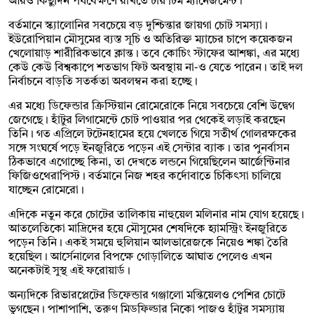
আরও কিছুদিন পর্যবেক্ষণে রাখতে চায় টিম ম্যানেজমেন্ট।
বর্তমানে স্ক্যালোনির সবচেয়ে বড় দুশ্চিন্তার জায়গা চোট সমস্যা।
ইউরোপিয়ান মৌসুমের ব্যস্ত সূচি ও অতিরিক্ত ম্যাচের চাপে কয়েকজন
খেলোয়াড় শারীরিকভাবে ক্লান্ত। তবে কোচিং স্টাফের আশঙ্কা, এর মধ্যে
কেউ কেউ বিশ্বকাপে শতভাগ ফিট অবস্থায় না-ও যেতে পারেন। তাই দল
নির্বাচনে বাড়তি সতর্কতা অবলম্বন করা হচ্ছে।
এর মধ্যে ডিফেন্ডার ক্রিস্টিয়ান রোমেরোকে নিয়ে সবচেয়ে বেশি উদ্বেগ
জেগেছে। হাঁটুর লিগামেন্টে চোট পাওয়ার পর থেকেই লড়াই করছেন
তিনি। গত এপ্রিলে টটেনহামের হয়ে খেলতে গিয়ে সতীর্থ গোলরক্ষকের
সঙ্গে সংঘর্ষে পড়ে ইনজুরিতে পড়েন এই সেন্টার ব্যাক। তার পুনর্বাসন
ঠিকভাবে এগোচ্ছে কিনা, তা দেখতে লন্ডনে গিয়েছিলেন আর্জেন্টিনার
ফিজিওথেরাপিস্ট। বর্তমানে নিজ শহর কর্দোবাতে চিকিৎসা চালিয়ে
যাচ্ছেন রোমেরো।
এদিকে নতুন করে চোটের তালিকায় নাহুয়েল মলিনার নাম যোগ হয়েছে।
আতলেতিকো মাদ্রিদের হয়ে মৌসুমের শেষদিকে হ্যামস্ট্রিং ইনজুরিতে
পড়েন তিনি। একই সময়ে হুলিয়ান আলভারেজকে নিয়েও শঙ্কা তৈরি
হয়েছিল। আর্সেনালের বিপক্ষে গোড়ালিতে আঘাত পেলেও এখন
অনেকটাই সুস্থ এই ফরোয়ার্ড।
অন্যদিকে রিভারপ্লেটের ডিফেন্ডার গঞ্জালো মন্তিয়েলও পেশির চোটে
ভুগছেন। পাশাপাশি, তরুণ মিডফিল্ডার নিকো পাজও হাঁটুর সমস্যায়