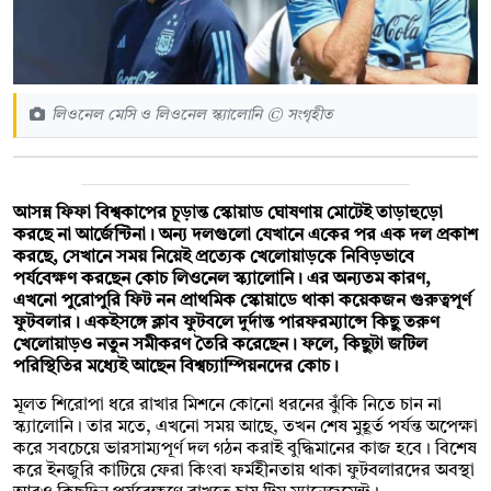
লিওনেল মেসি ও লিওনেল স্ক্যালোনি © সংগৃহীত
আসন্ন ফিফা বিশ্বকাপের চূড়ান্ত স্কোয়াড ঘোষণায় মোটেই তাড়াহুড়ো
করছে না আর্জেন্টিনা। অন্য দলগুলো যেখানে একের পর এক দল প্রকাশ
করছে, সেখানে সময় নিয়েই প্রত্যেক খেলোয়াড়কে নিবিড়ভাবে
পর্যবেক্ষণ করছেন কোচ লিওনেল স্ক্যালোনি। এর অন্যতম কারণ,
এখনো পুরোপুরি ফিট নন প্রাথমিক স্কোয়াডে থাকা কয়েকজন গুরুত্বপূর্ণ
ফুটবলার। একইসঙ্গে ক্লাব ফুটবলে দুর্দান্ত পারফরম্যান্সে কিছু তরুণ
খেলোয়াড়ও নতুন সমীকরণ তৈরি করেছেন। ফলে, কিছুটা জটিল
পরিস্থিতির মধ্যেই আছেন বিশ্বচ্যাম্পিয়নদের কোচ।
মূলত শিরোপা ধরে রাখার মিশনে কোনো ধরনের ঝুঁকি নিতে চান না
স্ক্যালোনি। তার মতে, এখনো সময় আছে, তখন শেষ মুহূর্ত পর্যন্ত অপেক্ষা
করে সবচেয়ে ভারসাম্যপূর্ণ দল গঠন করাই বুদ্ধিমানের কাজ হবে। বিশেষ
করে ইনজুরি কাটিয়ে ফেরা কিংবা ফর্মহীনতায় থাকা ফুটবলারদের অবস্থা