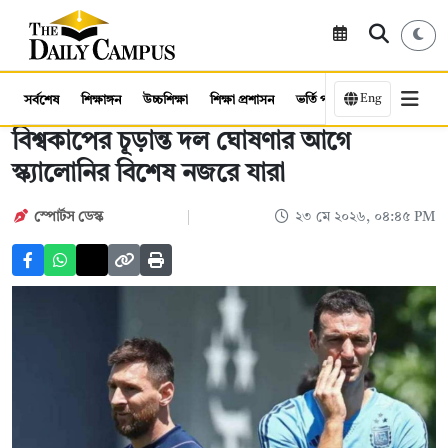
Eng
সর্বশেষ
শিক্ষাঙ্গন
উচ্চশিক্ষা
শিক্ষা প্রশাসন
ভর্তি পরীক্ষা
কর্মসংস্থান
বিশ্বকাপের চূড়ান্ত দল ঘোষণার আগে
স্ক্যালোনির বিশেষ নজরে যারা
স্পোর্টস ডেস্ক
২৩ মে ২০২৬, ০৪:৪৫ PM