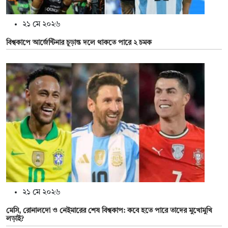
২১ মে ২০২৬
বিশ্বকাপে আর্জেন্টিনার চূড়ান্ত দলে থাকতে পারে ২ চমক
২১ মে ২০২৬
মেসি, রোনালদো ও নেইমারের শেষ বিশ্বকাপ: কবে হতে পারে তাদের মুখোমুখি
লড়াই?