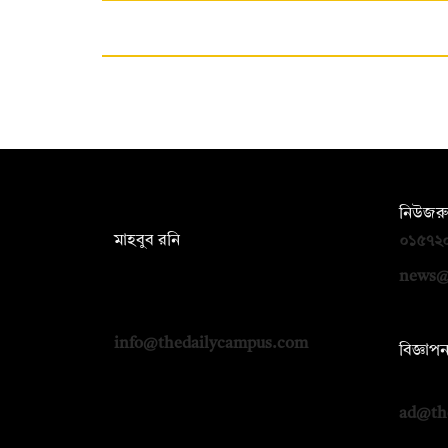
সম্পাদক:
নিউজরু
মাহবুব রনি
০১৫৭২
দ্য ডেইলি ক্যাম্পাস, দ্বিতীয় তলা, হাসান
news@
হোল্ডিংস, ৫২/১ নিউ ইস্কাটন রোড, ঢাকা
১০০০
info@thedailycampus.com
বিজ্ঞাপ
০১৭১২
ad@th