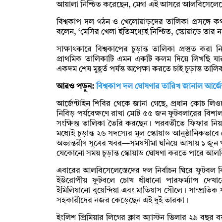
আয়ালা নিশ্চিত করেছেন, মেগা এই আসরে আলবিসেলেস্তে
বিশ্বকাপ দল গঠন ও খেলোয়াড়দের তালিকা প্রসঙ্গে কথা
বলেন, ‘মেসির খেলা ইতিমধ্যেই নিশ্চিত, স্কোয়াডে তার 
সাক্ষাৎকারে বিশ্বকাপের চূড়ান্ত তালিকা প্রস্তুত 
প্রাথমিক তালিকাটি এমন একটি কলম দিয়ে লিখছি য
একদম শেষ মুহূর্ত পর্যন্ত অপেক্ষা করতে চাই চূড়ান্ত তা
আরও পড়ুন:
বিশ্বকাপ দল ঘোষণার তারিখ জানাল আর্জেন
আর্জেন্টাইন শিবির থেকে জানা গেছে, প্রধান কোচ লিও
নিবিড় পর্যবেক্ষণে রাখা মোট ৫৫ জন ফুটবলারের বিশা
সংক্ষিপ্ত তালিকা তৈরি করছেন। পরবর্তীতে ফিফার ন
মধ্যেই চূড়ান্ত ২৬ সদস্যের মূল স্কোয়াড আনুষ্ঠানিকভা
অভ্যন্তরীণ সূত্রের খবর—সময়সীমা ঘনিয়ে আসায় ১ জুন পর
যেকোনো সময় চূড়ান্ত স্কোয়াড ঘোষণা করতে পারে আলব
এবারের আলবিসেলেস্তেদের দল নির্বাচন ঘিরে ফুটবল ব
ইউরোপীয় ফুটবলে চোখ ধাঁধানো পারফর্ম্যান্স দেখ
ইমিলিয়ানো বুয়েন্দিয়া এবং মাতিয়াস সৌলে। সাম্প্রতিক ফ
সহকারীদের নজর কেড়েছেন এই দুই তারকা।
ইংলিশ প্রিমিয়ার লিগের ক্লাব অ্যাস্টন ভিলার ২৯ বছর ব