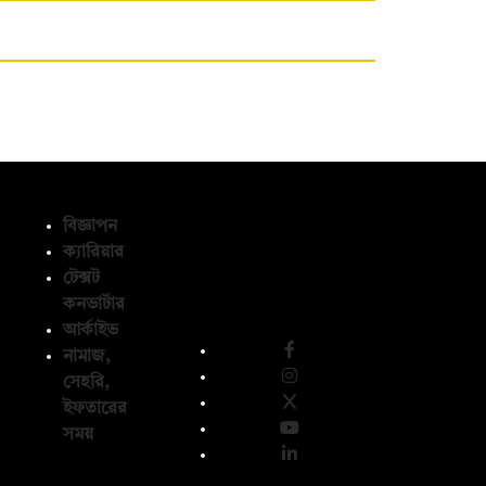
বিজ্ঞাপন
ক্যারিয়ার
টেক্সট
অনুসরণ করুন
কনভার্টার
আর্কাইভ
নামাজ,
সেহরি,
ইফতারের
সময়