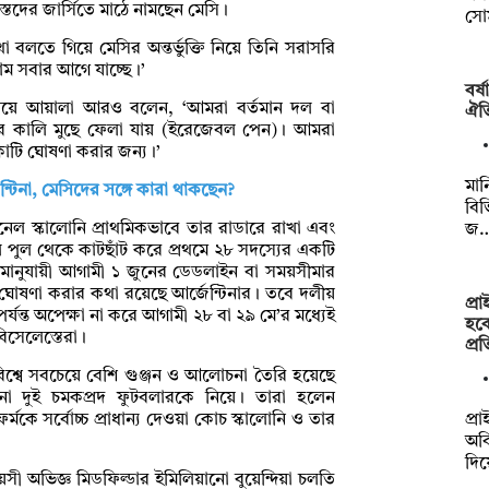
দের জার্সিতে মাঠে নামছেন মেসি।
সো
 বলতে গিয়ে মেসির অন্তর্ভুক্তি নিয়ে তিনি সরাসরি
নাম সবার আগে যাচ্ছে।’
বর্
করা নিয়ে আয়ালা আরও বলেন, ‘আমরা বর্তমান দল বা
ঐতি
ার কালি মুছে ফেলা যায় (ইরেজেবল পেন)। আমরা
লিকাটি ঘোষণা করার জন্য।’
মান
্টিনা, মেসিদের সঙ্গে কারা থাকছেন?
বিভ
নেল স্কালোনি প্রাথমিকভাবে তার রাডারে রাখা এবং
জ
ল পুল থেকে কাটছাঁট করে প্রথমে ২৮ সদস্যের একটি
িয়মানুযায়ী আগামী ১ জুনের ডেডলাইন বা সময়সীমার
বে ঘোষণা করার কথা রয়েছে আর্জেন্টিনার। তবে দলীয়
প্র
্যন্ত অপেক্ষা না করে আগামী ২৮ বা ২৯ মে’র মধ্যেই
হবে
িসেলেস্তেরা।
প্র
িশ্বে সবচেয়ে বেশি গুঞ্জন ও আলোচনা তৈরি হয়েছে
ানো দুই চমকপ্রদ ফুটবলারকে নিয়ে। তারা হলেন
প্র
র্মকে সর্বোচ্চ প্রাধান্য দেওয়া কোচ স্কালোনি ও তার
অবি
দি
য়সী অভিজ্ঞ মিডফিল্ডার ইমিলিয়ানো বুয়েন্দিয়া চলতি