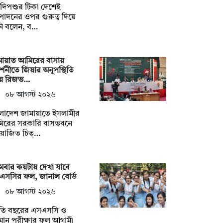
দিপশুর টিকা দেশেই
াদনের ওপর গুরুত্ব দিয়ে
নি বলেন, ব…
মায়াত আমিরের বাসায়
দর্শনীতে জিয়ার অনুপস্থিতি
য়ে রিজভ…
০৮ আগস্ট ২০২৬
লাদেশ জামায়াতে ইসলামীর
িরের সরকারি বাসভবনে
োজিত চিত্…
মবার কয়টায় দেখা যাবে
এসসির ফল, জানাল বোর্ড
০৮ আগস্ট ২০২৬
তি বছরের এসএসসি ও
মান পরীক্ষার ফল আগামী