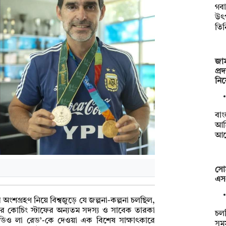
গবা
উৎপ
তি
জা
প্র
নি
বাং
আম
আয়
সো
এস
ংশগ্রহণ নিয়ে বিশ্বজুড়ে যে জল্পনা-কল্পনা চলছিল,
ের কোচিং স্টাফের অন্যতম সদস্য ও সাবেক তারকা
চল
‘রেডিও লা রেড’-কে দেওয়া এক বিশেষ সাক্ষাৎকারে
সম