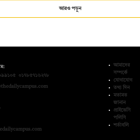
আরও পড়ুন
আমাদের
ম:
সম্পর্কে
০৯৯১০৫
,
০১৭৮৫৭১৬২৭৮
যোগাযোগ
thedailycampus.com
তথ্য দিন
মতামত
জানান
ন
প্রাইভেসি
পলিসি
১৩৬৫৯৩
শর্তাবলি
edailycampus.com