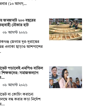
মবার (১০ আগস্…
ষায় জমজমাট ২০০ বছরের
হ্যবাহী নৌকার হাট
০৮ আগস্ট ২০২৬
িকগঞ্জ জেলার দূর-দূরান্তের
িন্ন এলাকা ছাড়াও আশপাশের
…
াইভেট পড়ালেই এমপিও বাতিল
 শিক্ষকদের: সমাজকল্যাণ
তি…
০৮ আগস্ট ২০২৬
াইভেট বা কোচিং করানো
লম্বে বন্ধ করার কড়া নির্দেশ
য়ে…