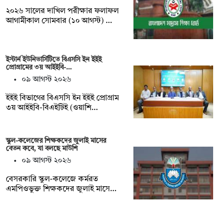
২০২৬ সালের দাখিল পরীক্ষার ফলাফল
আগামীকাল সোমবার (১০ আগস্ট) …
ইস্টার্ন ইউনিভার্সিটিতে বিএসসি ইন ইইই
প্রোগ্রামের ৩য় আইইবি-…
০৯ আগস্ট ২০২৬
ইইই বিভাগের বিএসসি ইন ইইই প্রোগ্রাম
৩য় আইইবি-বিএইটিই (ওয়াশি…
স্কুল-কলেজের শিক্ষকদের জুলাই মাসের
বেতন কবে, যা বলছে মাউশি
০৯ আগস্ট ২০২৬
বেসরকারি স্কুল-কলেজে কর্মরত
এমপিওভুক্ত শিক্ষকদের জুলাই মাসে…