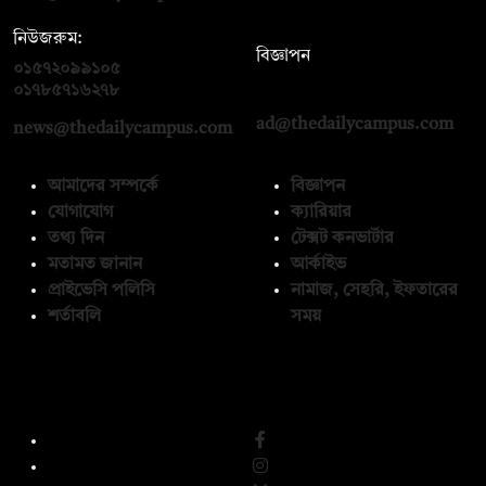
নিউজরুম:
বিজ্ঞাপন
০১৫৭২০৯৯১০৫
,
০১৭১২১৩৬৫৯৩
০১৭৮৫৭১৬২৭৮
ad@thedailycampus.com
news@thedailycampus.com
আমাদের সম্পর্কে
বিজ্ঞাপন
যোগাযোগ
ক্যারিয়ার
তথ্য দিন
টেক্সট কনভার্টার
মতামত জানান
আর্কাইভ
প্রাইভেসি পলিসি
নামাজ, সেহরি, ইফতারের
শর্তাবলি
সময়
অনুসরণ করুন