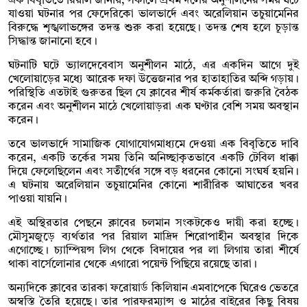
এক বিবৃতিতে রিয়াল জানায়, সকালে প্রথম দলের অনুশীলনের সময় ঘটে
যাওয়া ঘটনার পর ফেদেরিকো ভালভার্দে এবং অরেলিয়ান তচুয়ামেনির
বিরুদ্ধে শৃঙ্খলাভঙ্গের তদন্ত শুরু করা হয়েছে। তদন্ত শেষ হলে চূড়ান্ত
সিদ্ধান্ত জানানো হবে।
ঘটনাটি ঘটে ভ্যালদেবেবাস অনুশীলন মাঠে, এর একদিন আগে দুই
খেলোয়াড়ের মধ্যে আরেক দফা উত্তেজনার পর হাতাহাতির অব্দি গড়ায়।
পরিস্থিতি এতটাই গুরুতর ছিল যে ক্লাবের শীর্ষ কর্মকর্তারা জরুরি বৈঠক
করেন এবং অনুশীলন মাঠে খেলোয়াড়রা এক ঘণ্টার বেশি সময় অবস্থান
করেন।
তবে ভালভার্দে সামাজিক যোগাযোগমাধ্যমে দেওয়া এক বিবৃতিতে দাবি
করেন, একটি তর্কের সময় তিনি অনিচ্ছাকৃতভাবে একটি টেবিল ধাক্কা
দিয়ে ফেলেছিলেন এবং সতীর্থের সঙ্গে বড় ধরনের কোনো সংঘর্ষ হয়নি।
এ ঘটনায় অরেলিয়ান তচুয়ামেনির কোনো শারীরিক আঘাতের খবর
পাওয়া যায়নি।
এই অস্থিরতার পেছনে ক্লাবের চলমান সংকটকেও দায়ী করা হচ্ছে।
মৌসুমজুড়ে ব্যর্থতার পর রিয়াল মাদ্রিদ শিরোপাহীন অবস্থার দিকে
এগোচ্ছে। চ্যাম্পিয়ন্স লিগ থেকে বিদায়ের পর লা লিগায় তারা শীর্ষে
থাকা বার্সেলোনার থেকে এগারো পয়েন্ট পিছিয়ে রয়েছে তারা।
অন্যদিকে ক্লাবের তারকা ফরোয়ার্ড কিলিয়ান এমবাপেকে ঘিরেও ভেতরে
অস্বস্তি তৈরি হয়েছে। তার পারফরম্যান্স ও মাঠের বাইরের কিছু বিষয়