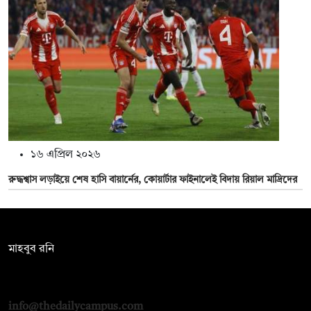
১৬ এপ্রিল ২০২৬
রুদ্ধশ্বাস লড়াইয়ে শেষ হাসি বায়ার্নের, কোয়ার্টার ফাইনালেই বিদায় রিয়াল মাদ্রিদের
সম্পাদক:
মাহবুব রনি
দ্য ডেইলি ক্যাম্পাস, দ্বিতীয় তলা, হাসান হোল্ডিংস, ৫২/১ নিউ ইস্কাটন
রোড, ঢাকা ১০০০
info@thedailycampus.com