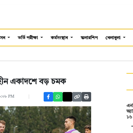
শাসন
ভর্তি পরীক্ষা
কর্মসংস্থান
স্কলারশিপ
খেলাধুলা
িহীন একাদশে বড় চমক
০৮:০৮ PM
এনস
অ্য
১৬