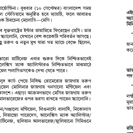
্জেন্টিনা। বুধবার (১০ সেপ্টেম্বর) বাংলাদেশ সময়
এই
ল স্টেডিয়ামে অনুষ্ঠিত হবে ম্যাচটি, ফলে আবারও
অ্য
থিত এক চিরচেনা মেলোডি—মেসি।
মিন
 যুক্তরাষ্ট্রের ইন্টার মায়ামিতে ফিরেছেন মেসি। তার
স্ক্যালোনি, যেখানে বেশ কয়েকটি পরিবর্তন আসছে।
 তরুণ ও নতুন মুখ যারা গত ম্যাচে বেঞ্চে ছিলেন,
জনব
করে
তারো মার্টিনেজ এবার শুরুর দিকে নিশ্চিতভাবেই
্সিস ম্যাক অ্যালিস্টারও নিশ্চিতভাবে মাঝমাঠে
ভাত
িয়েল পলাসিওসকেও দেখা যেতে পারে।
পদ 
হলুদ কার্ড পেয়ে নিষিদ্ধ রোমেরোর জায়গায় তরুণ
ে নাহুয়েল মোলিনার জায়গায় গনসালো মন্টিয়েল এবং
একাদশে। এছাড়া আক্রমণভাগে মেসির জায়গায় তরুণ
লক্
 আলভারেজের ওপর ভরসা রাখতে পারেন স্ক্যালোনি।
মুয়
ভা
/গঞ্জালো মন্টিয়েল, লিওনার্দো বালার্দি, নিকোলাস
িয়ান্দ্রো পারেদেস, আলেক্সিস ম্যাক অ্যালিস্টার/
র্টিনেজ, হুলিয়ান আলভারেজ/জুলিয়ানো সিমিওনে
রবি