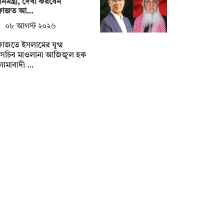
ধানমন্ত্রী, দেখা করবেন
ফাজত আ…
০৮ আগস্ট ২০২৬
াজতে ইসলামের যুগ্ম
াসচিব মাওলানা আজিজুল হক
লামাবাদী …