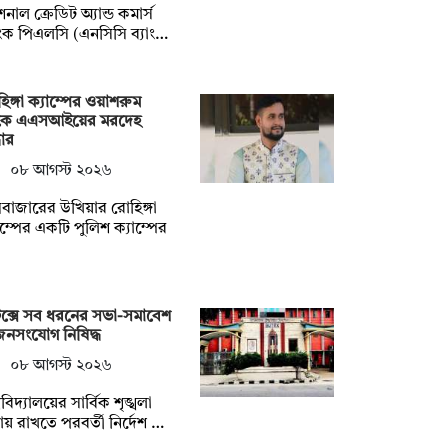
াশনাল ক্রেডিট অ্যান্ড কমার্স
াংক পিএলসি (এনসিসি ব্যাং…
িঙ্গা ক্যাম্পের ওয়াশরুম
কে এএসআইয়ের মরদেহ
ধার
০৮ আগস্ট ২০২৬
সবাজারের উখিয়ার রোহিঙ্গা
াম্পের একটি পুলিশ ক্যাম্পের
েক্সে সব ধরনের সভা-সমাবেশ
নসংযোগ নিষিদ্ধ
০৮ আগস্ট ২০২৬
্ববিদ্যালয়ের সার্বিক শৃঙ্খলা
য় রাখতে পরবর্তী নির্দেশ …