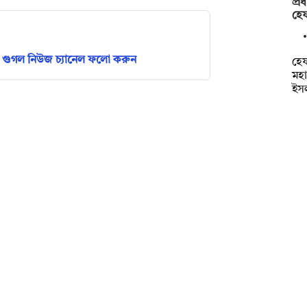
প্র
হে
গুগল নিউজ চ্যানেল ফলো করুন
হেফ
মহ
ইস