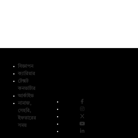
বিজ্ঞাপন
ক্যারিয়ার
টেক্সট
অনুসরণ করুন
কনভার্টার
আর্কাইভ
নামাজ,
সেহরি,
ইফতারের
সময়