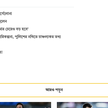
র্সেলোনা
িলেন
ার চেয়েও বড় হবে’
রিকল্পনা, পুলিশের নথিতে চাঞ্চল্যকর তথ্য
র!
আরও পড়ুন