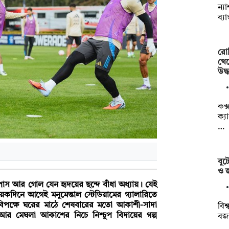
ন্য
ব্য
রোহ
থে
উদ্
কক্
ক্য
…
বুট
ও জ
 পাস আর গোল যেন হৃদয়ের ছন্দে বাঁধা অধ্যায়। যেই
েকদিনে আগেই মনুমেন্তাল স্টেডিয়ামের গ্যালারিতে
বিপক্ষে ঘরের মাঠে শেষবারের মতো আকাশী-সাদা
বিশ
র মেঘলা আকাশের নিচে নিশ্চুপ বিদায়ের গল্প
বজা