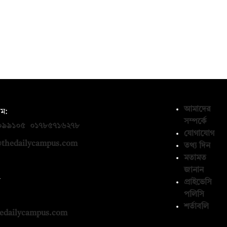
আমাদের
ম:
সম্পর্কে
০৯৯১০৫
,
০১৭৮৫৭১৬২৭৮
যোগাযোগ
thedailycampus.com
তথ্য দিন
মতামত
জানান
ন
প্রাইভেসি
পলিসি
১৩৬৫৯৩
শর্তাবলি
edailycampus.com