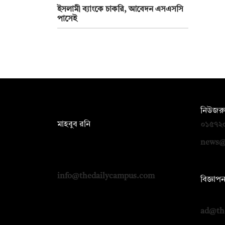
ইসলামী ব্যাংকে চাকরি, আবেদন এসএসসি
পাসেই
সম্পাদক:
নিউজরু
মাহবুব রনি
০১৫৭২
দ্য ডেইলি ক্যাম্পাস, দ্বিতীয় তলা, হাসান
news@
হোল্ডিংস, ৫২/১ নিউ ইস্কাটন রোড, ঢাকা
১০০০
info@thedailycampus.com
বিজ্ঞাপ
০১৭১২
ad@th