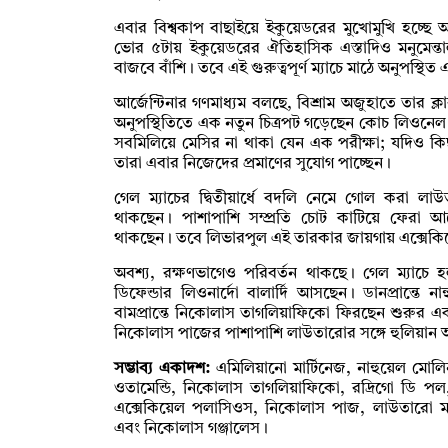
এবার বিশ্বকাপ বাছাইয়ে ইকুয়েডরের মুখোমুখি হচ্ছে আর
ভোর ৫টায় ইকুয়েডরের ঐতিহাসিক এস্তাদিও মনুমেন্তা
বাজবে বাঁশি। তবে এই গুরুত্বপূর্ণ ম্যাচে মাঠে অনুপস্
আর্জেন্টিনার গণমাধ্যম বলছে, বিশ্রাম অজুহাতে তার ক্লাব
অনুপস্থিতিতে এক নতুন চিত্রপট গড়েছেন কোচ লিওনেল 
সবমিলিয়ে মেসির না থাকা যেন এক পরীক্ষা; যদিও কিছু
তারা এবার নিজেদের প্রমাণের সুযোগ পাচ্ছেন।
গেল ম্যাচের দ্বিতীয়ার্ধে বদলি নেমে গোল করা লাউ
থাকছেন। পাশাপাশি সম্প্রতি চোট কাটিয়ে ফেরা আলেক
থাকছেন। তবে লিভারপুল এই তারকার জায়গায় এক্সেক
অবশ্য, রক্ষণভাগেও পরিবর্তন থাকছে। গেল ম্যাচে 
ডিফেন্ডার লিওনার্দো বালার্দি আসছেন। ডানপ্রান্ত
বামপ্রান্তে নিকোলাস তাগলিয়াফিকো ফিরছেন শুরুর 
নিকোলাস পাজের পাশাপাশি লাউতারোর সঙ্গে হুলিয়ান
সম্ভাব্য একাদশ:
এমিলিয়ানো মার্টিনেজ, নাহুয়েল মোলিনা
ওতামেন্ডি, নিকোলাস তাগলিয়াফিকো, রদ্রিগো ডি পল, ল
এক্সেকিয়েল পলাসিওস, নিকোলাস পাজ, লাউতারো মা
এবং নিকোলাস গঞ্জালেস।