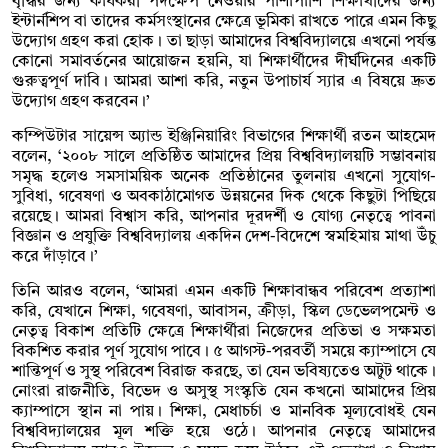
বৃদ্ধির জন্য কার্যকরী পদক্ষেপ নেওয়ার পাশাপাশি শিক্ষার্থীদের জন্য
ইন্টার্নশিপ বা তাদের কর্মসংস্থানের ক্ষেত্রে ভূমিকা রাখতে পারে এমন কিছু
উদ্যোগ গ্রহণ করা হোক। তা ছাড়া আমাদের বিশ্ববিদ্যালয়ে এখনো পর্যন্ত
কোনো সমাবর্তনের আয়োজন হয়নি, যা শিক্ষার্থীদের দীর্ঘদিনের একটি
গুরুত্বপূর্ণ দাবি। আমরা আশা করি, নতুন উপাচার্য স্যার এ বিষয়ে দ্রুত
উদ্যোগ গ্রহণ করবেন।’
কম্পিউটার সায়েন্স অ্যান্ড ইঞ্জিনিয়ারিং বিভাগের শিক্ষার্থী রতন আহমেদ
বলেন, ‘২০০৮ সালে প্রতিষ্ঠিত আমাদের প্রিয় বিশ্ববিদ্যালয়টি সম্ভাবনায়
সমৃদ্ধ হলেও সমসাময়িক অনেক প্রতিষ্ঠানের তুলনায় এখনো সুযোগ-
সুবিধা, গবেষণা ও অবকাঠামোগত উন্নয়নের দিক থেকে কিছুটা পিছিয়ে
রয়েছে। আমরা বিশ্বাস করি, আপনার দূরদর্শী ও যোগ্য নেতৃত্বে পাবনা
বিজ্ঞান ও প্রযুক্তি বিশ্ববিদ্যালয় একদিন দেশ-বিদেশে স্বমহিমায় মাথা উঁচু
করে দাঁড়াবে।’
তিনি আরও বলেন, ‘আমরা এমন একটি শিক্ষাবান্ধব পরিবেশ প্রত্যাশা
করি, যেখানে শিক্ষা, গবেষণা, আবাসন, ক্রীড়া, স্কিল ডেভেলপমেন্ট ও
নেতৃত্ব বিকাশ প্রতিটি ক্ষেত্রে শিক্ষার্থীরা নিজেদের প্রতিভা ও সক্ষমতা
বিকশিত করার পূর্ণ সুযোগ পাবে। ৫ আগস্ট-পরবর্তী সময়ে ক্যাম্পাসে যে
শান্তিপূর্ণ ও সুস্থ পরিবেশ বিরাজ করছে, তা যেন ভবিষ্যতেও অটুট থাকে।
নোংরা রাজনীতি, বিভেদ ও অসুস্থ সংস্কৃতি যেন কখনো আমাদের প্রিয়
ক্যাম্পাসে স্থান না পায়। শিক্ষা, মেধাচর্চা ও মানবিক মূল্যবোধই যেন
বিশ্ববিদ্যালয়ের মূল শক্তি হয়ে ওঠে। আপনার নেতৃত্বে আমাদের