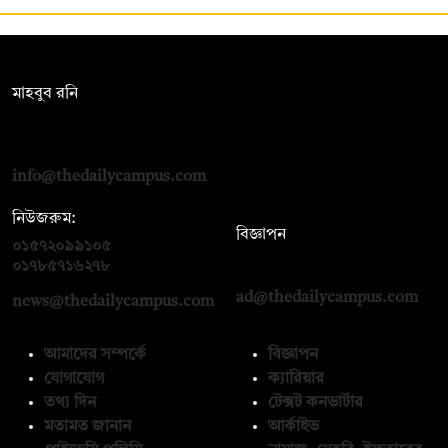
সম্পাদক:
মাহবুব রনি
দ্য ডেইলি ক্যাম্পাস, দ্বিতীয় তলা, হাসান হোল্ডিংস, ৫২/১ নিউ ইস্কাটন
রোড, ঢাকা ১০০০
info@thedailycampus.com
নিউজরুম:
বিজ্ঞাপন
০১৫৭২০৯৯১০৫
,
০১৭১২১৩৬৫৯৩
০১৭৮৫৭১৬২৭৮
ad@thedailycampus.com
news@thedailycampus.com
আমাদের সম্পর্কে
বিজ্ঞাপন
যোগাযোগ
ক্যারিয়ার
তথ্য দিন
টেক্সট কনভার্টার
মতামত জানান
আর্কাইভ