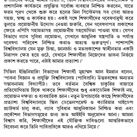
উপাচার্যের কাছে আমার প্রত্যাশা, তিনি বিশ্ববিদ্যালয়ের একাডেমিক ও
প্রশাসনিক কার্যক্রমে প্রযুক্তির সর্বোচ্চ ব্যবহার নিশ্চিত করবেন, যাতে
ফরম পূরণ থেকে শুরু করে হলের মিল সিস্টেমসহ সব সেবা আরও
সহজ, স্বচ্ছ ও কার্যকর হয়। একই সঙ্গে শিক্ষার্থীদের গবেষণামুখী করে
তুলতে প্রয়োজনীয় উদ্যোগ নেওয়া জরুরি, যেন গবেষণাপত্র প্রকাশের
ক্ষেত্রে এপিসি সহায়তাসহ প্রয়োজনীয় সহযোগিতা পাওয়া যায়। যেসব
বিভাগে ল্যাব সুবিধা প্রয়োজন, সেখানে আধুনিক যন্ত্রপাতি ও পর্যাপ্ত
গবেষণা পরিবেশ নিশ্চিত করাও অত্যন্ত গুরুত্বপূর্ণ। পাশাপাশি
বিশ্ববিদ্যালয় যেন মুক্ত চিন্তা, জ্ঞানচর্চা ও মতপ্রকাশের স্বাধীনতার একটি
নিরাপদ ক্ষেত্র হয়ে ওঠে, যেখানে শিক্ষার্থীরা নিজেদের ভাবনা নির্ভয়ে
প্রকাশ করতে পারে, এটাই আমার প্রত্যাশা।’
সিভিল ইঞ্জিনিয়ারিং বিভাগের শিক্ষার্থী মুহাম্মদ আল ইমরান বলেন,
‘পাবনা বিজ্ঞান ও প্রযুক্তি বিশ্ববিদ্যালয় (পাবিপ্রবি) উত্তরবঙ্গের অন্যতম
সম্ভাবনাময় বিদ্যাপীঠ। তবে বর্তমান বৈশ্বিক চাকুরির বাজারে
প্রতিযোগিতায় টিকে থাকতে শিক্ষার্থীদের শুধু একাডেমিক শিক্ষাই নয়,
প্রয়োজন দক্ষতা ও ব্যবহারিক জ্ঞান। নতুন উপাচার্যের কাছে শিক্ষার্থীদের
প্রত্যাশা বিশ্ববিদ্যালয়ে স্কিল ডেভেলপমেন্ট ও ক্যারিয়ার গাইডেন্স
প্ল্যাটফর্ম চালু করা, ল্যাব সুবিধার আধুনিকায়ন নিশ্চিত করা এবং
প্রকৌশল বিভাগসমূহের জন্য দ্রুত আইইবি অনুমোদন আনা। আমরা
বিশ্বাস করি, শিক্ষার্থীদের এই যৌক্তিক দাবিগুলো আন্তরিকভাবে
বিবেচনা করে তিনি পাবিপ্রবিকে আরও এগিয়ে নিয়ে।’