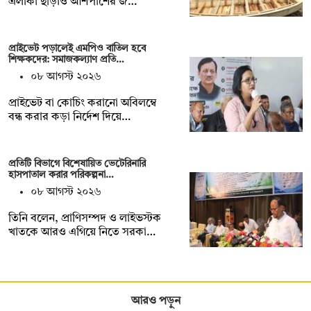
এলাকা ছাড়াও আশপাশের জ…
প্রাইভেট পড়ালেই এমপিও বাতিল হবে
শিক্ষকদের: সমাজকল্যাণ প্রতি…
০৮ আগস্ট ২০২৬
প্রাইভেট বা কোচিং করানো অবিলম্বে
বন্ধ করার কড়া নির্দেশ দিয়ে…
প্রতিটি বিভাগে বিশেষায়িত ভেটেরিনারি
হাসপাতাল করার পরিকল্পনা…
০৮ আগস্ট ২০২৬
তিনি বলেন, প্রাণিসম্পদ ও লাইভস্টক
খাতকে আরও এগিয়ে নিতে সরকা…
আরও পড়ুন