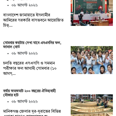
০৮ আগস্ট ২০২৬
বাংলাদেশ জামায়াতে ইসলামীর
আমিরের সরকারি বাসভবনে আয়োজিত
চিত্…
সোমবার কয়টায় দেখা যাবে এসএসসির ফল,
জানাল বোর্ড
০৮ আগস্ট ২০২৬
চলতি বছরের এসএসসি ও সমমান
পরীক্ষার ফল আগামী সোমবার (১০
আগস্…
বর্ষায় জমজমাট ২০০ বছরের ঐতিহ্যবাহী
নৌকার হাট
০৮ আগস্ট ২০২৬
মানিকগঞ্জ জেলার দূর-দূরান্তের বিভিন্ন