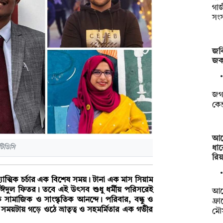
গা
সং
জবি
জক
জগন
কেন
আর্
টিডিসি
ধার
রি
যাত্মিক চর্চার এক বিশেষ সময়। টানা এক মাস সিয়াম
ঈদুল ফিতর। তবে এই উৎসব শুধু ধর্মীয় পরিসরেই
আর্
সামাজিক ও সাংস্কৃতিক আনন্দে। পরিবার, বন্ধু ও
ফ্র
 সময়টায় গড়ে ওঠে ভ্রাতৃত্ব ও সহমর্মিতার এক গভীর
মৌ