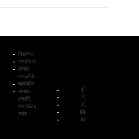
বিজ্ঞাপন
ক্যারিয়ার
টেক্সট
অনুসরণ করুন
কনভার্টার
আর্কাইভ
নামাজ,
সেহরি,
ইফতারের
সময়