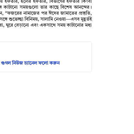
্রীয় ইফতার, হলের ইফতার, বিভাগের ইফতার কিংবা
ঙ্গে কাটানো সময়গুলো তার কাছে বিশেষ আনন্দের।
, “ফজরের নামাজের পর ঈদের জামাতের প্রস্তুতি,
্গে শুভেচ্ছা বিনিময়, সালামি নেওয়া—এসব মুহূর্তই
া করা, ঘুরে বেড়ানো এবং একসাথে সময় কাটানোর মধ্য
গুগল নিউজ চ্যানেল ফলো করুন