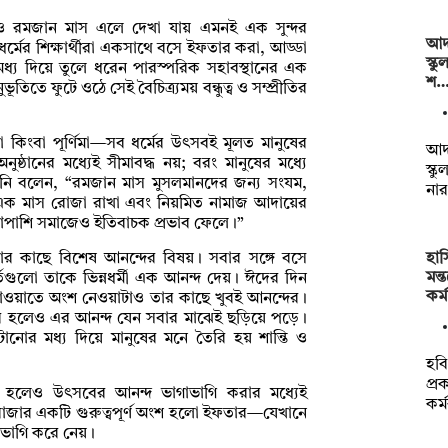
ম্পাসেও রমজান মাস এলে দেখা যায় এমনই এক সুন্দর
আদম
িন্ন ধর্মের শিক্ষার্থীরা একসাথে বসে ইফতার করা, আড্ডা
স্ক
ধ্য দিয়ে তুলে ধরেন পারস্পরিক সহাবস্থানের এক
শ
ূতিতে ফুটে ওঠে সেই বৈচিত্র্যময় বন্ধুত্ব ও সম্প্রীতির
পূজা কিংবা পূর্ণিমা—সব ধর্মের উৎসবই মূলত মানুষের
আদম
ঠানের মধ্যেই সীমাবদ্ধ নয়; বরং মানুষের মধ্যে
স্ক
 তিনি বলেন, “রমজান মাস মুসলমানদের জন্য সংযম,
না
 টানা এক মাস রোজা রাখা এবং নিয়মিত নামাজ আদায়ের
 পাশাপাশি সমাজেও ইতিবাচক প্রভাব ফেলে।”
হাস
তার কাছে বিশেষ আনন্দের বিষয়। সবার সঙ্গে বসে
মন্
তগুলো তাকে ভিন্নধর্মী এক আনন্দ দেয়। ঈদের দিন
কর্
দাওয়াতে অংশ নেওয়াটাও তার কাছে খুবই আনন্দের।
সব হলেও এর আনন্দ যেন সবার মাঝেই ছড়িয়ে পড়ে।
নোর মধ্য দিয়ে মানুষের মনে তৈরি হয় শান্তি ও
হবি
প্র
ম ভিন্ন হলেও উৎসবের আনন্দ ভাগাভাগি করার মধ্যেই
কর্
 রোজার একটি গুরুত্বপূর্ণ অংশ হলো ইফতার—যেখানে
াভাগি করে নেয়।