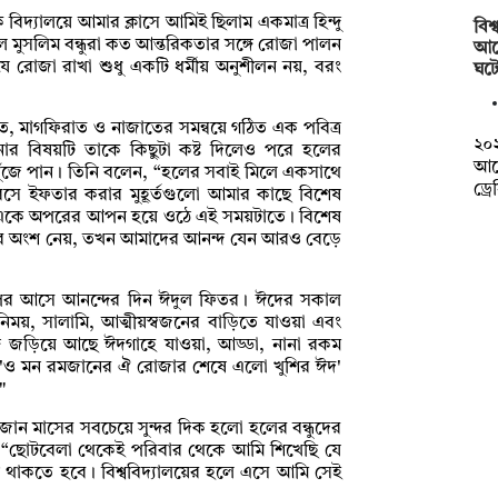
বিদ্যালয়ে আমার ক্লাসে আমিই ছিলাম একমাত্র হিন্দু
বিশ
 মুসলিম বন্ধুরা কত আন্তরিকতার সঙ্গে রোজা পালন
আর্
 রোজা রাখা শুধু একটি ধর্মীয় অনুশীলন নয়, বরং
ঘট
মত, মাগফিরাত ও নাজাতের সমন্বয়ে গঠিত এক পবিত্র
২০২
োর বিষয়টি তাকে কিছুটা কষ্ট দিলেও পরে হলের
আগে
খুঁজে পান। তিনি বলেন, “হলের সবাই মিলে একসাথে
ড্র
সে ইফতার করার মুহূর্তগুলো আমার কাছে বিশেষ
ন একে অপরের আপন হয়ে ওঠে এই সময়টাতে। বিশেষ
তারে অংশ নেয়, তখন আমাদের আনন্দ যেন আরও বেড়ে
 পর আসে আনন্দের দিন ঈদুল ফিতর। ঈদের সকাল
নিময়, সালামি, আত্মীয়স্বজনের বাড়িতে যাওয়া এবং
্গে জড়িয়ে আছে ঈদগাহে যাওয়া, আড্ডা, নানা রকম
 'ও মন রমজানের ঐ রোজার শেষে এলো খুশির ঈদ'
"
 রমজান মাসের সবচেয়ে সুন্দর দিক হলো হলের বন্ধুদের
ন, “ছোটবেলা থেকেই পরিবার থেকে আমি শিখেছি যে
ে থাকতে হবে। বিশ্ববিদ্যালয়ের হলে এসে আমি সেই