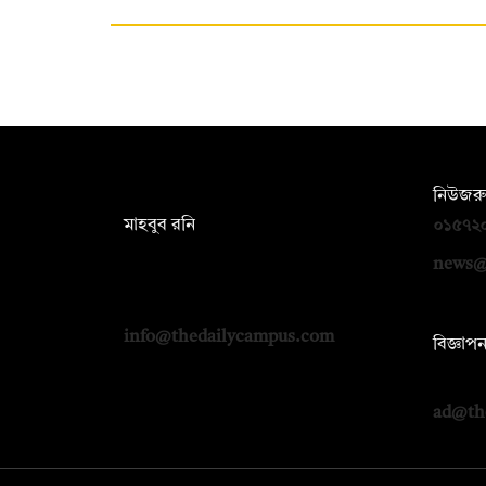
সম্পাদক:
নিউজরু
মাহবুব রনি
০১৫৭২
দ্য ডেইলি ক্যাম্পাস, দ্বিতীয় তলা, হাসান
news@
হোল্ডিংস, ৫২/১ নিউ ইস্কাটন রোড, ঢাকা
১০০০
info@thedailycampus.com
বিজ্ঞাপ
০১৭১২
ad@th