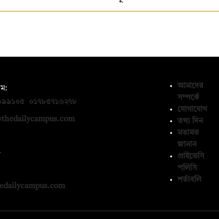
আমাদের
ম:
সম্পর্কে
০৯৯১০৫
,
০১৭৮৫৭১৬২৭৮
যোগাযোগ
thedailycampus.com
তথ্য দিন
মতামত
জানান
ন
প্রাইভেসি
পলিসি
১৩৬৫৯৩
শর্তাবলি
edailycampus.com