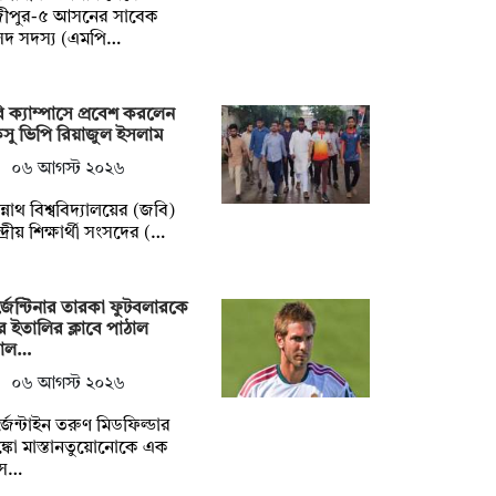
জীপুর-৫ আসনের সাবেক
সদ সদস্য (এমপি…
 ক্যাম্পাসে প্রবেশ করলেন
সু ভিপি রিয়াজুল ইসলাম
০৬ আগস্ট ২০২৬
্নাথ বিশ্ববিদ্যালয়ের (জবি)
্দ্রীয় শিক্ষার্থী সংসদের (…
জেন্টিনার তারকা ফুটবলারকে
ে ইতালির ক্লাবে পাঠাল
য়াল…
০৬ আগস্ট ২০২৬
জেন্টাইন তরুণ মিডফিল্ডার
াঙ্কো মাস্তানতুয়োনোকে এক
স…