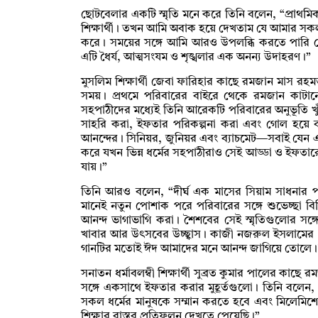
ছোটবেলার একটি স্মৃতি মনে করে তিনি বলেন, “প্রাথমিক 
শিক্ষার্থী। তখন আমি অবাক হয়ে দেখতাম যে আমার সকল
করে। সময়ের সঙ্গে আমি আরও উপলব্ধি করতে পারি যে
এটি ধৈর্য, আত্মসংযম ও শৃঙ্খলার এক অনন্য উদাহরণ।”
মুসলিম শিক্ষার্থী জেবা ফারিহার কাছে রমজান মাস রহ
সময়। প্রথমে পরিবারের বাইরে থেকে রমজান কাটান
সহপাঠীদের মধ্যেই তিনি আরেকটি পরিবারের অনুভূতি 
সাহরি করা, ইফতার পরিকল্পনা করা এবং গোল হয়ে ব
আনন্দের। সিনিয়র, জুনিয়র এবং ব্যাচমেট—সবাই যে
করে যখন ভিন্ন ধর্মের সহপাঠীরাও সেই আড্ডা ও ইফ
যায়।”
তিনি আরও বলেন, “দীর্ঘ এক মাসের সিয়াম সাধনার
মানেই নতুন পোশাক পরে পরিবারের সঙ্গে শুভেচ্ছা বি
আনন্দ ভাগাভাগি করা। শৈশবের সেই স্মৃতিগুলোর সঙ
খাবার আর উৎসবের উচ্ছ্বাস। কাজী নজরুল ইসলামের
গানটির মতোই ঈদ আমাদের মনে আনন্দ জাগিয়ে তোলে।
সনাতন ধর্মাবলম্বী শিক্ষার্থী সুব্রত কুমার পালের কাছে
সঙ্গে একসাথে ইফতার করার মুহূর্তগুলো। তিনি বলে
সকল ধর্মের মানুষকে সম্মান করতে হবে এবং মিলেমিশ
শিক্ষার বাস্তব প্রতিফলন দেখতে পেয়েছি।”