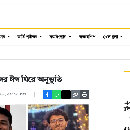
শাসন
ভর্তি পরীক্ষা
কর্মসংস্থান
স্কলারশিপ
খেলাধুলা
্থীদের ঈদ ঘিরে অনুভূতি
২০২৬, ০৬:০৩ PM
ডা
দুই
রা