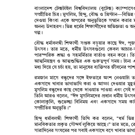
বাংলাদেশ টেক্সটাইল বিশ্ববিদ্যালয় (বুটেক্স) ক্যা
সম্প্রীতির চিত্র। মুসলিম, হিন্দু, বৌদ্ধ ও খ্রিস্টান—বিভ
দেওয়া কিংবা একে অপরের অনুভূতিকে সম্মান করার ম
অনন্য উদাহরণ। ভিন্ন ধর্মের শিক্ষার্থীদের অভিজ্ঞতা ও অনুভ
গল্প।
বৌদ্ধ ধর্মাবলম্বী শিক্ষার্থী সপ্তক বড়ুয়ার কাছে ঈদ, 
উৎসব। তার মতে, ধর্মীয় উৎসবগুলো কেবল আচার-অনুষ্
পারস্পরিক শ্রদ্ধা ও সহমর্মিতার বার্তাও বহন করে।
আত্মনিয়ন্ত্রণ ও আত্মশুদ্ধির এক গুরুত্বপূর্ণ সময়।
মধ্য দিয়ে যে চর্চা হয়, তা মানুষের ব্যক্তিগত জীবনের
রমজান মাসে বন্ধুদের সঙ্গে ইফতারে অংশ নেওয়াটা 
একসাথে খাবার ভাগাভাগি করা ও আড্ডা দেওয়ার মুহূর্
মুসলিম বন্ধুদের কাছ থেকে দাওয়াত পাওয়া এবং সেই 
তিনি আরও বলেন, “ঈদ মুসলিমদের প্রধান ধর্মীয় উৎ
কোলাকুলি, শুভেচ্ছা বিনিময় এবং একসাথে সময় কাটা
সম্প্রীতির অনুভূতি।”
হিন্দু ধর্মাবলম্বী শিক্ষার্থী তিথি কর বলেন, “ধর্
মানবিকতার প্রকৃত সৌন্দর্য লুকিয়ে আছে।” তার মতে,
সারাদিনের সংযমের পর সবাই একসাথে বসে খাবার ভাগ