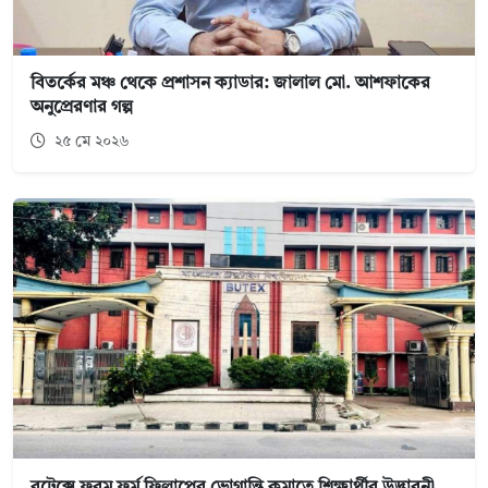
বিতর্কের মঞ্চ থেকে প্রশাসন ক্যাডার: জালাল মো. আশফাকের
অনুপ্রেরণার গল্প
২৫ মে ২০২৬
বুটেক্সে ফরম ফর্ম ফিলাপের ভোগান্তি কমাতে শিক্ষার্থীর উদ্ভাবনী