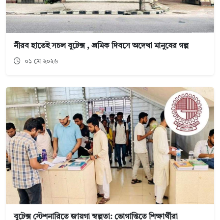
নীরব হাতেই সচল বুটেক্স , শ্রমিক দিবসে অদেখা মানুষের গল্প
০১ মে ২০২৬
বুটেক্স স্টেশনারিতে জায়গা স্বল্পতা: ভোগান্তিতে শিক্ষার্থীরা