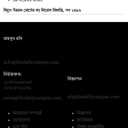
১৯ নভেম্বর ২০২৫
বিদ্যুৎ উন্নয়ন বোর্ডের বড় নিয়োগ বিজ্ঞপ্তি, পদ ১৫৯৬
সম্পাদক:
মাহবুব রনি
দ্য ডেইলি ক্যাম্পাস, দ্বিতীয় তলা, হাসান হোল্ডিংস, ৫২/১ নিউ ইস্কাটন
রোড, ঢাকা ১০০০
info@thedailycampus.com
নিউজরুম:
বিজ্ঞাপন
০১৫৭২০৯৯১০৫
,
০১৭১২১৩৬৫৯৩
০১৭৮৫৭১৬২৭৮
ad@thedailycampus.com
news@thedailycampus.com
আমাদের সম্পর্কে
বিজ্ঞাপন
যোগাযোগ
ক্যারিয়ার
তথ্য দিন
টেক্সট কনভার্টার