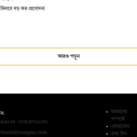
ে মিলবে বড় কর প্রণোদনা
আরও পড়ুন
আমাদের
ম:
সম্পর্কে
০৯৯১০৫
,
০১৭৮৫৭১৬২৭৮
যোগাযোগ
thedailycampus.com
তথ্য দিন