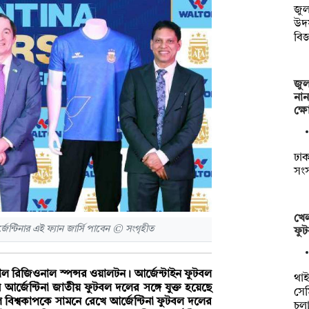
জুল
উদ
বিজ
জুল
নান
ক্
ঢাকা
সংস
খেল
ন্টিনার এই ফ্যান জার্সি পাবেন © সংগৃহীত
ফুট
য়াল রিজিওনাল স্পন্সর ওয়ালটন। আর্জেন্টাইন ফুটবল
থাইল
ে আর্জেন্টিনা জাতীয় ফুটবল দলের সঙ্গে যুক্ত হয়েছে
সেম
 বিশ্বকাপকে সামনে রেখে আর্জেন্টিনা ফুটবল দলের
চল