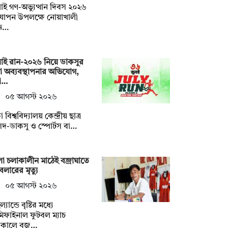
াই গণ-অভ্যুত্থান দিবস ২০২৬
যাপন উপলক্ষে নোয়াখালী
্ঞ…
াই রান-২০২৬ নিয়ে ডাকসুর
া অব্যবস্থাপনার অভিযোগ,
ষো…
০৫ আগস্ট ২০২৬
 বিশ্ববিদ্যালয় কেন্দ্রীয় ছাত্র
দ-ডাকসু ও স্পোর্টস বা…
া চলাকালীন মাঠেই বজ্রাঘাতে
বলারের মৃত্যু
০৫ আগস্ট ২০২৬
্যান্ডে বৃষ্টির মধ্যে
িফাইনাল ফুটবল ম্যাচ
াকালে বজ…