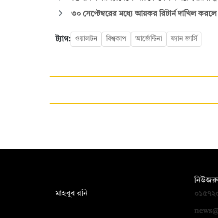
৩০ সেপ্টেম্বরের মধ্যে আয়কর রিটার্ন দাখিল করল
ট্যাগ:
ওয়ালটন
বিশ্বকাপ
আর্জেন্টিনা
ফ্যান জার্সি
সম্পাদক:
নিউজরু
মাহবুব রনি
০১৫৭২
দ্য ডেইলি ক্যাম্পাস, দ্বিতীয় তলা, হাসান
news@
হোল্ডিংস, ৫২/১ নিউ ইস্কাটন রোড, ঢাকা