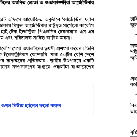
টনের অগণিত ক্রেতা ও শুভাকাঙ্ক্ষীরা আর্জেন্টিনার
ঢাব
ট অফিসে আয়োজিত অনুষ্ঠানে ‘আর্জেন্টিনা ফ্যান
জুলা
ায় নিযুক্ত আর্জেন্টিনার রাষ্ট্রদূত মার্সেলো কার্লোস
াই-টেক ইন্ডাস্ট্রিজ পিএলসির চেয়ারম্যান এস এম
আলম এবং পরিচালক সাবিহা জারিন অরনা।
ঢাক
লো কার্লোস সেসা ওয়ালটনের ভূয়সী প্রশংসা করেন। তিনি
শহী
িক ইলেকট্রনিকস কোম্পানি, যারা ৫০টির বেশি দেশে
স্ম
শের রূপান্তরের প্রতিফলন। স্থানীয় উৎপাদনে একটি
 বাজার সম্প্রসারণের মাধ্যমে ওয়ালটন বাংলাদেশের
প্র
কর্
বিএ
গুগল নিউজ চ্যানেল ফলো করুন
তা
বৃষ