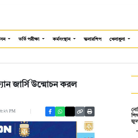
শাসন
ভর্তি পরীক্ষা
কর্মসংস্থান
স্কলারশিপ
খেলাধুলা
্যান জার্সি উন্মোচন করল
নোব
 ০৫:২৭ PM
শিক
জু