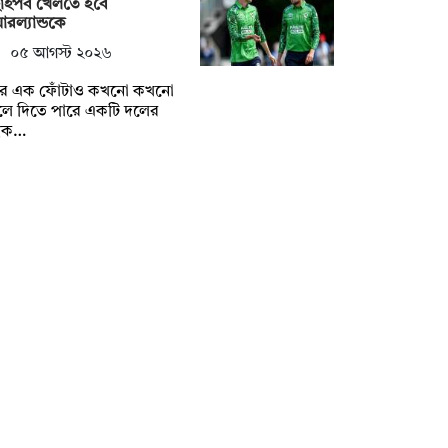
াইপর্ব খেলতে হবে
রল্যান্ডকে
০৫ আগস্ট ২০২৬
্টির এক ফোঁটাও কখনো কখনো
লে দিতে পারে একটি দলের
্বক…