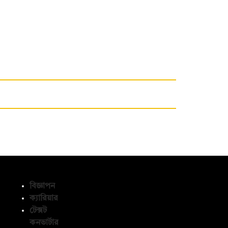
বিজ্ঞাপন
ক্যারিয়ার
টেক্সট
অনুসরণ করুন
কনভার্টার