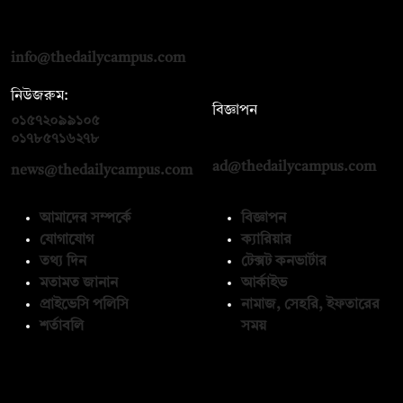
দ্য ডেইলি ক্যাম্পাস, দ্বিতীয় তলা, হাসান হোল্ডিংস, ৫২/১ নিউ ইস্কাটন
রোড, ঢাকা ১০০০
info@thedailycampus.com
নিউজরুম:
বিজ্ঞাপন
০১৫৭২০৯৯১০৫
,
০১৭১২১৩৬৫৯৩
০১৭৮৫৭১৬২৭৮
ad@thedailycampus.com
news@thedailycampus.com
আমাদের সম্পর্কে
বিজ্ঞাপন
যোগাযোগ
ক্যারিয়ার
তথ্য দিন
টেক্সট কনভার্টার
মতামত জানান
আর্কাইভ
প্রাইভেসি পলিসি
নামাজ, সেহরি, ইফতারের
শর্তাবলি
সময়
অনুসরণ করুন