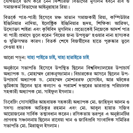
যৌথভাবে ভাগ করে নেন ফিশারিজ বিভাগের মুসলিম ইবনে রবি ও
সমাজকর্ম বিভাগের আইনুন্নাহার রিয়া।
বিতর্কে পাত্র-পাত্রী হিসেবে মঞ্চ মাতান সমাজকর্মী রিয়া, কম্পিউটার
ইঞ্জিনিয়ার নাদিয়া, ইলেক্ট্রিক ইঞ্জিনিয়ার হৃদয়, শিক্ষিকা আরিফা,
উদ্যোক্তা শাইরা এবং কৃষিবিদ মুসলিম। প্রত্যেকেই নিজেকে আদর্শ পাত্র
বা পাত্রী প্রমাণে তুলে ধরেন ‘বিয়ের জন্য উপযুক্ত’ হওয়ার নানা হাস্যকর
ও যুক্তিসম্মত কারণ। বিতর্ক শেষে বিজয়ীদের হাতে পুরুষ্কার তুলে
দেওয়া হয়।
আরো পড়ুন:
যাহা পাইতে চাই, যাহা হারাইতে চাই
অনুষ্ঠানে সভাপতি হিসেবে উপস্থিত ছিলেন বিশ্ববিদ্যালয়ের উপাচার্য
অধ্যাপক ড. মোহাম্মদ রোকনুজ্জামান। বিচারকের আসনে ছিলেন উপ-
উপাচার্য অধ্যাপক ড. মোহাম্মদ মোশাররফ হোসাইন, আর ঘটকের
ভূমিকায় ছিলেন ছাত্র কল্যাণ ও পরামর্শ দপ্তরের ভারপ্রাপ্ত পরিচালক
সহকারী অধ্যাপক মো. সাইফুল ইসলাম।
ডিবেটিং সোসাইটির আহবায়ক সহকারী অধ্যাপক মো. জাহিদুল আলম ও
সদস্য প্রভাষক আতিকুর রহমান এবং মো. আবুল হায়াত সজিব
আয়োজনের সার্বিক তত্ত্বাবধান করেন। রসিকতায় ভরপুর এ অনুষ্ঠানটির
প্রাণবন্ত সঞ্চালনায় ছিলেন রাবেয়া খান ও জাবিপ্রবি সাংবাদিক সমিতির
সভাপতি মো. মিরাজুল ইসলাম।