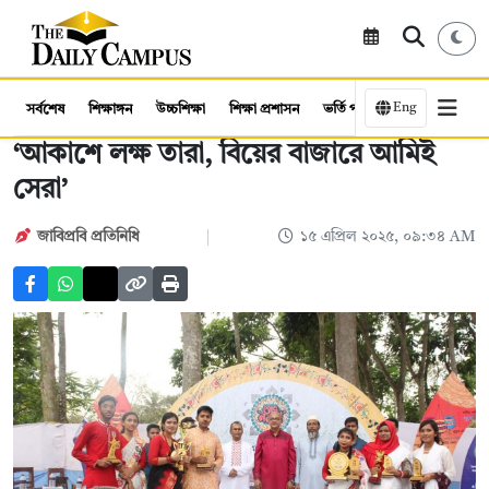
Eng
সর্বশেষ
শিক্ষাঙ্গন
উচ্চশিক্ষা
শিক্ষা প্রশাসন
ভর্তি পরীক্ষা
কর্মসংস্থান
‘আকাশে লক্ষ তারা, বিয়ের বাজারে আমিই
সেরা’
জাবিপ্রবি প্রতিনিধি
১৫ এপ্রিল ২০২৫, ০৯:৩৪ AM