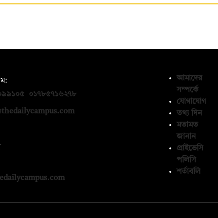
আমাদের
ম:
সম্পর্কে
০৯৯১০৫
,
০১৭৮৫৭১৬২৭৮
যোগাযোগ
thedailycampus.com
তথ্য দিন
মতামত
জানান
ন
প্রাইভেসি
পলিসি
১৩৬৫৯৩
শর্তাবলি
edailycampus.com
© কপিরাইট 2026, দ্য ডেইলি ক্যাম্পাস লিমিটেড