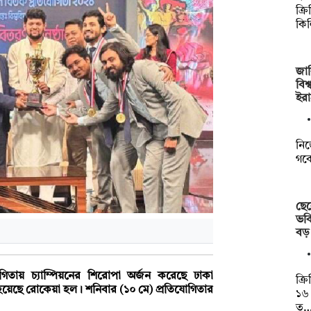
ক্র
কি
জা
বিশ
ইরা
নিজ
গবে
ছে
ভবি
বড
যোগিতায় চ্যাম্পিয়নের শিরোপা অর্জন করেছে ঢাকা
ক্র
 হয়েছে রোকেয়া হল। শনিবার (১০ মে) প্রতিযোগিতার
১৬ 
ত