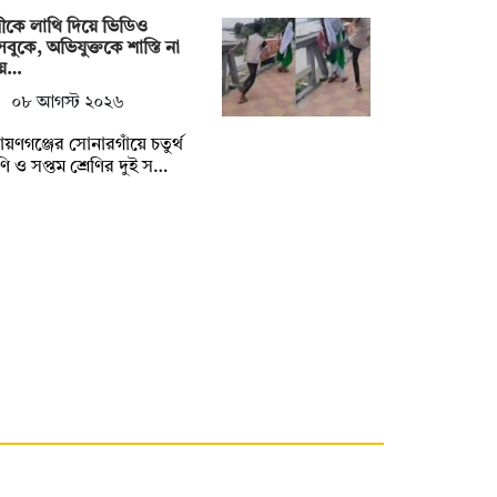
্রীকে লাথি দিয়ে ভিডিও
বুকে, অভিযুক্তকে শাস্তি না
য়ে…
০৮ আগস্ট ২০২৬
ায়ণগঞ্জের সোনারগাঁয়ে চতুর্থ
েণি ও সপ্তম শ্রেণির দুই স…