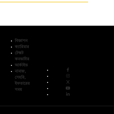
বিজ্ঞাপন
ক্যারিয়ার
টেক্সট
অনুসরণ করুন
কনভার্টার
আর্কাইভ
নামাজ,
সেহরি,
ইফতারের
সময়