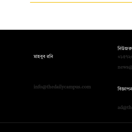
সম্পাদক:
নিউজরু
মাহবুব রনি
০১৫৭২
দ্য ডেইলি ক্যাম্পাস, দ্বিতীয় তলা, হাসান
news@
হোল্ডিংস, ৫২/১ নিউ ইস্কাটন রোড, ঢাকা
১০০০
info@thedailycampus.com
বিজ্ঞাপ
০১৭১২
ad@th