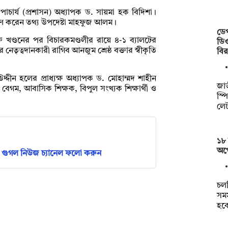
-উপাচার্য (প্রশাসন) অধ্যাপক ড. সায়মা হক বিদিশা।
রণ করেন তথ্য উপদেষ্টা মাহফুজ আলম।
ডেপ
্তি খণ্ডনের পর বিচারকমণ্ডলীর রায়ে ৪-১ ব্যালটের
ডিও
ৃত্বদানকারী রাগিব আনজুম শ্রেষ্ঠ বক্তার স্বীকৃতি
বি
দ্দীন হলের প্রাধ্যক্ষ অধ্যাপক ড. মোহাম্মদ শাহীন
জাত
বেগম, আবাসিক শিক্ষক, বিপুল সংখ্যক শিক্ষার্থী ও
স্প
লেট
১৮ 
অপে
গুগল নিউজ চ্যানেল ফলো করুন
চল
সমম
হব