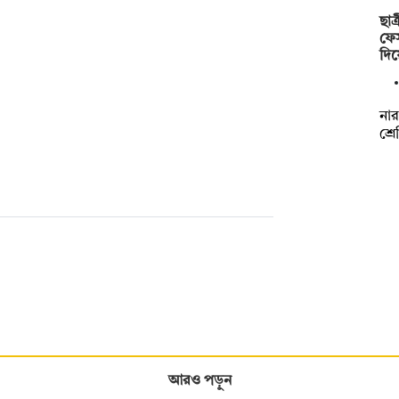
ছাত
ফেস
দি
নার
শ্র
আরও পড়ুন