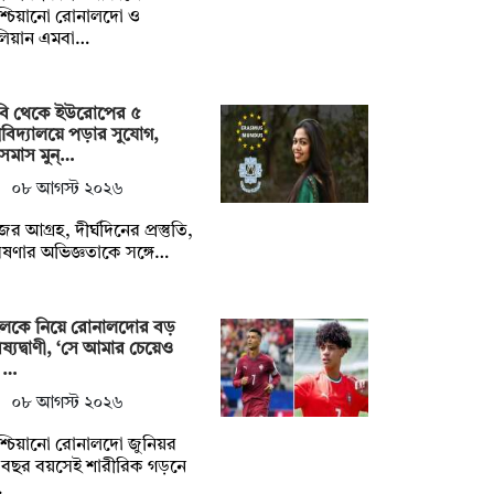
িশ্চিয়ানো রোনালদো ও
লিয়ান এমবা…
বি থেকে ইউরোপের ৫
্ববিদ্যালয়ে পড়ার সুযোগ,
সমাস মুন্…
০৮ আগস্ট ২০২৬
ের আগ্রহ, দীর্ঘদিনের প্রস্তুতি,
ষণার অভিজ্ঞতাকে সঙ্গে…
লেকে নিয়ে রোনালদোর বড়
ষ্যদ্বাণী, ‘সে আমার চেয়েও
় …
০৮ আগস্ট ২০২৬
িশ্চিয়ানো রোনালদো জুনিয়র
বছর বয়সেই শারীরিক গড়নে
…