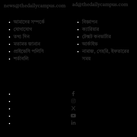
ad@thedailycampus.com
news@thedailycampus.com
আমাদের সম্পর্কে
বিজ্ঞাপন
যোগাযোগ
ক্যারিয়ার
তথ্য দিন
টেক্সট কনভার্টার
মতামত জানান
আর্কাইভ
প্রাইভেসি পলিসি
নামাজ, সেহরি, ইফতারের
শর্তাবলি
সময়
অনুসরণ করুন