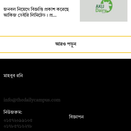
জনবল নিয়েগে বিজ্ঞপ্তি প্রকাশ করেছে
আকিজ ডেইরি লিমিটেড। প্র…
আরও পড়ুন
সম্পাদক:
মাহবুব রনি
দ্য ডেইলি ক্যাম্পাস, দ্বিতীয় তলা, হাসান হোল্ডিংস, ৫২/১ নিউ ইস্কাটন
রোড, ঢাকা ১০০০
info@thedailycampus.com
নিউজরুম:
বিজ্ঞাপন
০১৫৭২০৯৯১০৫
,
০১৭১২১৩৬৫৯৩
০১৭৮৫৭১৬২৭৮