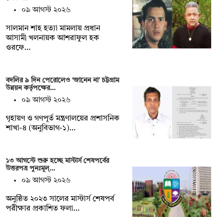
০৯ আগস্ট ২০২৬
সালমান শাহ হত্যা মামলায় প্রধান
আসামী খলনায়ক আশরাফুল হক
ওরফে…
বদলির ৯ দিন পেরোলেও ‘জানেন না’ চট্টগ্রাম
উন্নয়ন কর্তৃপক্ষের…
০৯ আগস্ট ২০২৬
গৃহায়ণ ও গণপূর্ত মন্ত্রণালয়ের প্রশাসনিক
শাখা-৪ (অনুবিভাগ-১)…
১৩ আগস্টে শুরু হচ্ছে মাস্টার্স শেষপর্বের
উত্তরপত্র পুনঃমূল্…
০৯ আগস্ট ২০২৬
অনুষ্ঠিত ২০২৩ সালের মাস্টার্স শেষপর্ব
পরীক্ষার প্রকাশিত ফলা…