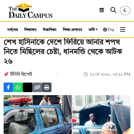
Eng
সর্বশেষ
শিক্ষাঙ্গন
উচ্চশিক্ষা
শিক্ষা প্রশাসন
ভর্তি পরীক্ষা
কর্মসংস্থান
শেখ হাসিনাকে দেশে ফিরিয়ে আনার শপথ
নিতে মিছিলের চেষ্টা, ধানমন্ডি থেকে আটক
২৬
টিডিসি রিপোর্ট
২২ মে ২০২৬, ০৫:১১ PM