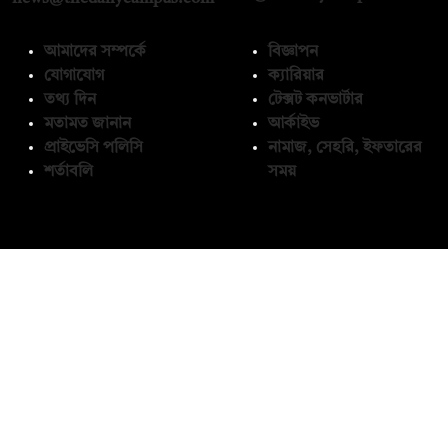
আমাদের সম্পর্কে
বিজ্ঞাপন
যোগাযোগ
ক্যারিয়ার
তথ্য দিন
টেক্সট কনভার্টার
মতামত জানান
আর্কাইভ
প্রাইভেসি পলিসি
নামাজ, সেহরি, ইফতারের
শর্তাবলি
সময়
অনুসরণ করুন