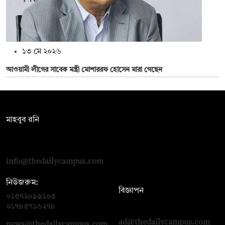
১৩ মে ২০২৬
আওয়ামী লীগের সাবেক মন্ত্রী মোশাররফ হোসেন মারা গেছেন
সম্পাদক:
মাহবুব রনি
দ্য ডেইলি ক্যাম্পাস, দ্বিতীয় তলা, হাসান হোল্ডিংস, ৫২/১ নিউ ইস্কাটন
রোড, ঢাকা ১০০০
info@thedailycampus.com
নিউজরুম:
বিজ্ঞাপন
০১৫৭২০৯৯১০৫
,
০১৭১২১৩৬৫৯৩
০১৭৮৫৭১৬২৭৮
ad@thedailycampus.com
news@thedailycampus.com