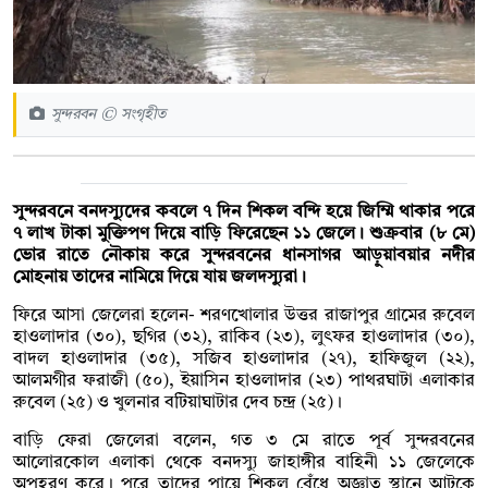
সুন্দরবন © সংগৃহীত
সুন্দরবনে বনদস্যুদের কবলে ৭ দিন শিকল বন্দি হয়ে জিম্মি থাকার পরে
৭ লাখ টাকা মুক্তিপণ দিয়ে বাড়ি ফিরেছেন ১১ জেলে। শুক্রবার (৮ মে)
ভোর রাতে নৌকায় করে সুন্দরবনের ধানসাগর আড়ুয়াবয়ার নদীর
মোহনায় তাদের নামিয়ে দিয়ে যায় জলদস্যুরা।
ফিরে আসা জেলেরা হলেন- শরণখোলার উত্তর রাজাপুর গ্রামের রুবেল
হাওলাদার (৩০), ছগির (৩২), রাকিব (২৩), লুৎফর হাওলাদার (৩০),
বাদল হাওলাদার (৩৫), সজিব হাওলাদার (২৭), হাফিজুল (২২),
আলমগীর ফরাজী (৫০), ইয়াসিন হাওলাদার (২৩) পাথরঘাটা এলাকার
রুবেল (২৫) ও খুলনার বটিয়াঘাটার দেব চন্দ্র (২৫)।
বাড়ি ফেরা জেলেরা বলেন, গত ৩ মে রাতে পূর্ব সুন্দরবনের
আলোরকোল এলাকা থেকে বনদস্যু জাহাঙ্গীর বাহিনী ১১ জেলেকে
অপহরণ করে। পরে তাদের পায়ে শিকল বেঁধে অজ্ঞাত স্থানে আটকে