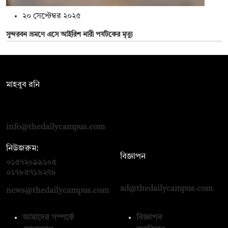
২০ সেপ্টেম্বর ২০২৫
সুন্দরবন ভ্রমণে এসে আইরিশ নারী পর্যটকের মৃত্যু
সম্পাদক:
মাহবুব রনি
দ্য ডেইলি ক্যাম্পাস, দ্বিতীয় তলা, হাসান হোল্ডিংস, ৫২/১ নিউ ইস্কাটন
রোড, ঢাকা ১০০০
info@thedailycampus.com
নিউজরুম:
বিজ্ঞাপন
০১৫৭২০৯৯১০৫
,
০১৭১২১৩৬৫৯৩
০১৭৮৫৭১৬২৭৮
ad@thedailycampus.com
news@thedailycampus.com
আমাদের সম্পর্কে
বিজ্ঞাপন