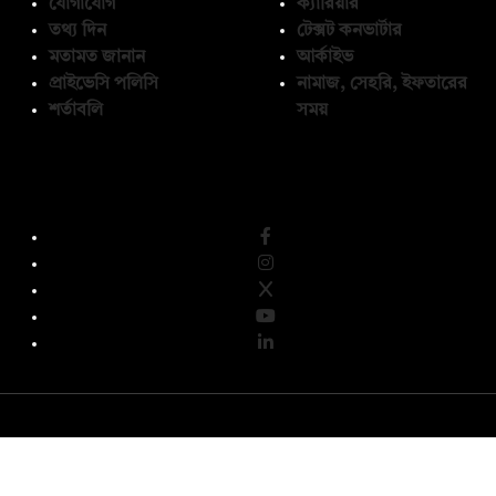
যোগাযোগ
ক্যারিয়ার
তথ্য দিন
টেক্সট কনভার্টার
মতামত জানান
আর্কাইভ
প্রাইভেসি পলিসি
নামাজ, সেহরি, ইফতারের
শর্তাবলি
সময়
অনুসরণ করুন
© কপিরাইট 2026, দ্য ডেইলি ক্যাম্পাস লিমিটেড