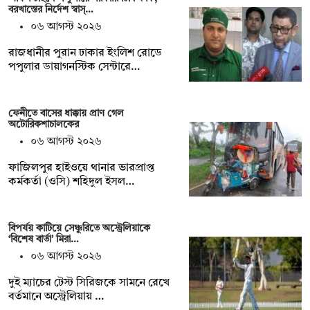
বরখাস্তের নির্দেশ স্বাস্…
০৬ আগস্ট ২০২৬
রাজধানীর পুরান ঢাকার ইংলিশ রোডে
পপুলার ডায়াগনস্টিক সেন্টারে…
ফেনীতে বাসের ধাক্কায় প্রাণ গেল
অটোরিকশাচালকের
০৬ আগস্ট ২০২৬
ফাজিলপুর হাইওয়ে থানার ভারপ্রাপ্ত
কর্মকর্তা (ওসি) শহিদুল ইসল…
বিপর্যয় কাটিয়ে সেঞ্চুরিতে অস্ট্রেলিয়াকে
‘বিশেষ বার্তা’ মিরা…
০৬ আগস্ট ২০২৬
দুই ম্যাচের টেস্ট সিরিজকে সামনে রেখে
বর্তমানে অস্ট্রেলিয়ায় …