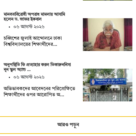
মানবতাবিরোধী অপরাধ মামলায় আসামি
হলেন ড. জাফর ইকবাল
০৬ আগস্ট ২০২৬
চব্বিশের জুলাই আন্দোলনে ঢাকা
বিশ্ববিদ্যালয়ের শিক্ষার্থীদের…
অনুপস্থিতি ফি প্রত্যাহার করল ভিকারুননিসা
নূন স্কুল অ্যান্ড …
০৬ আগস্ট ২০২৬
অভিভাবকদের আবেদনের পরিপ্রেক্ষিতে
শিক্ষার্থীদের ওপর আরোপিত অ…
আরও পড়ুন