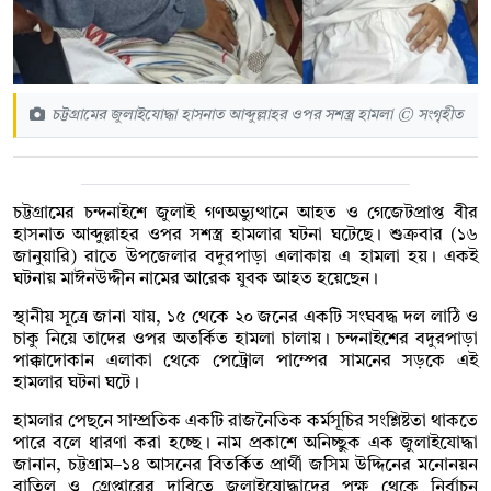
চট্টগ্রামের জুলাইযোদ্ধা হাসনাত আব্দুল্লাহর ওপর সশস্ত্র হামলা © সংগৃহীত
চট্টগ্রামের চন্দনাইশে জুলাই গণঅভ্যুত্থানে আহত ও গেজেটপ্রাপ্ত বীর
হাসনাত আব্দুল্লাহর ওপর সশস্ত্র হামলার ঘটনা ঘটেছে। শুক্রবার (১৬
জানুয়ারি) রাতে উপজেলার বদুরপাড়া এলাকায় এ হামলা হয়। একই
ঘটনায় মাঈনউদ্দীন নামের আরেক যুবক আহত হয়েছেন।
স্থানীয় সূত্রে জানা যায়, ১৫ থেকে ২০ জনের একটি সংঘবদ্ধ দল লাঠি ও
চাকু নিয়ে তাদের ওপর অতর্কিত হামলা চালায়। চন্দনাইশের বদুরপাড়া
পাক্কাদোকান এলাকা থেকে পেট্রোল পাম্পের সামনের সড়কে এই
হামলার ঘটনা ঘটে।
হামলার পেছনে সাম্প্রতিক একটি রাজনৈতিক কর্মসূচির সংশ্লিষ্টতা থাকতে
পারে বলে ধারণা করা হচ্ছে। নাম প্রকাশে অনিচ্ছুক এক জুলাইযোদ্ধা
জানান, চট্টগ্রাম–১৪ আসনের বিতর্কিত প্রার্থী জসিম উদ্দিনের মনোনয়ন
বাতিল ও গ্রেপ্তারের দাবিতে জুলাইযোদ্ধাদের পক্ষ থেকে নির্বাচন