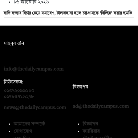
১৬ জানুয়ারি ২০২৬
হাদি হত্যার বিচার চেয়ে সমাবেশ, টালবাহানা হলে চট্টগ্রামকে ‘বিচ্ছিন্ন’ করার হুমকি
সম্পাদক:
মাহবুব রনি
দ্য ডেইলি ক্যাম্পাস, দ্বিতীয় তলা, হাসান হোল্ডিংস, ৫২/১ নিউ ইস্কাটন
রোড, ঢাকা ১০০০
info@thedailycampus.com
নিউজরুম:
বিজ্ঞাপন
০১৫৭২০৯৯১০৫
,
০১৭১২১৩৬৫৯৩
০১৭৮৫৭১৬২৭৮
ad@thedailycampus.com
news@thedailycampus.com
আমাদের সম্পর্কে
বিজ্ঞাপন
যোগাযোগ
ক্যারিয়ার