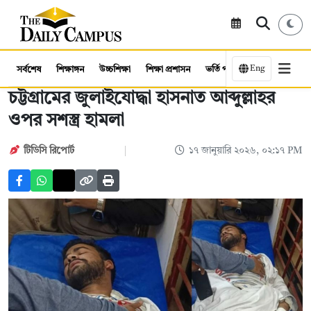
Eng
সর্বশেষ
শিক্ষাঙ্গন
উচ্চশিক্ষা
শিক্ষা প্রশাসন
ভর্তি পরীক্ষা
কর্মসংস্থান
চট্টগ্রামের জুলাইযোদ্ধা হাসনাত আব্দুল্লাহর
ওপর সশস্ত্র হামলা
টিডিসি রিপোর্ট
১৭ জানুয়ারি ২০২৬, ০২:১৭ PM