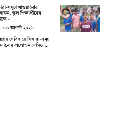
্গারা-সমুচা খাওয়ানোর
লোভন, স্কুল শিক্ষার্থীদের
ছিলে…
০৬ আগস্ট ২০২৬
ল্লার দেবিদ্বারে সিঙ্গারা-সমুচা
ওয়ানোর প্রলোভন দেখিয়ে…