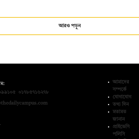
আরও পড়ুন
আমাদের
ম:
সম্পর্কে
০৯৯১০৫
,
০১৭৮৫৭১৬২৭৮
যোগাযোগ
thedailycampus.com
তথ্য দিন
মতামত
জানান
ন
প্রাইভেসি
পলিসি
১৩৬৫৯৩