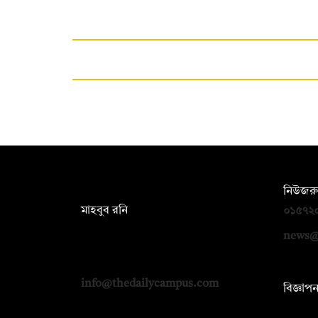
সম্পাদক:
নিউজরু
মাহবুব রনি
০১৫৭২
দ্য ডেইলি ক্যাম্পাস, দ্বিতীয় তলা, হাসান
news@
হোল্ডিংস, ৫২/১ নিউ ইস্কাটন রোড, ঢাকা
১০০০
info@thedailycampus.com
বিজ্ঞাপ
০১৭১২