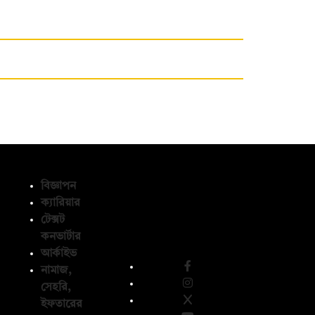
বিজ্ঞাপন
ক্যারিয়ার
টেক্সট
অনুসরণ করুন
কনভার্টার
আর্কাইভ
নামাজ,
সেহরি,
ইফতারের