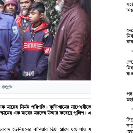
মহা
মি
দেশ
নির
না
দেশ
নির
বা
 টিডিসি
পদ
মহ
মায়ের নির্মম পরিণতি। কুড়িগ্রামের নাগেশ্বরীতে
সন্তানের এক মায়ের মরদেহ উদ্ধার করেছে পুলিশ। এ
সি
সা
তরবন্দ ইউনিয়নের বানিয়ার ভিটা গ্রামে ঘটে যায় এ
হো