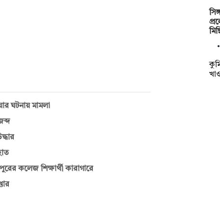
সিঙ
প্র
মি
কুমি
খা
য়ার ঘটনায় মামলা
ব্দ
দ্ধার
হাত
রের কলেজ শিক্ষার্থী কারাগারে
তার