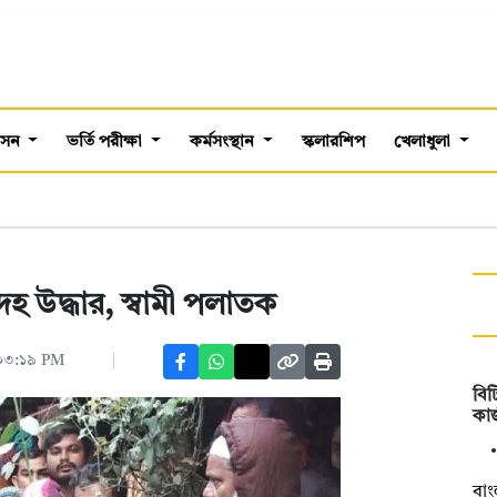
শাসন
ভর্তি পরীক্ষা
কর্মসংস্থান
স্কলারশিপ
খেলাধুলা
েহ উদ্ধার, স্বামী পলাতক
, ০৩:১৯ PM
বি
কা
বাং