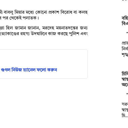
বামী বাবলু মিয়ার মধ্যে কোনো প্রকাশ বিরোধ বা কলহ
টনার পর থেকেই পলাতক।
বহি
বি
ব্দুল্লা হিল জামান জানান, মরদেহ ময়নাতদন্তের জন্য
 হত্যাকাণ্ডের রহস্য উদঘাটনে কাজ করছে পুলিশ এবং
প্র
নির
শৃঙ
গুগল নিউজ চ্যানেল ফলো করুন
চি
স্বা
অন
সর
স্বা
চি