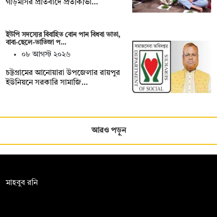
গড়িমসির প্রতিবাদে প্রতীকীভা…
ইউপি সদস্যের বিবাহিত বোন পান বিধবা ভাতা,
বাবা-ছেলে-ভাতিজা প…
০৮ আগস্ট ২০২৬
চট্টগ্রামের আনোয়ারা উপজেলার রায়পুর
ইউনিয়নে সরকারি সামাজি…
আরও পড়ুন
সম্পাদক:
মাহবুব রনি
দ্য ডেইলি ক্যাম্পাস, দ্বিতীয় তলা, হাসান হোল্ডিংস, ৫২/১ নিউ ইস্কাটন
রোড, ঢাকা ১০০০