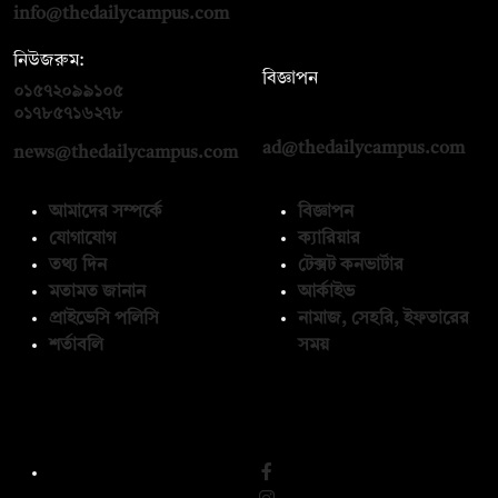
info@thedailycampus.com
নিউজরুম:
বিজ্ঞাপন
০১৫৭২০৯৯১০৫
,
০১৭১২১৩৬৫৯৩
০১৭৮৫৭১৬২৭৮
ad@thedailycampus.com
news@thedailycampus.com
আমাদের সম্পর্কে
বিজ্ঞাপন
যোগাযোগ
ক্যারিয়ার
তথ্য দিন
টেক্সট কনভার্টার
মতামত জানান
আর্কাইভ
প্রাইভেসি পলিসি
নামাজ, সেহরি, ইফতারের
শর্তাবলি
সময়
অনুসরণ করুন