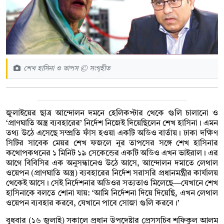
শেখ হাসিনা ও তাপস © সংগৃহীত
জুলাইয়ের ছাত্র আন্দোলন দমনে হেলিকপ্টার থেকে গুলি চালানো ও
‘প্রাণঘাতি অস্ত্র ব্যবহারের’ নির্দেশ নিজেই দিয়েছিলেন শেখ হাসিনা। এমন
তথ্য উঠে এসেছে সম্প্রতি ফাঁস হওয়া একটি অডিও বার্তায়। ঢাকা দক্ষিণ
সিটির সাবেক মেয়র শেখ ফজলে নূর তাপসের সঙ্গে শেখ হাসিনার
কথোপকথনের ১ মিনিট ১৯ সেকেন্ডের একটি অডিও এখন ভাইরাল। এর
আগে বিবিসির এক অনুসন্ধানেও উঠে আসে, আন্দোলন দমাতে লেথাল
ওয়েপন (প্রাণঘাতি অস্ত্র) ব্যবহারের নির্দেশ সরাসরি প্রধানমন্ত্রীর কার্যালয়
থেকেই আসে। সেই নির্দেশনার অডিওর সত্যতাও মিলেছে—যেখানে শেখ
হাসিনাকে বলতে শোনা যায়: ‘আমি নির্দেশনা দিয়ে দিয়েছি, এখন লেথাল
ওয়েপন ব্যবহার করবে, যেখানে পাবে সোজা গুলি করবে।’
বুধবার (১৬ জুলাই) সকালে প্রধান উপদেষ্টার প্রেসসচিব শফিকুল আলম