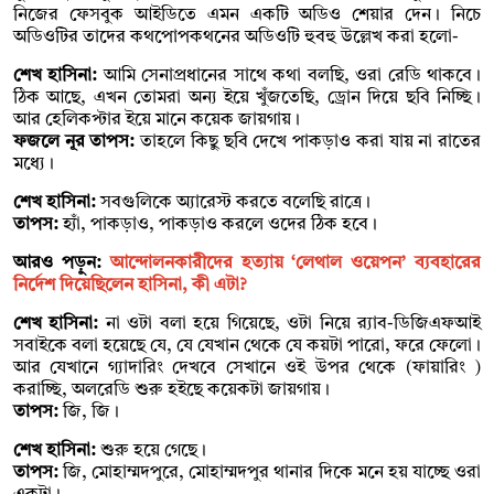
নিজের ফেসবুক আইডিতে এমন একটি অডিও শেয়ার দেন। নিচে
অডিওটির তাদের কথপোপকথনের অডিওটি হুবহু উল্লেখ করা হলো-
শেখ হাসিনা:
আমি সেনাপ্রধানের সাথে কথা বলছি, ওরা রেডি থাকবে।
ঠিক আছে, এখন তোমরা অন্য ইয়ে খুঁজতেছি, ড্রোন দিয়ে ছবি নিচ্ছি।
আর হেলিকপ্টার ইয়ে মানে কয়েক জায়গায়।
ফজলে নূর তাপস:
তাহলে কিছু ছবি দেখে পাকড়াও করা যায় না রাতের
মধ্যে।
শেখ হাসিনা:
সবগুলিকে অ্যারেস্ট করতে বলেছি রাত্রে।
তাপস:
হ্যাঁ, পাকড়াও, পাকড়াও করলে ওদের ঠিক হবে।
আরও পড়ুন:
আন্দোলনকারীদের হত্যায় ‘লেথাল ওয়েপন’ ব্যবহারের
নির্দেশ দিয়েছিলেন হাসিনা, কী এটা?
শেখ হাসিনা:
না ওটা বলা হয়ে গিয়েছে, ওটা নিয়ে র‌্যাব-ডিজিএফআই
সবাইকে বলা হয়েছে যে, যে যেখান থেকে যে কয়টা পারো, ফরে ফেলো।
আর যেখানে গ্যাদারিং দেখবে সেখানে ওই উপর থেকে (ফায়ারিং )
করাচ্ছি, অলরেডি শুরু হইছে কয়েকটা জায়গায়।
তাপস:
জি, জি।
শেখ হাসিনা:
শুরু হয়ে গেছে।
তাপস:
জি, মোহাম্মদপুরে, মোহাম্মদপুর থানার দিকে মনে হয় যাচ্ছে ওরা