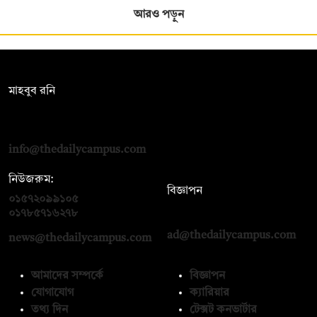
আরও পড়ুন
সম্পাদক:
মাহবুব রনি
দ্য ডেইলি ক্যাম্পাস, দ্বিতীয় তলা, হাসান হোল্ডিংস, ৫২/১ নিউ ইস্কাটন
রোড, ঢাকা ১০০০
info@thedailycampus.com
নিউজরুম:
বিজ্ঞাপন
০১৫৭২০৯৯১০৫
,
০১৭১২১৩৬৫৯৩
০১৭৮৫৭১৬২৭৮
ad@thedailycampus.com
news@thedailycampus.com
আমাদের সম্পর্কে
বিজ্ঞাপন
যোগাযোগ
ক্যারিয়ার
তথ্য দিন
টেক্সট কনভার্টার