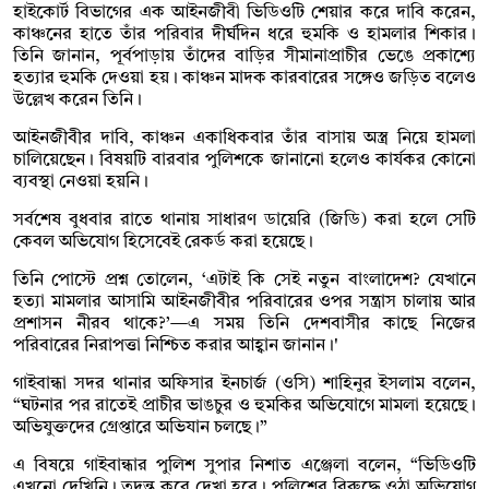
হাইকোর্ট বিভাগের এক আইনজীবী ভিডিওটি শেয়ার করে দাবি করেন,
কাঞ্চনের হাতে তাঁর পরিবার দীর্ঘদিন ধরে হুমকি ও হামলার শিকার।
তিনি জানান, পূর্বপাড়ায় তাঁদের বাড়ির সীমানাপ্রাচীর ভেঙে প্রকাশ্যে
হত্যার হুমকি দেওয়া হয়। কাঞ্চন মাদক কারবারের সঙ্গেও জড়িত বলেও
উল্লেখ করেন তিনি।
আইনজীবীর দাবি, কাঞ্চন একাধিকবার তাঁর বাসায় অস্ত্র নিয়ে হামলা
চালিয়েছেন। বিষয়টি বারবার পুলিশকে জানানো হলেও কার্যকর কোনো
ব্যবস্থা নেওয়া হয়নি।
সর্বশেষ বুধবার রাতে থানায় সাধারণ ডায়েরি (জিডি) করা হলে সেটি
কেবল অভিযোগ হিসেবেই রেকর্ড করা হয়েছে।
তিনি পোস্টে প্রশ্ন তোলেন, ‘এটাই কি সেই নতুন বাংলাদেশ? যেখানে
হত্যা মামলার আসামি আইনজীবীর পরিবারের ওপর সন্ত্রাস চালায় আর
প্রশাসন নীরব থাকে?’—এ সময় তিনি দেশবাসীর কাছে নিজের
পরিবারের নিরাপত্তা নিশ্চিত করার আহ্বান জানান।'
গাইবান্ধা সদর থানার অফিসার ইনচার্জ (ওসি) শাহিনুর ইসলাম বলেন,
“ঘটনার পর রাতেই প্রাচীর ভাঙচুর ও হুমকির অভিযোগে মামলা হয়েছে।
অভিযুক্তদের গ্রেপ্তারে অভিযান চলছে।”
এ বিষয়ে গাইবান্ধার পুলিশ সুপার নিশাত এঞ্জেলা বলেন, “ভিডিওটি
এখনো দেখিনি। তদন্ত করে দেখা হবে। পুলিশের বিরুদ্ধে ওঠা অভিযোগ