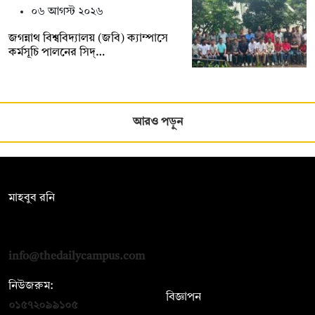
০৬ আগস্ট ২০২৬
জগন্নাথ বিশ্ববিদ্যালয় (জবি) ক্যাম্পাসে
কর্মসূচি পালনের সিদ্…
আরও পড়ুন
সম্পাদক:
মাহবুব রনি
দ্য ডেইলি ক্যাম্পাস, দ্বিতীয় তলা, হাসান হোল্ডিংস, ৫২/১ নিউ ইস্কাটন
রোড, ঢাকা ১০০০
info@thedailycampus.com
নিউজরুম:
বিজ্ঞাপন
০১৫৭২০৯৯১০৫
,