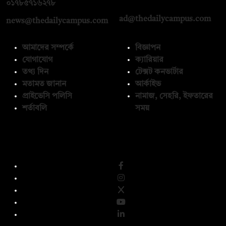
০১৭১২১৩৬৫৯৩
০১৭৮৫৭১৬২৭৮
ad@thedailycampus.com
news@thedailycampus.com
আমাদের সম্পর্কে
বিজ্ঞাপন
যোগাযোগ
ক্যারিয়ার
তথ্য দিন
টেক্সট কনভার্টার
মতামত জানান
আর্কাইভ
প্রাইভেসি পলিসি
নামাজ, সেহরি, ইফতারের
শর্তাবলি
সময়
অনুসরণ করুন