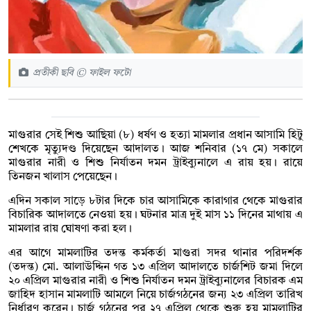
প্রতীকী ছবি © ফাইল ফটো
মাগুরার সেই শিশু আছিয়া (৮) ধর্ষণ ও হত্যা মামলার প্রধান আসামি হিটু
শেখকে মৃত্যুদণ্ড দিয়েছেন আদালত। আজ শনিবার (১৭ মে) সকালে
মাগুরার নারী ও শিশু নির্যাতন দমন ট্রাইব্যুনালে এ রায় হয়। রায়ে
তিনজন খালাস পেয়েছেন।
এদিন সকাল সাড়ে ৮টার দিকে চার আসামিকে কারাগার থেকে মাগুরার
বিচারিক আদালতে নেওয়া হয়। ঘটনার মাত্র দুই মাস ১১ দিনের মাথায় এ
মামলার রায় ঘোষণা করা হল।
এর আগে মামলাটির তদন্ত কর্মকর্তা মাগুরা সদর থানার পরিদর্শক
(তদন্ত) মো. আলাউদ্দিন গত ১৩ এপ্রিল আদালতে চার্জশিট জমা দিলে
২০ এপ্রিল মাগুরার নারী ও শিশু নির্যাতন দমন ট্রাইব্যুনালের বিচারক এম
জাহিদ হাসান মামলাটি আমলে নিয়ে চার্জগঠনের জন্য ২৩ এপ্রিল তারিখ
নির্ধারণ করেন। চার্জ গঠনের পর ২৭ এপ্রিল থেকে শুরু হয় মামলাটির