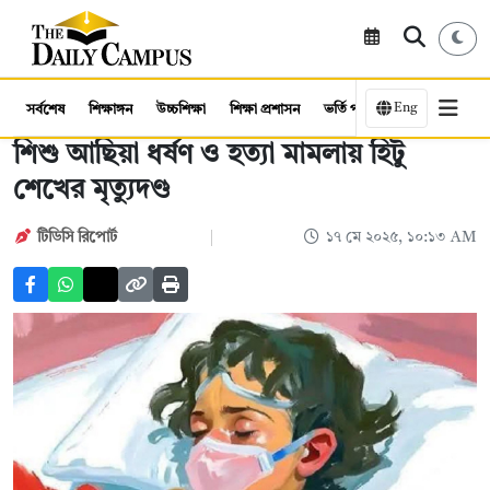
Eng
সর্বশেষ
শিক্ষাঙ্গন
উচ্চশিক্ষা
শিক্ষা প্রশাসন
ভর্তি পরীক্ষা
কর্মসংস্থান
শিশু আছিয়া ধর্ষণ ও হত্যা মামলায় হিটু
শেখের মৃত্যুদণ্ড
টিডিসি রিপোর্ট
১৭ মে ২০২৫, ১০:১৩ AM