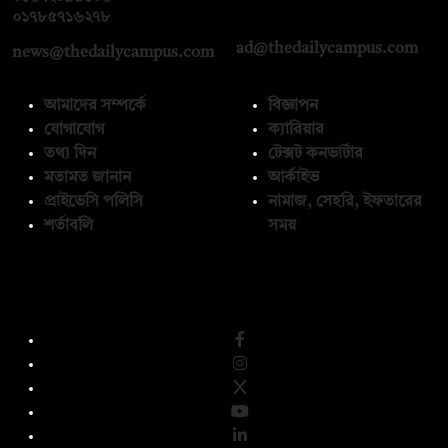
০১৭১২১৩৬৫৯৩
০১৭৮৫৭১৬২৭৮
ad@thedailycampus.com
news@thedailycampus.com
আমাদের সম্পর্কে
বিজ্ঞাপন
যোগাযোগ
ক্যারিয়ার
তথ্য দিন
টেক্সট কনভার্টার
মতামত জানান
আর্কাইভ
প্রাইভেসি পলিসি
নামাজ, সেহরি, ইফতারের
শর্তাবলি
সময়
অনুসরণ করুন