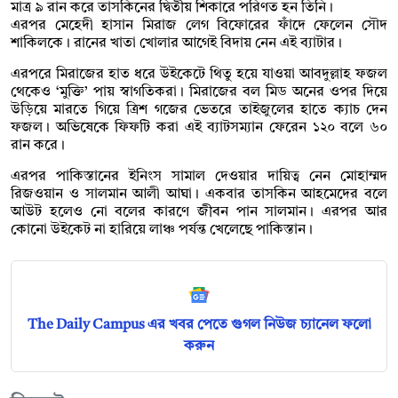
মাত্র ৯ রান করে তাসকিনের দ্বিতীয় শিকারে পরিণত হন তিনি।
এরপর মেহেদী হাসান মিরাজ লেগ বিফোরের ফাঁদে ফেলেন সৌদ
শাকিলকে। রানের খাতা খোলার আগেই বিদায় নেন এই ব্যাটার।
এরপরে মিরাজের হাত ধরে উইকেটে থিতু হয়ে যাওয়া আবদুল্লাহ ফজল
থেকেও ‘মুক্তি’ পায় স্বাগতিকরা। মিরাজের বল মিড অনের ওপর দিয়ে
উড়িয়ে মারতে গিয়ে ত্রিশ গজের ভেতরে তাইজুলের হাতে ক্যাচ দেন
ফজল। অভিষেকে ফিফটি করা এই ব্যাটসম্যান ফেরেন ১২০ বলে ৬০
রান করে।
এরপর পাকিস্তানের ইনিংস সামাল দেওয়ার দায়িত্ব নেন মোহাম্মদ
রিজওয়ান ও সালমান আলী আঘা। একবার তাসকিন আহমেদের বলে
আউট হলেও নো বলের কারণে জীবন পান সালমান। এরপর আর
কোনো উইকেট না হারিয়ে লাঞ্চ পর্যন্ত খেলেছে পাকিস্তান।
The Daily Campus এর খবর পেতে গুগল নিউজ চ্যানেল ফলো
করুন