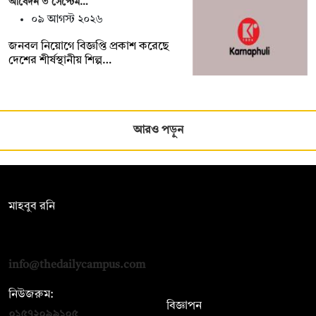
আবেদন ৩ সেপ্টেম…
০৯ আগস্ট ২০২৬
জনবল নিয়োগে বিজ্ঞপ্তি প্রকাশ করেছে
দেশের শীর্ষস্থানীয় শিল্প…
আরও পড়ুন
সম্পাদক:
মাহবুব রনি
দ্য ডেইলি ক্যাম্পাস, দ্বিতীয় তলা, হাসান হোল্ডিংস, ৫২/১ নিউ ইস্কাটন
রোড, ঢাকা ১০০০
info@thedailycampus.com
নিউজরুম:
বিজ্ঞাপন
০১৫৭২০৯৯১০৫
,