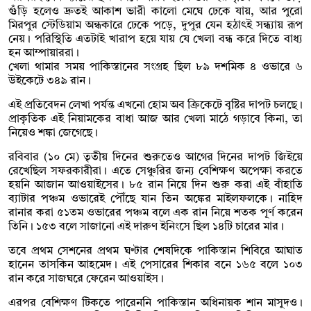
গুঁড়ি হলেও দ্রুতই আকাশ ভারী কালো মেঘে ঢেকে যায়, আর পুরো
মিরপুর স্টেডিয়াম অন্ধকারে ঢেকে পড়ে, দুপুর যেন হঠাৎই সন্ধ্যায় রূপ
নেয়। পরিস্থিতি এতটাই খারাপ হয়ে যায় যে খেলা বন্ধ করে দিতে বাধ্য
হন আম্পায়াররা।
খেলা থামার সময় পাকিস্তানের সংগ্রহ ছিল ৮৯ দশমিক ৪ ওভারে ৬
উইকেটে ৩৪৯ রান।
এই প্রতিবেদন লেখা পর্যন্ত এখনো হোম অব ক্রিকেটে বৃষ্টির দাপট চলছে।
প্রাকৃতিক এই নিয়ামকের বাধা আজ আর খেলা মাঠে গড়াবে কিনা, তা
নিয়েও শঙ্কা জেগেছে।
রবিবার (১০ মে) তৃতীয় দিনের শুরুতেও আগের দিনের দাপট জিইয়ে
রেখেছিল সফরকারীরা। এতে সেঞ্চুরির জন্য বেশিক্ষণ অপেক্ষা করতে
হয়নি আজান আওয়াইসের। ৮৫ রান নিয়ে দিন শুরু করা এই বাঁহাতি
ব্যাটার পঞ্চম ওভারেই পৌঁছে যান তিন অঙ্কের মাইলফলকে। নাহিদ
রানার করা ৫১তম ওভারের পঞ্চম বলে এক রান নিয়ে শতক পূর্ণ করেন
তিনি। ১৫৩ বলে সাজানো এই দারুণ ইনিংসে ছিল ১৪টি চারের মার।
তবে প্রথম সেশনের প্রথম ঘণ্টার শেষদিকে পাকিস্তান শিবিরে আঘাত
হানেন তাসকিন আহমেদ। এই পেসারের শিকার বনে ১৬৫ বলে ১০৩
রান করে সাজঘরে ফেরেন আওয়াইস।
এরপর বেশিক্ষণ টিকতে পারেননি পাকিস্তান অধিনায়ক শান মাসুদও।