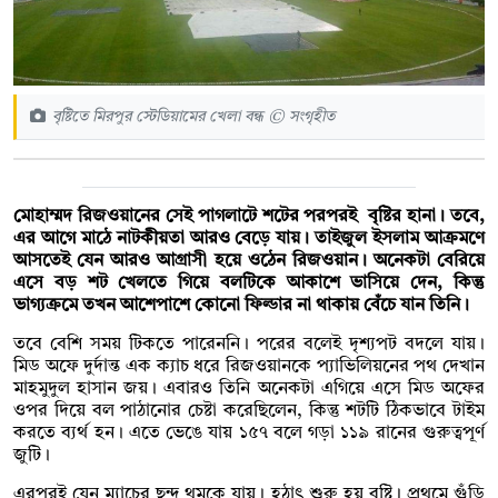
বৃষ্টিতে মিরপুর স্টেডিয়ামের খেলা বন্ধ © সংগৃহীত
মোহাম্মদ রিজওয়ানের সেই পাগলাটে শটের পরপরই বৃষ্টির হানা। তবে,
এর আগে মাঠে নাটকীয়তা আরও বেড়ে যায়। তাইজুল ইসলাম আক্রমণে
আসতেই যেন আরও আগ্রাসী হয়ে ওঠেন রিজওয়ান। অনেকটা বেরিয়ে
এসে বড় শট খেলতে গিয়ে বলটিকে আকাশে ভাসিয়ে দেন, কিন্তু
ভাগ্যক্রমে তখন আশেপাশে কোনো ফিল্ডার না থাকায় বেঁচে যান তিনি।
তবে বেশি সময় টিকতে পারেননি। পরের বলেই দৃশ্যপট বদলে যায়।
মিড অফে দুর্দান্ত এক ক্যাচ ধরে রিজওয়ানকে প্যাভিলিয়নের পথ দেখান
মাহমুদুল হাসান জয়। এবারও তিনি অনেকটা এগিয়ে এসে মিড অফের
ওপর দিয়ে বল পাঠানোর চেষ্টা করেছিলেন, কিন্তু শটটি ঠিকভাবে টাইম
করতে ব্যর্থ হন। এতে ভেঙে যায় ১৫৭ বলে গড়া ১১৯ রানের গুরুত্বপূর্ণ
জুটি।
এরপরই যেন ম্যাচের ছন্দ থমকে যায়। হঠাৎ শুরু হয় বৃষ্টি। প্রথমে গুঁড়ি