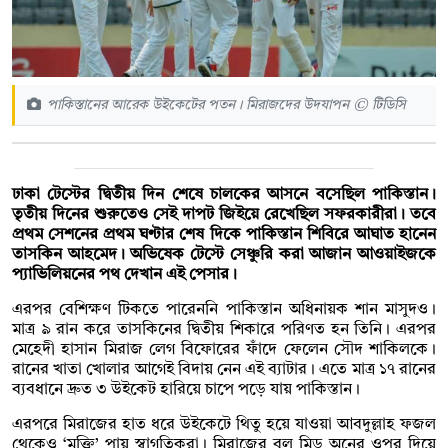
পাকিস্তানের আরেক উইকেটের পতন। মিরাজদের উদযাপন © টিডিসি
ঢাকা টেস্টের দ্বিতীয় দিন শেষে চালকের আসনে বসেছিল পাকিস্তান।
তৃতীয় দিনের শুরুতেও সেই দাপট জিইয়ে রেখেছিল সফরকারীরা। তবে
প্রথম সেশনের প্রথম ঘণ্টার শেষ দিকে পাকিস্তান শিবিরে আঘাত হানেন
তাসকিন আহমেদ। অভিষেক টেস্টে সেঞ্চুরি করা আজান আওয়াইজকে
প্যাভিলিয়নের পথ দেখান এই পেসার।
এরপর বেশিক্ষণ টিকতে পারেননি পাকিস্তান অধিনায়ক শান মাসুদও।
মাত্র ৯ রান করে তাসকিনের দ্বিতীয় শিকারে পরিণত হন তিনি। এরপর
মেহেদী হাসান মিরাজ লেগ বিফোরের ফাঁদে ফেলেন সৌদ শাকিলকে।
রানের খাতা খোলার আগেই বিদায় নেন এই ব্যাটার। এতে মাত্র ১৭ রানের
ব্যবধানে দ্রুত ৩ উইকেট হারিয়ে চাপে পড়ে যায় পাকিস্তান।
এরপরে মিরাজের হাত ধরে উইকেটে থিতু হয়ে যাওয়া আবদুল্লাহ ফজল
থেকেও ‘মুক্তি’ পায় স্বাগতিকরা। মিরাজের বল মিড অনের ওপর দিয়ে