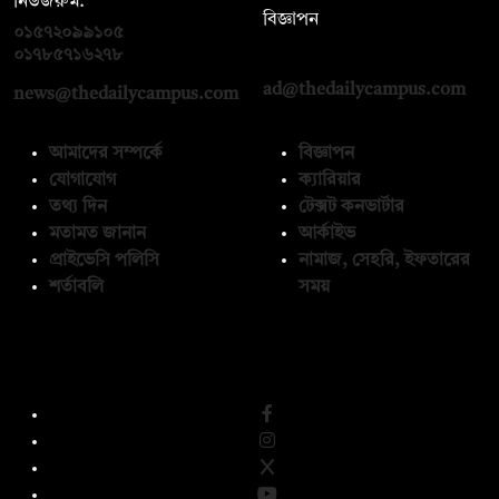
নিউজরুম:
বিজ্ঞাপন
০১৫৭২০৯৯১০৫
,
০১৭১২১৩৬৫৯৩
০১৭৮৫৭১৬২৭৮
ad@thedailycampus.com
news@thedailycampus.com
আমাদের সম্পর্কে
বিজ্ঞাপন
যোগাযোগ
ক্যারিয়ার
তথ্য দিন
টেক্সট কনভার্টার
মতামত জানান
আর্কাইভ
প্রাইভেসি পলিসি
নামাজ, সেহরি, ইফতারের
শর্তাবলি
সময়
অনুসরণ করুন