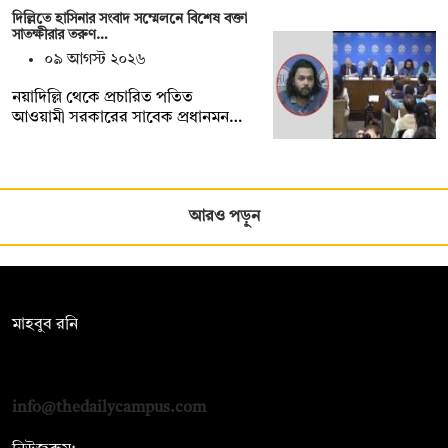
দিল্লিতে হাসিনার সংবাদ সম্মেলনে বিশেষ বক্তা
সাতক্ষীরার তরুণ…
০৯ আগস্ট ২০২৬
নয়াদিল্লি থেকে প্রচারিত পতিত
আওয়ামী সরকারের সাবেক প্রধানমন…
আরও পড়ুন
সম্পাদক:
মাহবুব রনি
দ্য ডেইলি ক্যাম্পাস, দ্বিতীয় তলা, হাসান হোল্ডিংস, ৫২/১ নিউ ইস্কাটন
রোড, ঢাকা ১০০০
info@thedailycampus.com