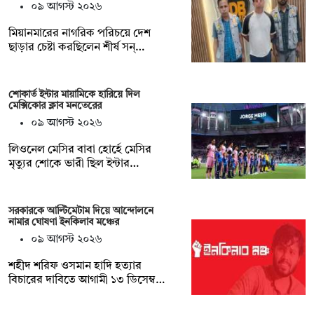
০৯ আগস্ট ২০২৬
মিয়ানমারের নাগরিক পরিচয়ে দেশ
ছাড়ার চেষ্টা করছিলেন শীর্ষ সন্…
শোকার্ত ইন্টার মায়ামিকে হারিয়ে দিল
মেক্সিকোর ক্লাব মনতেরের
০৯ আগস্ট ২০২৬
লিওনেল মেসির বাবা হোর্হে মেসির
মৃত্যুর শোকে ভারী ছিল ইন্টার…
সরকারকে আল্টিমেটাম দিয়ে আন্দোলনে
নামার ঘোষণা ইনকিলাব মঞ্চের
০৯ আগস্ট ২০২৬
শহীদ শরিফ ওসমান হাদি হত্যার
বিচারের দাবিতে আগামী ১৩ ডিসেম্ব…