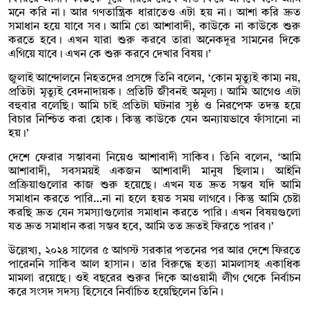
মনে করি না। আর গণতান্ত্রিক ধারাতেও এটা হয় না। আশা করি দ্রুত
সমাধান হয়ে যাবে সব। আমি তো আশাবাদী, কাউকে না কাউকে শুরু
করতে হবে। এখন যারা শুরু করবে তারা অনেকদূর সামনের দিকে
এগিয়ে যাবে। এখন কে শুরু করবে দেখার বিষয়।’
জুলাই আন্দোলনে নিহতদের প্রসঙ্গে তিনি বলেন, ‘কোন মৃত্যুই কাম্য নয়,
প্রতিটা মৃত্যুই বেদনাদায়ক। প্রতিটি জীবনই অমূল্য। আমি আগেও এটা
বহুবার বলেছি। আমি চাই প্রতিটা ঘটনার সুষ্ঠ ও নিরপেক্ষ তদন্ত হয়ে
বিচার নিশ্চিত করা হোক। কিন্তু কাউকে যেন অন্যায়ভাবে ফাঁসানো না
হয়।’
দেশে ফেরার সম্ভাবনা নিয়েও আশাবাদী সাকিব। তিনি বলেন, ‘আমি
আশাবাদী, সবসময়ই একজন আশাবাদী মানুষ ছিলাম। আইনি
প্রক্রিয়াগুলোর কাজ শুরু হয়েছে। এখন যত দ্রুত সম্ভব যদি আমি
সমাধান করতে পারি…না না হলে হয়ত সময় লাগবে। কিন্তু আমি চেষ্টা
করছি দ্রুত যেন সমস্যাগুলোর সমাধান করতে পারি। এখন বিষয়গুলো
যত দ্রুত সমাধান করা সম্ভব হবে, আমি তত দ্রুতই ফিরতে পারব।’
উল্লেখ্য, ২০২৪ সালের ৫ আগস্ট সরকার পতনের পর আর দেশে ফিরতে
পারেননি সাকিব আল হাসান। তার বিরুদ্ধে হত্যা মামলাসহ একাধিক
মামলা রয়েছে। ওই বছরের শুরুর দিকে আওয়ামী লীগ থেকে নির্বাচন
করে সংসদ সদস্য হিসেবে নির্বাচিত হয়েছিলেন তিনি।