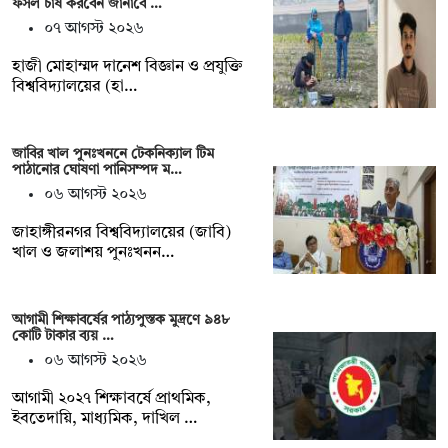
ফসল চাষ করবেন জানাবে …
০৭ আগস্ট ২০২৬
হাজী মোহাম্মদ দানেশ বিজ্ঞান ও প্রযুক্তি
বিশ্ববিদ্যালয়ের (হা…
জাবির খাল পুনঃখননে টেকনিক্যাল টিম
পাঠানোর ঘোষণা পানিসম্পদ ম…
০৬ আগস্ট ২০২৬
‎‎জাহাঙ্গীরনগর বিশ্ববিদ্যালয়ের (জাবি)
খাল ও জলাশয় পুনঃখনন…
আগামী শিক্ষাবর্ষের পাঠ্যপুস্তক মুদ্রণে ৯৪৮
কোটি টাকার ব্যয় …
০৬ আগস্ট ২০২৬
আগামী ২০২৭ শিক্ষাবর্ষে প্রাথমিক,
ইবতেদায়ি, মাধ্যমিক, দাখিল …