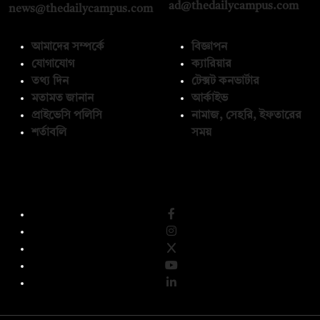
ad@thedailycampus.com
news@thedailycampus.com
আমাদের সম্পর্কে
বিজ্ঞাপন
যোগাযোগ
ক্যারিয়ার
তথ্য দিন
টেক্সট কনভার্টার
মতামত জানান
আর্কাইভ
প্রাইভেসি পলিসি
নামাজ, সেহরি, ইফতারের
শর্তাবলি
সময়
অনুসরণ করুন