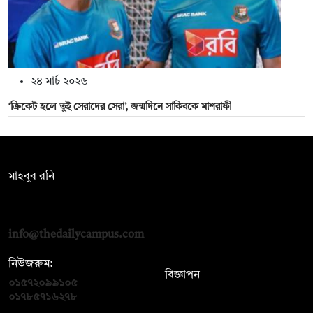
২৪ মার্চ ২০২৬
‘ক্রিকেট হলে তুই সেরাদের সেরা’, জন্মদিনে সাকিবকে মাশরাফী
সম্পাদক:
মাহবুব রনি
দ্য ডেইলি ক্যাম্পাস, দ্বিতীয় তলা, হাসান হোল্ডিংস, ৫২/১ নিউ ইস্কাটন
রোড, ঢাকা ১০০০
info@thedailycampus.com
নিউজরুম:
বিজ্ঞাপন
০১৫৭২০৯৯১০৫
,
০১৭১২১৩৬৫৯৩
০১৭৮৫৭১৬২৭৮