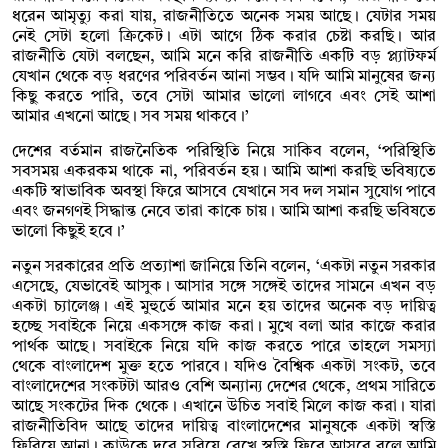
ধরেন আমৃত্যু করা যায়, রাজনীতিতে অনেক সময় আছে। যেটার সময়
নেই সেটা হলো ক্রিকেট। এটা আগে ঠিক করার চেষ্টা করছি। আর
রাজনীতি যেটা বলছেন, আমি মনে করি রাজনীতি একটি বড় প্ল্যাটফর্ম
যেখান থেকে বড় ধরণের পরিবর্তন আনা সম্ভব। যদি আমি মানুষের জন্য
কিছু করতে পারি, তবে সেটা আমার ভালো লাগবে এবং সেই আশা
আমার এখনো আছে। সব সময় থাকবে।’
দেশের বর্তমান রাজনৈতিক পরিস্থিতি নিয়ে সাকিব বলেন, ‘পরিস্থিতি
সবসময় একরকম থাকে না, পরিবর্তন হয়। আমি আশা করছি ভবিষ্যতে
একটি স্বাভাবিক অবস্থা ফিরে আসবে যেখানে সব দল সমান সুযোগ পাবে
এবং জনগণই সিদ্ধান্ত নেবে তারা কাকে চায়। আমি আশা করছি ভবিষতে
ভালো কিছুই হবে।’
নতুন সরকারের প্রতি প্রত্যাশা জানিয়ে তিনি বলেন, ‘একটা নতুন সরকার
এসেছে, যেভাবেই আসুক। আসার সঙ্গে সঙ্গেই তাদের সামনে এখন বড়
একটা চ্যালেঞ্জ। এই মুহুর্তে আমার মনে হয় তাদের অনেক বড় দায়িত্ব
হচ্ছে সবাইকে নিয়ে একসঙ্গে কাজ করা। মুখে বলা আর কাজে করার
পার্থক আছে। সবাইকে নিয়ে যদি কাজ করতে পারে তাহলে সমস্যা
থেকে বাংলাদেশ মুক্ত হতে পারবে। যদিও বৈশ্বিক একটা সংকট, তবে
বাংলাদেশের সংকটটা আরও বেশি অন্যান্য দেশের থেকে, প্রথম সারিতে
আছে সংকটের দিক থেকে। এখানে উচিত সবাই মিলে কাজ করা। যারা
রাজনীতিবিদ আছে তাদের দায়িত্ব বাংলাদেশের মানুষকে একটা স্বস্তি
ফিরিয়ে আনা। কাউকে দূরে সরিয়ে রেখে স্বস্তি ফিরে আসবে বলে আমি