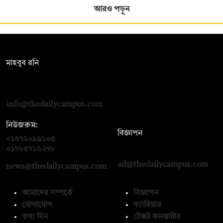
আরও পড়ুন
সম্পাদক:
মাহবুব রনি
দ্য ডেইলি ক্যাম্পাস, দ্বিতীয় তলা, হাসান হোল্ডিংস, ৫২/১ নিউ ইস্কাটন
রোড, ঢাকা ১০০০
info@thedailycampus.com
নিউজরুম:
বিজ্ঞাপন
০১৫৭২০৯৯১০৫
,
০১৭১২১৩৬৫৯৩
০১৭৮৫৭১৬২৭৮
ad@thedailycampus.com
news@thedailycampus.com
আমাদের সম্পর্কে
বিজ্ঞাপন
যোগাযোগ
ক্যারিয়ার
তথ্য দিন
টেক্সট কনভার্টার