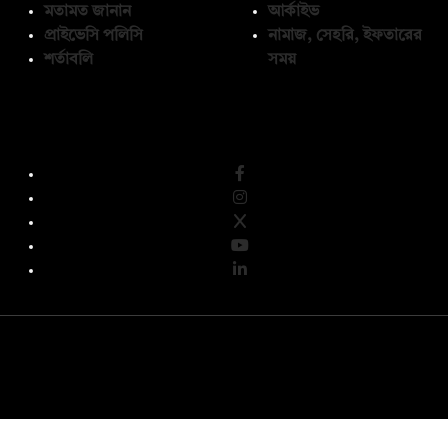
মতামত জানান
আর্কাইভ
প্রাইভেসি পলিসি
নামাজ, সেহরি, ইফতারের
শর্তাবলি
সময়
অনুসরণ করুন
© কপিরাইট 2026, দ্য ডেইলি ক্যাম্পাস লিমিটেড