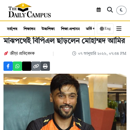
Eng
সর্বশেষ
শিক্ষাঙ্গন
উচ্চশিক্ষা
শিক্ষা প্রশাসন
ভর্তি পরীক্ষা
কর্মসংস্থান
মাঝপথেই বিপিএল ছাড়লেন মোহাম্মদ আমির
ক্রীড়া প্রতিবেদক
০৭ জানুয়ারি ২০২৬, ০৭:৫৪ PM