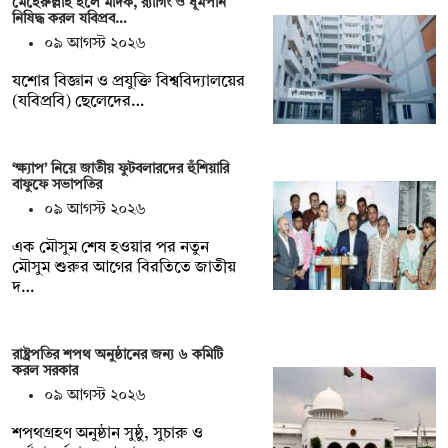
মেহেরুল্লাহ হলে মাদক, র‍্যাগিং ও ধূমপান
নিষিদ্ধ করল যবিপ্রব…
০৯ আগস্ট ২০২৬
যশোর বিজ্ঞান ও প্রযুক্তি বিশ্ববিদ্যালয়ের
(যবিপ্রবি) ছেলেদের…
‘ক্ষ্যাপ’ নিয়ে জাতীয় ফুটবলারদের হুঁশিয়ারি
বাফুফে সভাপতির
০৯ আগস্ট ২০২৬
এক মৌসুম শেষ হওয়ার পর নতুন
মৌসুম শুরুর আগের বিরতিতে জাতীয়
দ…
রাষ্ট্রপতির শপথ অনুষ্ঠানের জন্য ৬ কমিটি
করল সরকার
০৯ আগস্ট ২০২৬
শপথগ্রহণ অনুষ্ঠান সুষ্ঠু, সুচারু ও