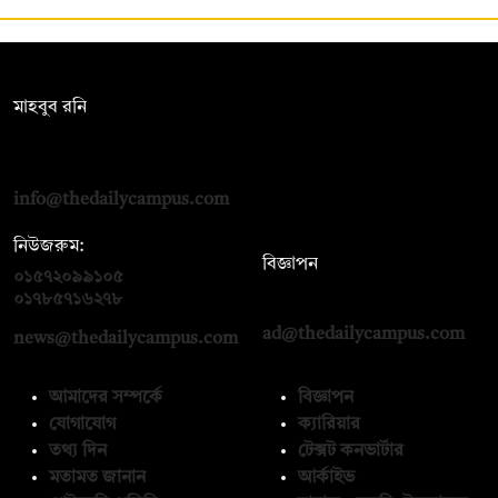
সম্পাদক:
মাহবুব রনি
দ্য ডেইলি ক্যাম্পাস, দ্বিতীয় তলা, হাসান হোল্ডিংস, ৫২/১ নিউ ইস্কাটন
রোড, ঢাকা ১০০০
info@thedailycampus.com
নিউজরুম:
বিজ্ঞাপন
০১৫৭২০৯৯১০৫
,
০১৭১২১৩৬৫৯৩
০১৭৮৫৭১৬২৭৮
ad@thedailycampus.com
news@thedailycampus.com
আমাদের সম্পর্কে
বিজ্ঞাপন
যোগাযোগ
ক্যারিয়ার
তথ্য দিন
টেক্সট কনভার্টার
মতামত জানান
আর্কাইভ