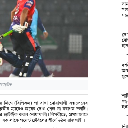
সাম
সংক
সহ
সে 
বোত
হাস
দর্
আঘা
মুখ
 সংগৃহীত
শান
গড়
য়ার লিগে (বিপিএল) পা রাখা নোয়াখালী এক্সপ্রেসের
হও
েদের তৃতীয় ম্যাচেও জয়ের দেখা পেল না নবাগত দলটি।
হ্যাটট্রিক করল নোয়াখালী। বিপরীতে, প্রথম ম্যাচে
ে এক লাফে পয়েন্ট টেবিলের শীর্ষে উঠল রাজশাহী।
নির