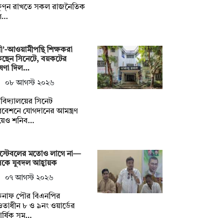
ষুণ্ন রাখতে সকল রাজনৈতিক
গ…
নী’-আওয়ামীপন্থি শিক্ষকরা
কছেন সিনেটে, বয়কটের
ষণা দিল…
০৮ আগস্ট ২০২৬
্ববিদ্যালয়ের সিনেট
বেশনে যোগদানের আমন্ত্রণ
য়েও শনিব…
স্টেবলের মতোও লাগে না—
কে যুবদল আহ্বায়ক
০৭ আগস্ট ২০২৬
কনাফ পৌর বিএনপির
াধীন ৮ ও ৯নং ওয়ার্ডের
িবার্ষিক সম…