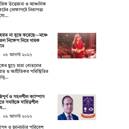
রিক উত্তেজনা ও আঞ্চলিক
টের প্রেক্ষাপটে নিরাপত্তা
যো…
হয়ত না ‍বুঝে করেছে—মঞ্চে
ল নিক্ষেপ নিয়ে গায়ক
ান
০৮ আগস্ট ২০২৬
শকের ছুড়ে মারা বোতলের
ত ও অপ্রীতিকর পরিস্থিতির
োমু…
্তিপূর্ণ ও সহনশীল ক্যাম্পাস
তে সবাইকে দায়িত্বশীল
য…
০৮ আগস্ট ২০২৬
াপদ ও জ্ঞানচর্চার পরিবেশ