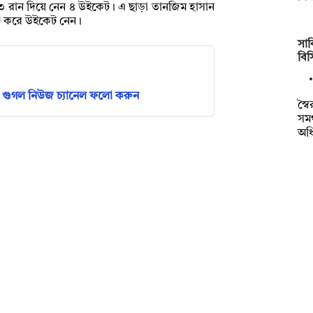
র ১৩ রান দিয়ে নেন ৪ উইকেট। এ ছাড়া তানজিম হাসান
কটি করে উইকেট নেন।
সাক
বি
গুগল নিউজ চ্যানেল ফলো করুন
স্ব
সমর
অধ