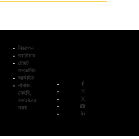
বিজ্ঞাপন
ক্যারিয়ার
টেক্সট
অনুসরণ করুন
কনভার্টার
আর্কাইভ
নামাজ,
সেহরি,
ইফতারের
সময়