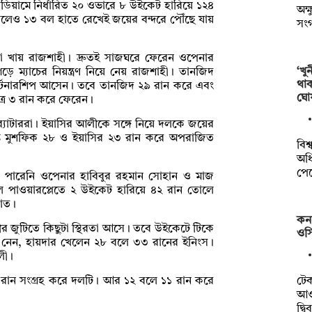
টেডিয়ামে নির্ধারিত ২০ ওভারে ৮ উইকেট হারিয়ে ১২৪
অক্
ালেও ১৩ বল হাতে রেখেই জয়ের বন্দরে পৌঁছে যায়
সং
্কা খায় রাজশাহী। দ্রুতই সাজঘরে ফেরেন ওপেনার
‘খু
ে ম্যাচের নিয়ন্ত্রণ নিয়ে নেয় রাজশাহী। তানজিদ
থা
্ণ পার্টনারশিপ আসেন। তবে তানজিদ ২৯ রান করে এবং
ঘো
ত্র ৩ রান করে ফেরেন।
াটাররা। ইয়াসির আলীকে সঙ্গে নিয়ে দলকে জয়ের
্যন্ত মুশফিক ২৮ ও ইয়াসির ২৩ রান করে অপরাজিত
বিশ
অধি
পে
ে পারেনি ওপেনার হাবিবুর রহমান সোহান ও মাজ
 পাওয়ারপ্লেতে ২ উইকেট হারিয়ে ৪২ রান তোলে
কাত।
কন
 জুটিতে কিছুটা স্থিরতা আসে। তবে উইকেটে টিকে
ওসি
য় নেন, হায়দার খেলেন ২৮ বলে ৩৩ রানের ইনিংস।
লী।
টে
২৪ রান সংগ্রহ করে দলটি। আর ১২ বলে ১১ রান করে
আওত
দ্ব