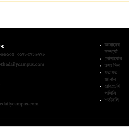
আমাদের
ম:
সম্পর্কে
০৯৯১০৫
,
০১৭৮৫৭১৬২৭৮
যোগাযোগ
thedailycampus.com
তথ্য দিন
মতামত
জানান
ন
প্রাইভেসি
পলিসি
১৩৬৫৯৩
শর্তাবলি
edailycampus.com
© কপিরাইট 2026, দ্য ডেইলি ক্যাম্পাস লিমিটেড