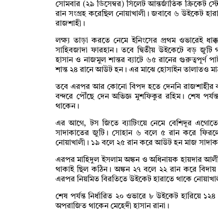
সোমবার (২৯ ডিসেম্বর) সিলেট আন্তর্জাতিক ক্রিকেট স্
রান সংগ্রহ করেছিল নোয়াখালী। জবাবে ৬ উইকেট হার
রাজশাহী।
লক্ষ্য তাড়া করতে নেমে ইনিংসের প্রথম ওভারেই ধাক
সাহিবজাদা ফারহান। তবে দ্বিতীয় উইকেটে বড় জুটি গড়
হাসান ও নাজমুল শান্তর ব্যাটে ৬৫ রানের গুরুত্বপূর
শান্ত ২৪ রানে আউট হন। এর মাঝে হোসাইন তালাতও মা
তবে এরপর আর কোনো বিপদ হতে দেননি রাজশাহীর ব্য
বন্দরে পৌঁছে দেন অভিজ্ঞ মুশফিকুর রহিম। শেষ পর
থাকেন।
এর আগে, টস জিতে ব্যাটিংয়ে নেমে বেশিদূর এগোত
সাদাকাতের জুটি। সোহান ৬ বলে ৫ রান করে ফিরলে
নোয়াখালী। ১৯ বলে ২৫ রান করে আউট হন মাজ সাদা
এরপর মাহিদুল ইসলাম অঙ্কন ও অধিনায়ক হায়দার আলীর
থাকাই ছিল কঠিন। অঙ্কন ২৭ বলে ২২ রান করে বিদা
এরপর নিয়মিত বিরতিতে উইকেট হারাতে থাকে নোয়াখা
শেষ পর্যন্ত নির্ধারিত ২০ ওভারে ৮ উইকেট হারিয়ে ১
অপরাজিত থাকেন মেহেদী হাসান রানা।