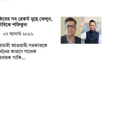
িবের সব রেকর্ড মুছে ফেলুন,
সিবিকে শফিকুল
০৭ আগস্ট ২০২৬
ৈরাচারী আওয়ামী সরকারকে
্থনের কারণে সাবেক
িনায়ক সাকি…