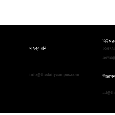
সম্পাদক:
নিউজরু
মাহবুব রনি
০১৫৭২
দ্য ডেইলি ক্যাম্পাস, দ্বিতীয় তলা, হাসান
news@
হোল্ডিংস, ৫২/১ নিউ ইস্কাটন রোড, ঢাকা
১০০০
info@thedailycampus.com
বিজ্ঞাপ
০১৭১২
ad@th