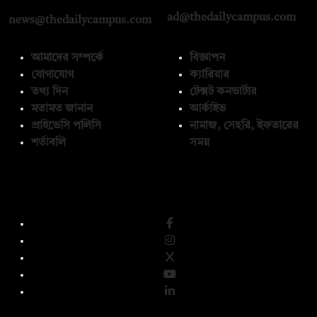
ad@thedailycampus.com
news@thedailycampus.com
আমাদের সম্পর্কে
বিজ্ঞাপন
যোগাযোগ
ক্যারিয়ার
তথ্য দিন
টেক্সট কনভার্টার
মতামত জানান
আর্কাইভ
প্রাইভেসি পলিসি
নামাজ, সেহরি, ইফতারের
শর্তাবলি
সময়
অনুসরণ করুন