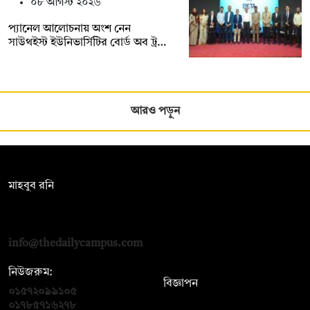
০৮ আগস্ট ২০২৬
প্যানেল আলোচনায় অংশ নেন
সাউথইস্ট ইউনিভার্সিটির বোর্ড অব ট্র…
আরও পড়ুন
সম্পাদক:
মাহবুব রনি
দ্য ডেইলি ক্যাম্পাস, দ্বিতীয় তলা, হাসান হোল্ডিংস, ৫২/১ নিউ ইস্কাটন
রোড, ঢাকা ১০০০
info@thedailycampus.com
নিউজরুম:
বিজ্ঞাপন
০১৫৭২০৯৯১০৫
,
০১৭১২১৩৬৫৯৩
০১৭৮৫৭১৬২৭৮