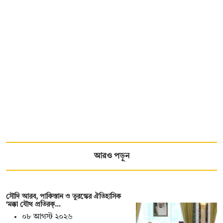
আরও পড়ুন
সৌদি আরব, পাকিস্তান ও তুরস্কের ঐতিহাসিক
‘মক্কা যৌথ প্রতিরক্…
০৮ আগস্ট ২০২৬