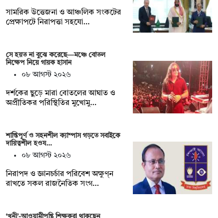
সামরিক উত্তেজনা ও আঞ্চলিক সংকটের
প্রেক্ষাপটে নিরাপত্তা সহযো…
সে হয়ত না ‍বুঝে করেছে—মঞ্চে বোতল
নিক্ষেপ নিয়ে গায়ক হাসান
০৮ আগস্ট ২০২৬
দর্শকের ছুড়ে মারা বোতলের আঘাত ও
অপ্রীতিকর পরিস্থিতির মুখোমু…
শান্তিপূর্ণ ও সহনশীল ক্যাম্পাস গড়তে সবাইকে
দায়িত্বশীল হওয…
০৮ আগস্ট ২০২৬
নিরাপদ ও জ্ঞানচর্চার পরিবেশ অক্ষুণ্ন
রাখতে সকল রাজনৈতিক সংগ…
‘খুনী’-আওয়ামীপন্থি শিক্ষকরা থাকছেন