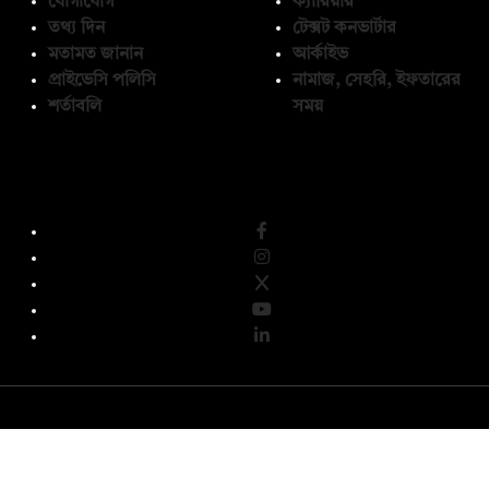
যোগাযোগ
ক্যারিয়ার
তথ্য দিন
টেক্সট কনভার্টার
মতামত জানান
আর্কাইভ
প্রাইভেসি পলিসি
নামাজ, সেহরি, ইফতারের
শর্তাবলি
সময়
অনুসরণ করুন
© কপিরাইট 2026, দ্য ডেইলি ক্যাম্পাস লিমিটেড