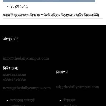
১২ মে ২০২৫
ক্ষয়ক্ষতি যুদ্ধের অংশ, কিন্তু সব পাইলট বাড়িতে ফিরেছেন: ভারতীয় বিমানবাহিনী
সম্পাদক:
মাহবুব রনি
দ্য ডেইলি ক্যাম্পাস, দ্বিতীয় তলা, হাসান হোল্ডিংস, ৫২/১ নিউ ইস্কাটন
রোড, ঢাকা ১০০০
info@thedailycampus.com
নিউজরুম:
বিজ্ঞাপন
০১৫৭২০৯৯১০৫
,
০১৭১২১৩৬৫৯৩
০১৭৮৫৭১৬২৭৮
ad@thedailycampus.com
news@thedailycampus.com
আমাদের সম্পর্কে
বিজ্ঞাপন