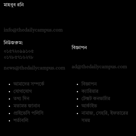
মাহবুব রনি
দ্য ডেইলি ক্যাম্পাস, দ্বিতীয় তলা, হাসান হোল্ডিংস, ৫২/১ নিউ ইস্কাটন
রোড, ঢাকা ১০০০
info@thedailycampus.com
নিউজরুম:
বিজ্ঞাপন
০১৫৭২০৯৯১০৫
,
০১৭১২১৩৬৫৯৩
০১৭৮৫৭১৬২৭৮
ad@thedailycampus.com
news@thedailycampus.com
আমাদের সম্পর্কে
বিজ্ঞাপন
যোগাযোগ
ক্যারিয়ার
তথ্য দিন
টেক্সট কনভার্টার
মতামত জানান
আর্কাইভ
প্রাইভেসি পলিসি
নামাজ, সেহরি, ইফতারের
শর্তাবলি
সময়